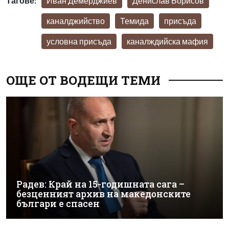
Тагове:
Иван Демерджиев
Денислав Борисов
каналджийство
Темида
присъда
условна присъда
каналждийска мафия
ОЩЕ ОТ ВОДЕЩИ ТЕМИ
Радев: Край на 15-годишната сага –
безценният архив на македонските
българи е спасен