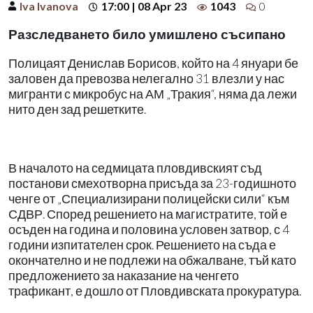
Iva Ivanova
17:00 | 08 Apr 23
1043
0
Разследването било умишлено съсипано
Полицаят Денислав Борисов, който на 4 януари бе
заловен да превозва нелегално 31 влезли у нас
мигранти с микробус на АМ „Тракия“, няма да лежи
нито ден зад решетките.
В началото на седмицата пловдивският съд
постанови смехотворна присъда за 23-годишното
ченге от „Специализирани полицейски сили“ към
СДВР. Според решението на магистратите, той е
осъден на година и половина условен затвор, с 4
години изпитателен срок. Решението на съда е
окончателно и не подлежи на обжалване, тъй като
предложението за наказание на ченгето
трафикант, е дошло от Пловдивската прокуратура.