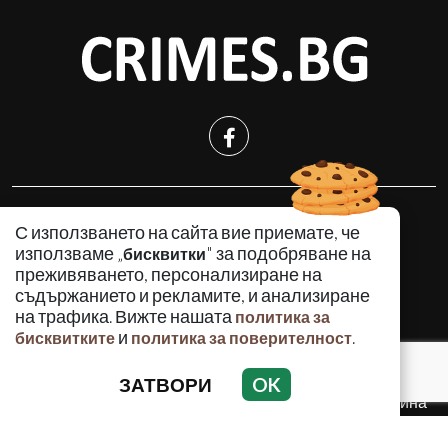
КРИМИНАЛНО
С използването на сайта вие приемате, че
ИНЦИДЕНТИ
използваме „
" за подобряване на
бисквитки
АНАЛИЗИ
преживяването, персонализиране на
съдържанието и рекламите, и анализиране
ПО СВЕТА
на трафика. Вижте нашата
политика за
ВОДЕЩИ ТЕМИ
и
.
бисквитките
политика за поверителност
ЗАТВОРИ
OK
Използването и публикуването на част или цялото
съдържание на Crimes.BG без разрешение на Медийна
група Асмара ЕООД е забранено.