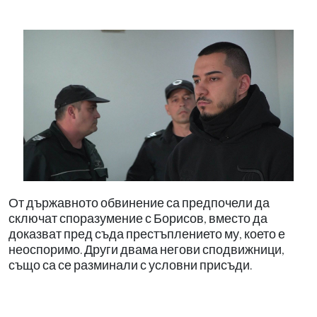
От държавното обвинение са предпочели да
сключат споразумение с Борисов, вместо да
доказват пред съда престъплението му, което е
неоспоримо. Други двама негови сподвижници,
също са се разминали с условни присъди.