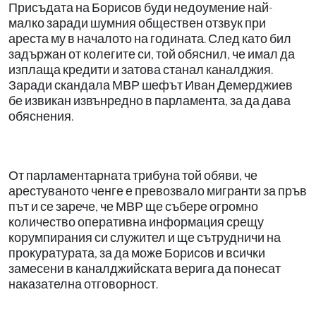
Присъдата на Борисов буди недоумение най-
малко заради шумния обществен отзвук при
ареста му в началото на годината. След като бил
задържан от колегите си, той обяснил, че имал да
изплаща кредити и затова станал каналджия.
Заради скандала МВР шефът Иван Демерджиев
бе извикан извънредно в парламента, за да дава
обяснения.
От парламентарната трибуна той обяви, че
арестуваното ченге е превозвало мигранти за пръв
път и се зарече, че МВР ще събере огромно
количество оперативна информация срещу
корумпирания си служител и ще сътрудничи на
прокуратурата, за да може Борисов и всички
замесени в каналджийската верига да понесат
наказателна отговорност.