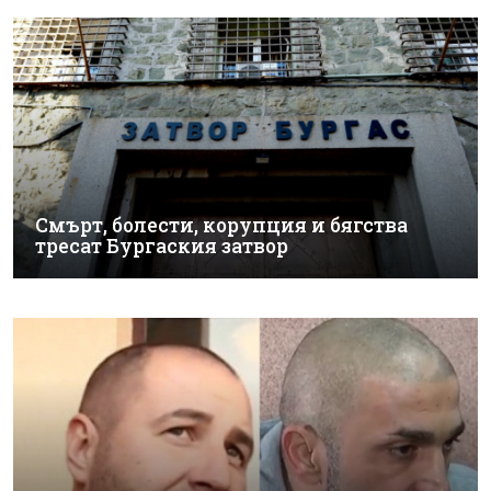
Смърт, болести, корупция и бягства
тресат Бургаския затвор