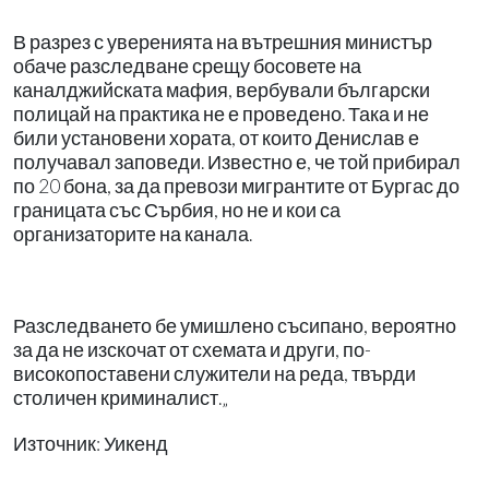
В разрез с уверенията на вътрешния министър
обаче разследване срещу босовете на
каналджийската мафия, вербували български
полицай на практика не е проведено. Така и не
били установени хората, от които Денислав е
получавал заповеди. Известно е, че той прибирал
по 20 бона, за да превози мигрантите от Бургас до
границата със Сърбия, но не и кои са
организаторите на канала.
Разследването бе умишлено съсипано, вероятно
за да не изскочат от схемата и други, по-
високопоставени служители на реда, твърди
столичен криминалист.„
Източник: Уикенд