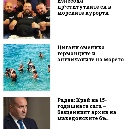
изнесоха
пр*ститутките си в
морските курорти
Цигани смениха
германците и
англичаните на морето
Радев: Край на 15-
годишната сага –
безценният архив на
македонските бъ...