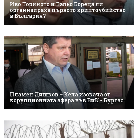
Иво Ториното и Вальо Бореца ли
организираха първото криптоубийство
в България?
Пламен Дишков – Кела изскача от
корупционната афера във ВиК - Бургас