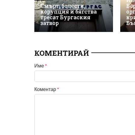
Ив
Смърт, болести,
Бо
корупция и бягства
ор
тресат Бургаския
кр
затвор
Бъ
КОМЕНТИРАЙ
Име
*
Коментар
*