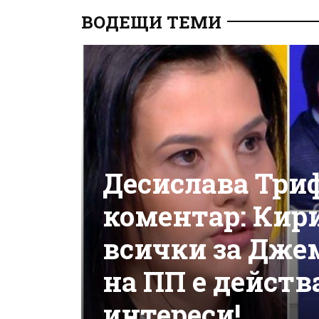
ВОДЕЩИ ТЕМИ
Десислава Три
коментар: Кир
всички за Дже
на ПП е действ
интереси!