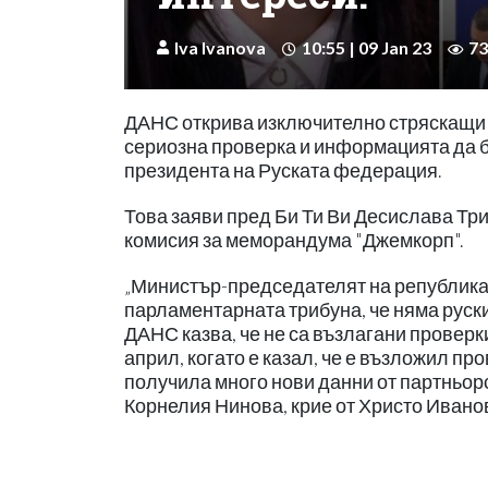
Iva Ivanova
10:55 | 09 Jan 23
73
ДАНС открива изключително стряскащи д
сериозна проверка и информацията да б
президента на Руската федерация.
Това заяви пред Би Ти Ви Десислава Тр
комисия за меморандума "Джемкорп".
„Министър-председателят на републикат
парламентарната трибуна, че няма руски
ДАНС казва, че не са възлагани проверки
април, когато е казал, че е възложил пр
получила много нови данни от партньорск
Корнелия Нинова, крие от Христо Иванов