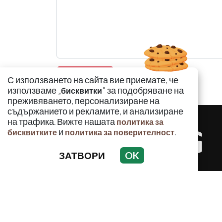
С използването на сайта вие приемате, че
използваме „
" за подобряване на
бисквитки
преживяването, персонализиране на
съдържанието и рекламите, и анализиране
на трафика. Вижте нашата
политика за
и
.
бисквитките
политика за поверителност
ЗАТВОРИ
OK
КРИМИНАЛ
Използването и публикуването на част или ц