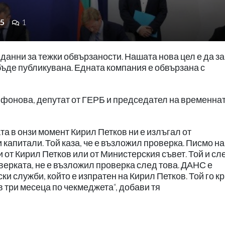
5
1
анни за тежки обвързаности. Нашата нова цел е да з
ъде публикувана. Едната компания е обвързана с
ифонова, депутат от ГЕРБ и председател на временна
а в онзи момент Кирил Петков ни е излъгал от
 капитали. Той каза, че е възложил проверка. Писмо на
 от Кирил Петков или от Министерския съвет. Той и сл
оверката, не е възложил проверка след това. ДАНС е
и служби, който е изпратен на Кирил Петков. Той го кр
 три месеца по чекмеджета“, добави тя