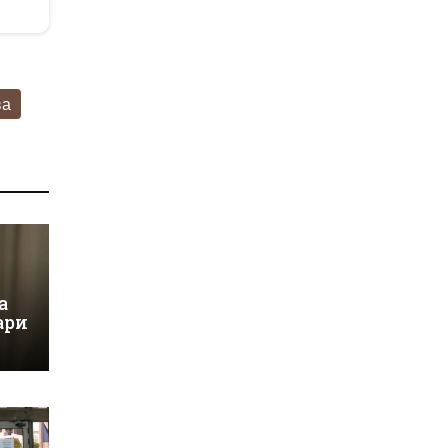
ва
а
ари