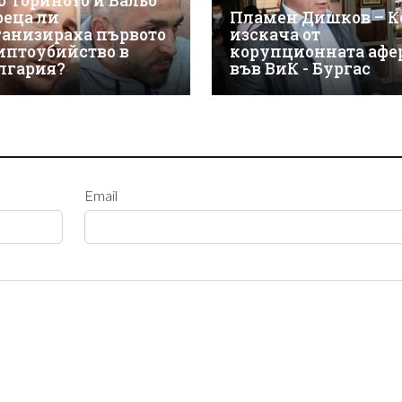
о Ториното и Вальо
реца ли
Пламен Дишков – К
ганизираха първото
изскача от
иптоубийство в
корупционната афе
лгария?
във ВиК - Бургас
Email