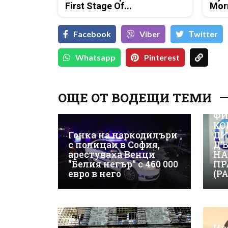
First Stage Of...
Mor
Facebook
Viber
Тwitter
Whatsapp
Pinterest
ОЩЕ ОТ ВОДЕЩИ ТЕМИ
ВИ
ФИ
КО
Гонка на наркодилъри
ДИ
с полицаи в София,
ДЪ
арестуваха Венци
НА
"Белия негър" с 460 000
ПР
евро в него
(Р