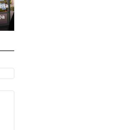
ела
ра