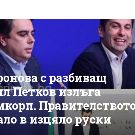
фонова с разбиващ
ил Петков излъга
мкорп. Правителствот
ало в изцяло руски