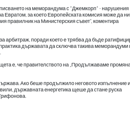
писването на меморандума с "Джемкорп" - нарушения
а Евратом, за което Европейската комисия може да ни
ия правилник на Министерския съвет“, коментира
 за арбитраж, поради което е трябва да бъде ратифици
 практика държавата да сключва такива меморандуми 
.
 щета е, че правителството на „Продължаваме промяна
 държава. Ако беше продължило неговото изпълнение 
твили, държавната енергетика щеше да стане руска
 Трифонова.