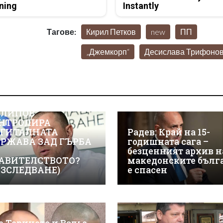
ning
Instantly
Тагове:
Кирил Петков
new
ПП
„Джемкорп“
Десислава Трифоно
ЖТЕ КАК ИВАЙЛО
ЛИПОВ
НТРОЛИРА
ГИТАЛНАТА
Радев: Край на 15-
РЖАВА ЗАД ГЪРБА
годишната сага –
безценният архив н
АВИТЕЛСТВОТО?
македонските бълг
АЗСЛЕДВАНЕ)
е спасен