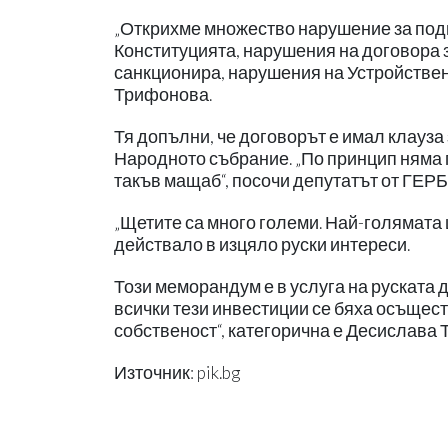
„Открихме множество нарушение за под
Конституцията, нарушения на договора з
санкционира, нарушения на Устройствен
Трифонова.
Тя допълни, че договорът е имал клауза
Народното събрание. „По принцип няма
такъв мащаб“, посочи депутатът от ГЕРБ
„Щетите са много големи. Най-голямата
действало в изцяло руски интереси.
Този меморандум е в услуга на руската
всички тези инвестиции се бяха осъщес
собственост“, категорична е Десислава
Източник: pik.bg