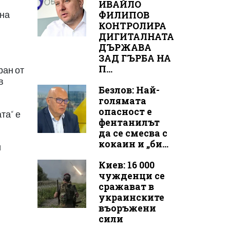
ИВАЙЛО
ФИЛИПОВ
 на
КОНТРОЛИРА
ДИГИТАЛНАТА
ДЪРЖАВА
ЗАД ГЪРБА НА
П...
ран от
в
Безлов: Най-
голямата
опасност е
та“ е
фентанилът
да се смесва с
кокаин и „би...
и
Киев: 16 000
чужденци се
сражават в
украинските
въоръжени
сили