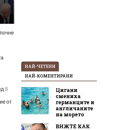
апочне
та
НАЙ-ЧЕТЕНИ
НАЙ-КОМЕНТИРАНИ
ед 8
Цигани
смениха
ие от
германците и
англичаните
на морето
ВИЖТЕ КАК