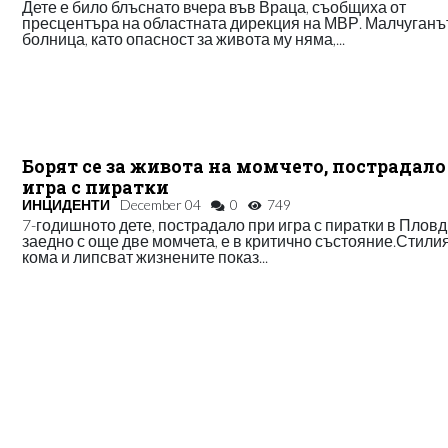
Дете е било блъснато вчера във Враца, съобщиха от
пресцентъра на областната дирекция на МВР. Малчуганът
болница, като опасност за живота му няма,...
Борят се за живота на момчето, пострадало
игра с пиратки
ИНЦИДЕНТИ
December 04
0
749
7-годишното дете, пострадало при игра с пиратки в Пловд
заедно с още две момчета, е в критично състояние.Стилия
кома и липсват жизнените показ...