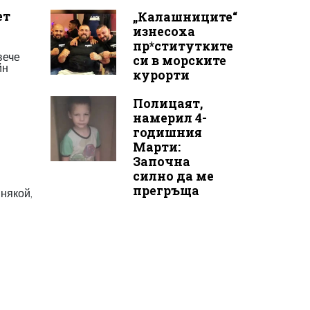
ет
„Калашниците“
изнесоха
пр*ститутките
вече
си в морските
йн
курорти
Полицаят,
намерил 4-
годишния
Марти:
Започна
силно да ме
прегръща
някой,