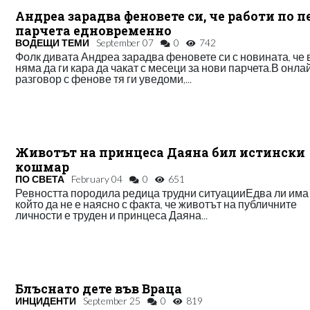
Андреа зарадва феновете си, че работи по п
парчета едновременно
ВОДЕЩИ ТЕМИ
September 07
0
742
Фолк дивата Андреа зарадва феновете си с новината, че 
няма да ги кара да чакат с месеци за нови парчета.В онла
разговор с фенове тя ги уведоми,...
Животът на принцеса Даяна бил истински
кошмар
ПО СВЕТА
February 04
0
651
Ревността породила редица трудни ситуацииЕдва ли има 
който да не е наясно с факта, че животът на публичните
личности е труден и принцеса Даяна...
Блъснато дете във Враца
ИНЦИДЕНТИ
September 25
0
819