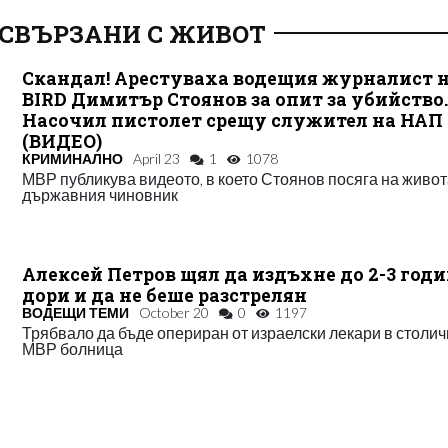
 СВЪРЗАНИ С ЖИВОТ
Скандал! Арестуваха водещия журналист 
BIRD Димитър Стоянов за опит за убийство
Насочил пистолет срещу служител на НАП
(ВИДЕО)
КРИМИНАЛНО
April 23
1
1078
МВР публикува видеото, в което Стоянов посяга на живот
държавния чиновник
Алексей Петров щял да издъхне до 2-3 год
дори и да не беше разстрелян
ВОДЕЩИ ТЕМИ
October 20
0
1197
Трябвало да бъде опериран от израелски лекари в столи
МВР болница