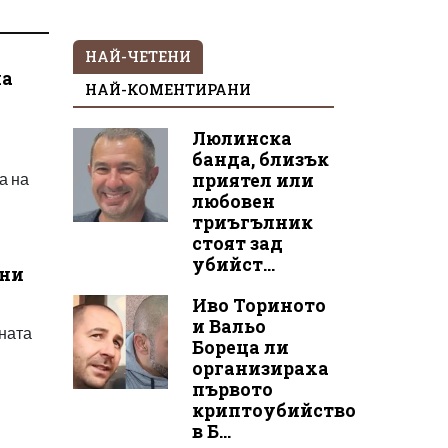
НАЙ-ЧЕТЕНИ
на
НАЙ-КОМЕНТИРАНИ
.
Люлинска
банда, близък
а на
приятел или
любовен
триъгълник
стоят зад
убийст...
ини
Иво Ториното
и Вальо
чната
Бореца ли
организираха
първото
криптоубийство
в Б...