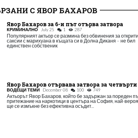
РЗАНИ С ЯВОР БАХАРОВ
Явор Бахаров за 6-и път отърва затвора
КРИМИНАЛНО
July 25
1
287
Популярният актьор се размина без обвинения за открит
саксии с марихуана в къщата си в Долна Диканя – не бил
единствен собственик
Явор Бахаров отървава затвора за четвърти
ВОДЕЩИ ТЕМИ
December 08
100
749
Актьорът Явор Бахаров, който бе задържан за пореден пъ
притежание на наркотици в центъра на София, най-веро
ще се измъкне без ефективна осъдит...