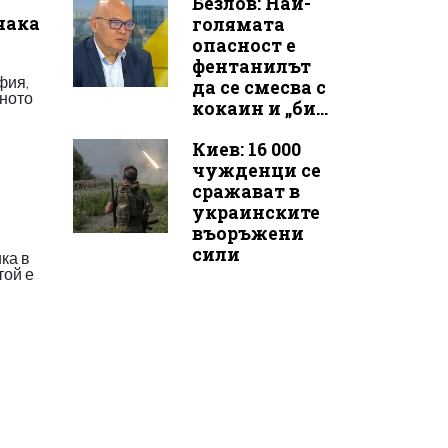
Безлов: Най-
 чака
голямата
опасност е
фентанилът
фия,
да се смесва с
ното
кокаин и „би...
Киев: 16 000
чужденци се
сражават в
украинските
въоръжени
сили
ка в
той е