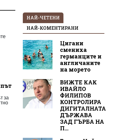
НАЙ-ЧЕТЕНИ
НАЙ-КОМЕНТИРАНИ
ите
Цигани
смениха
германците и
англичаните
на морето
ВИЖТЕ КАК
 път
ИВАЙЛО
ФИЛИПОВ
т за
КОНТРОЛИРА
ятно
ДИГИТАЛНАТА
ДЪРЖАВА
ЗАД ГЪРБА НА
П...