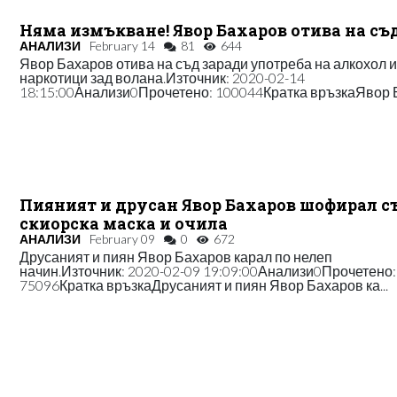
Няма измъкване! Явор Бахаров отива на съ
АНАЛИЗИ
February 14
81
644
Явор Бахаров отива на съд заради употреба на алкохол 
наркотици зад волана.Източник: 2020-02-14
18:15:00Анализи0Прочетено: 100044Кратка връзкаЯвор Б.
Пияният и друсан Явор Бахаров шофирал с
скиорска маска и очила
АНАЛИЗИ
February 09
0
672
Друсаният и пиян Явор Бахаров карал по нелеп
начин.Източник: 2020-02-09 19:09:00Анализи0Прочетено:
75096Кратка връзкаДрусаният и пиян Явор Бахаров ка...