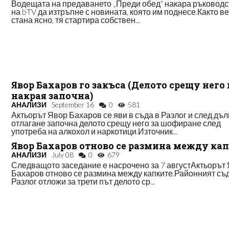
Водещата на предаването „Преди обед“ накара ръководс
на bTV да изтръпне с новината, която им поднесе.Както в
стана ясно, тя стартира собствен...
Явор Бахаров го закъса (Делото срещу него 
накрая започна)
АНАЛИЗИ
September 16
0
581
Актьорът Явор Бахаров се яви в съда в Разлог и след дъл
отлагане започна делото срещу него за шофиране след
употреба на алкохол и наркотици.Източник...
Явор Бахаров отново се размина между ка
АНАЛИЗИ
July 08
0
679
Следващото заседание е насрочено за 7 августАктьорът
Бахаров отново се размина между капките.Районният съд
Разлог отложи за трети път делото ср...