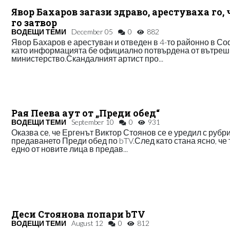
Явор Бахаров загази здраво, арестуваха го,
го затвор
ВОДЕЩИ ТЕМИ
December 05
0
882
Явор Бахаров е арестуван и отведен в 4-то районно в Со
като информацията бе официално потвърдена от вътреш
министерство.Скандалният артист про...
Рая Пеева аут от „Преди обед“
ВОДЕЩИ ТЕМИ
September 10
0
931
Оказва се, че Ергенът Виктор Стоянов се е уредил с рубри
предаването Преди обед по bTV.След като стана ясно, че 
едно от новите лица в предав...
Деси Стоянова попари bTV
ВОДЕЩИ ТЕМИ
August 12
0
812