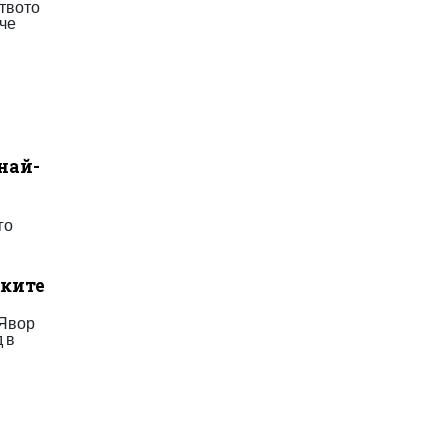
твото
ече
най-
го
пките
 Явор
 в