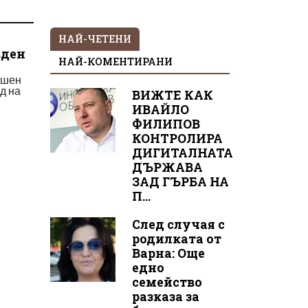
НАЙ-ЧЕТЕНИ
вден
НАЙ-КОМЕНТИРАНИ
ишен
д на
ВИЖТЕ КАК
ИВАЙЛО
ФИЛИПОВ
КОНТРОЛИРА
ДИГИТАЛНАТА
ДЪРЖАВА
ЗАД ГЪРБА НА
П...
След случая с
родилката от
Варна: Още
едно
семейство
разказа за