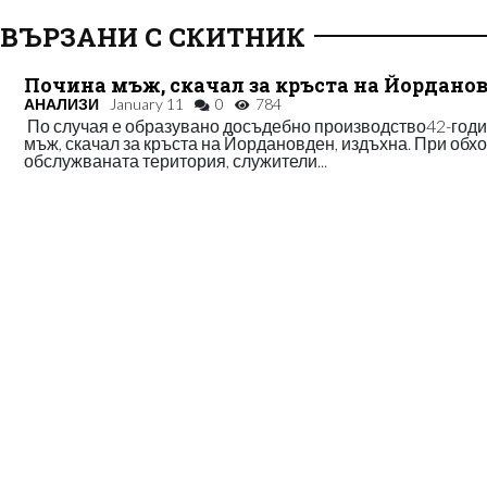
СВЪРЗАНИ С СКИТНИК
Почина мъж, скачал за кръста на Йордано
АНАЛИЗИ
January 11
0
784
По случая е образувано досъдебно производство42-год
мъж, скачал за кръста на Йордановден, издъхна. При обхо
обслужваната територия, служители...