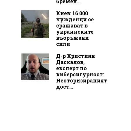
бремен...
Киев: 16 000
чужденци се
сражават в
украинските
въоръжени
сили
Д-р Християн
Даскалов,
експерт по
киберсигурност:
Неоторизираният
дост...