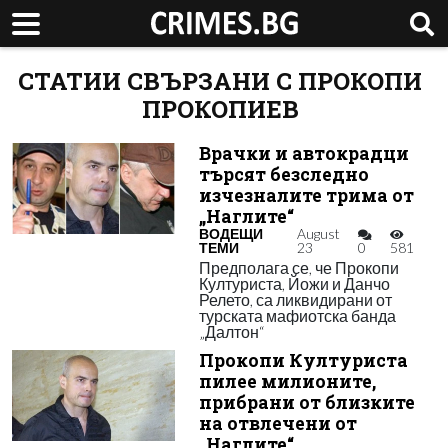
СТАТИИ СВЪРЗАНИ С ПРОКОПИ
ПРОКОПИЕВ
Врачки и автокрадци
търсят безследно
изчезналите трима от
„Наглите“
ВОДЕЩИ
August
ТЕМИ
23
0
581
Предполага се, че Прокопи
Културиста, Йожи и Данчо
Релето, са ликвидирани от
турската мафиотска банда
„Далтон“
Прокопи Културиста
пилее милионите,
прибрани от близките
на отвлечени от
„Наглите“