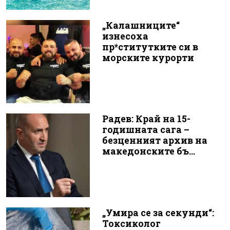
„Калашниците“
изнесоха
пр*ститутките си в
морските курорти
Радев: Край на 15-
годишната сага –
безценният архив на
македонските бъ...
„Умира се за секунди“:
Токсиколог