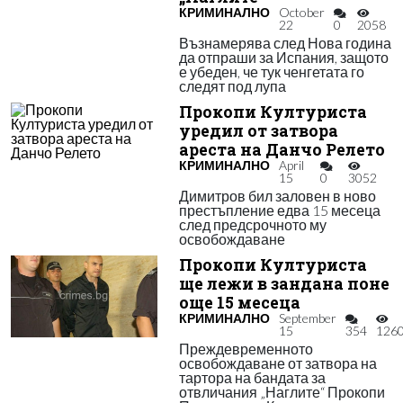
КРИМИНАЛНО
October
22
0
2058
Възнамерява след Нова година
да отпраши за Испания, защото
е убеден, че тук ченгетата го
следят под лупа
Прокопи Културиста
уредил от затвора
ареста на Данчо Релето
КРИМИНАЛНО
April
15
0
3052
Димитров бил заловен в ново
престъпление едва 15 месеца
след предсрочното му
освобождаване
Прокопи Културиста
ще лежи в зандана поне
още 15 месеца
КРИМИНАЛНО
September
15
354
126
Преждевременното
освобождаване от затвора на
тартора на бандата за
отвличания „Наглите“ Прокопи