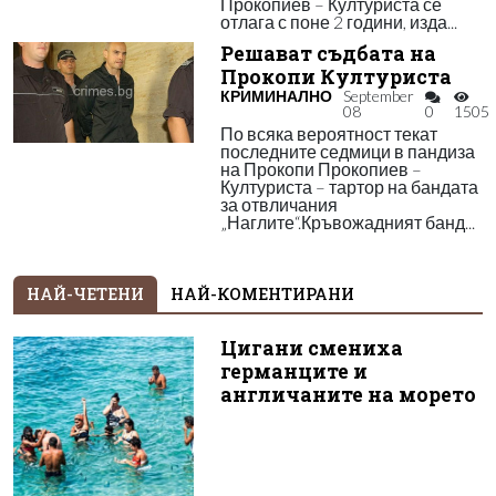
Прокопиев – Културиста се
отлага с поне 2 години, изда...
Решават съдбата на
Прокопи Културиста
КРИМИНАЛНО
September
08
0
1505
По всяка вероятност текат
последните седмици в пандиза
на Прокопи Прокопиев –
Културиста – тартор на бандата
за отвличания
„Наглите“.Кръвожадният банд...
НАЙ-ЧЕТЕНИ
НАЙ-КОМЕНТИРАНИ
Цигани смениха
германците и
англичаните на морето