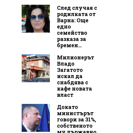
След случая с
родилката от
Варна: Още
едно
семейство
разказа за
бремен...
Милионерът
Владо
Загатото
искал да
снабдява с
кафе новата
власт
Докато
министърът
говори за 31%,
собственото
му държавно