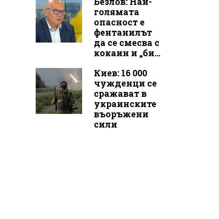
Безлов: Най-
голямата
опасност е
фентанилът
да се смесва с
кокаин и „би...
Киев: 16 000
чужденци се
сражават в
украинските
въоръжени
сили