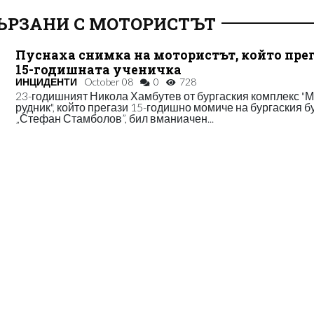
ЪРЗАНИ С МОТОРИСТЪТ
Пуснаха снимка на мотористът, който пре
15-годишната ученичка
ИНЦИДЕНТИ
October 08
0
728
23-годишният Никола Хамбутев от бургаския комплекс "
рудник", който прегази 15-годишно момиче на бургаския б
„Стефан Стамболов”, бил вманиачен...