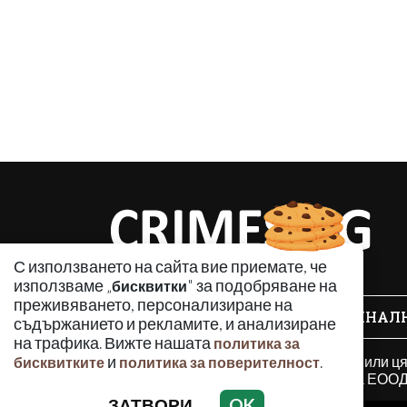
С използването на сайта вие приемате, че
използваме „
" за подобряване на
бисквитки
преживяването, персонализиране на
КРИМИНАЛ
съдържанието и рекламите, и анализиране
на трафика. Вижте нашата
политика за
Използването и публикуването на част или ц
и
.
бисквитките
политика за поверителност
разрешение на Медийна група Асмара ЕООД 
ЗАТВОРИ
OK