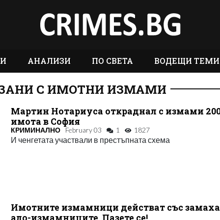
ТИ
АНАЛИЗИ
ПО СВЕТА
ВОДЕЩИ ТЕМИ
РЗАНИ С ИМОТНИ ИЗМАМИ
Мартин Нотариуса откраднал с измами 20
имота в София
КРИМИНАЛНО
February 03
1
1827
И ченгетата участвали в престъпната схема
Имотните измамници действат със замаха
ало-измамниците. Пазете се!