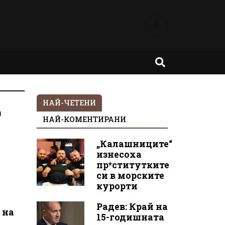
НАЙ-ЧЕТЕНИ
0
НАЙ-КОМЕНТИРАНИ
„Калашниците“
изнесоха
пр*ститутките
си в морските
курорти
Радев: Край на
 на
15-годишната