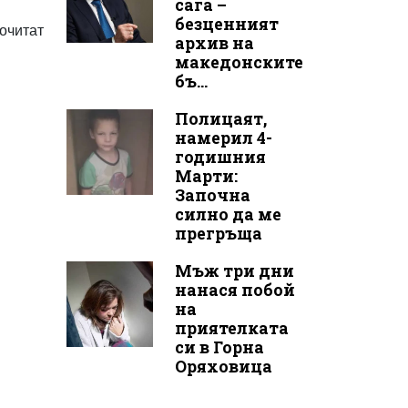
сага –
безценният
почитат
архив на
македонските
бъ...
Полицаят,
намерил 4-
годишния
Марти:
Започна
силно да ме
прегръща
Мъж три дни
нанася побой
на
приятелката
си в Горна
Оряховица