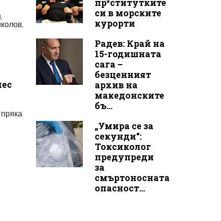
пр*ститутките
си в морските
,
курорти
колов,
Радев: Край на
15-годишната
сага –
безценният
мес
архив на
македонските
бъ...
 пряка
„Умира се за
секунди“:
Токсиколог
предупреди
за
смъртоносната
опасност...