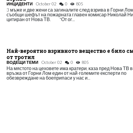
ИНЦИДЕНТИ
October 02
0
805
3 мъже и две жени са загиналите след взрива в Горни Лом
съобщи шефът на пожарната главен комисар Николай Ни
цитиран от Нова ТВ. "От ог...
Най-вероятно взривното вещество е било с
от тротил
ВОДЕЩИ ТЕМИ
October 02
0
805
На мястото на цеховете има кратери, каза пред Нова ТВ в
връзка от Горни Лом един от най-големите експерти по
обезвреждане на боеприпаси у нас и...