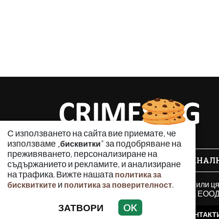
С използването на сайта вие приемате, че
използваме „
" за подобряване на
бисквитки
преживяването, персонализиране на
КРИМИНАЛ
съдържанието и рекламите, и анализиране
на трафика. Вижте нашата
политика за
Използването и публикуването на част или ц
и
.
бисквитките
политика за поверителност
разрешение на Медийна група Асмара ЕООД 
ЗАТВОРИ
OK
РЕКЛАМА
КОНТАКТ