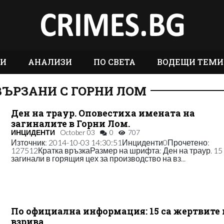
ТИ
АНАЛИЗИ
ПО СВЕТА
ВОДЕЩИ ТЕМИ
ВЪРЗАНИ С ГОРНИ ЛОМ
Ден на траур. Оповестиха имената на
загиналите в Горни Лом.
ИНЦИДЕНТИ
October 03
0
707
Източник: 2014-10-03 14:30:51Инциденти0Прочетено:
127512Кратка връзкаРазмер на шрифта: Ден на траур. 15
загинали в горящия цех за производство на вз...
По официална информация: 15 са жертвите 
взрива