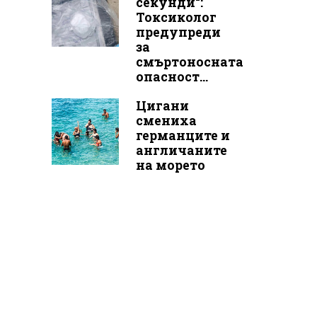
секунди“:
Токсиколог
предупреди
за
смъртоносната
опасност...
Цигани
смениха
германците и
англичаните
на морето