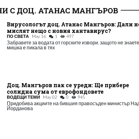
И С ДОЦ. АТАНАС МАНГЪРОВ
Вирусологът доц. Атанас Мангъров: Дали н
мислят нещо с новия хантавирус?
ПО СВЕТА
May 16
1
497
Забравете за водата от горските извори, защото не знаете
мишка е пикала в тях
Доц. Мангъров пак се уреди: Ще прибере
солидна сума от еврофондовете
ВОДЕЩИ ТЕМИ
May 02
0
945
Придобива акциите на бившия правосъден министър На
Йорданова