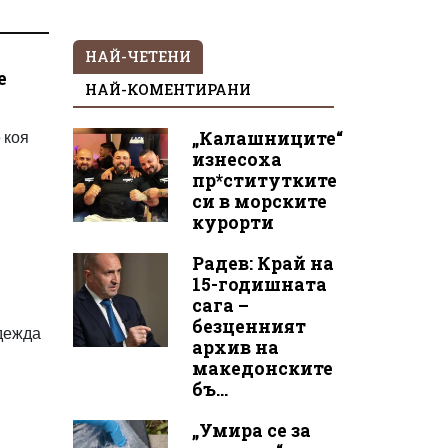
НАЙ-ЧЕТЕНИ
е
НАЙ-КОМЕНТИРАНИ
 коя
„Калашниците“
изнесоха
пр*ститутките
си в морските
курорти
Радев: Край на
15-годишната
сага –
безценният
дежда
архив на
македонските
бъ...
„Умира се за