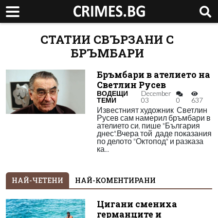
СТАТИИ СВЪРЗАНИ С
БРЪМБАРИ
Бръмбари в ателието на
Светлин Русев
ВОДЕЩИ
December
ТЕМИ
03
0
637
Известният художник Светлин
Русев сам намерил бръмбари в
ателието си, пише "България
днес".Вчера той даде показания
по делото "Октопод" и разказа
ка...
НАЙ-ЧЕТЕНИ
НАЙ-КОМЕНТИРАНИ
Цигани смениха
германците и