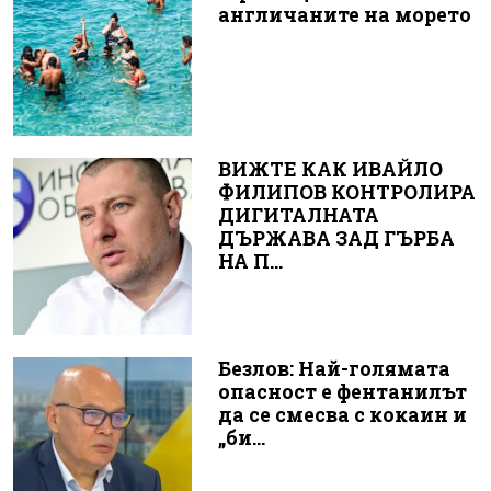
англичаните на морето
ВИЖТЕ КАК ИВАЙЛО
ФИЛИПОВ КОНТРОЛИРА
ДИГИТАЛНАТА
ДЪРЖАВА ЗАД ГЪРБА
НА П...
Безлов: Най-голямата
опасност е фентанилът
да се смесва с кокаин и
„би...