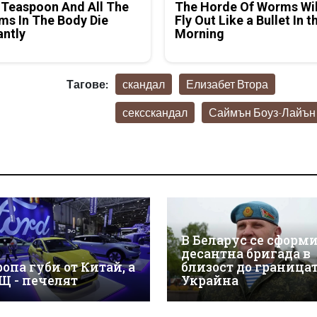
 Teaspoon And All The
The Horde Of Worms Wil
s In The Body Die
Fly Out Like a Bullet In t
antly
Morning
Тагове:
скандал
Елизабет Втора
сексскандал
Саймън Боуз-Лайън
В Беларус се сформ
десантна бригада в
опа губи от Китай, а
близост до границат
Щ - печелят
Украйна