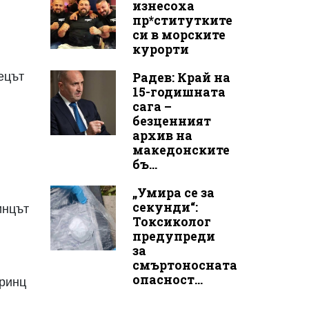
изнесоха
пр*ститутките
си в морските
курорти
рецът
Радев: Край на
15-годишната
сага –
безценният
архив на
македонските
бъ...
„Умира се за
секунди“:
инцът
Токсиколог
предупреди
за
смъртоносната
опасност...
принц