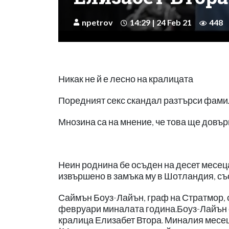
npetrov
14:29 | 24 Feb 21
448
Никак не й е лесно на кралицата
Поредният секс скандал разтърси фамил
Мнозина са на мнение, че това ще довъ
Неин роднина бе осъден на десет месец
извършено в замъка му в Шотландия, с
Саймън Боуз-Лайън, граф на Стратмор, с
февруари миналата година.Боуз-Лайън е 
кралица Елизабет Втора. Миналия месец 