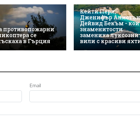
Кейти Пери,
Дженифър Анистън
Дейвид Бекъм - кои
а противопожарни
знаменитости
ликоптера се
замениха луксозни
лъскаха в Гърция
вили с красиви яхт
Email