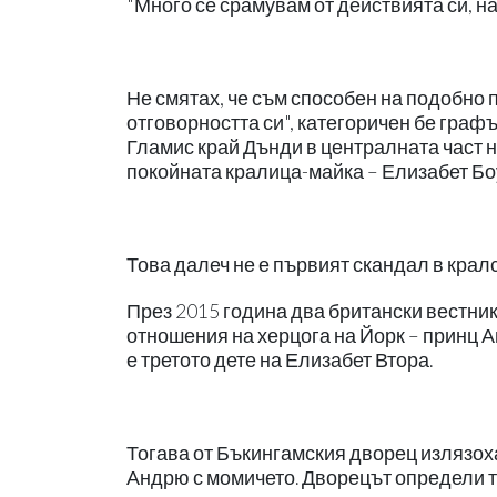
"Много се срамувам от действията си, на
Не смятах, че съм способен на подобно п
отговорността си", категоричен бе граф
Гламис край Дънди в централната част н
покойната кралица-майка – Елизабет Боуз
Това далеч не е първият скандал в крал
През 2015 година два британски вестни
отношения на херцога на Йорк – принц 
е третото дете на Елизабет Втора.
Тогава от Бъкингамския дворец излязох
Андрю с момичето. Дворецът определи т