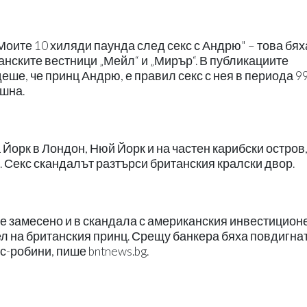
"Моите 10 хиляди паунда след секс с Андрю" – това бях
анските вестници „Мейл“ и „Мирър“. В публикациите
е, че принц Андрю, е правил секс с нея в периода 99
ишна.
Йорк в Лондон, Нюй Йорк и на частен карибски остров,
. Секс скандалът разтърси британския кралски двор.
е замесено и в скандала с американския инвестицион
л на британския принц. Срещу банкера бяха повдигна
с-робини, пише bntnews.bg.