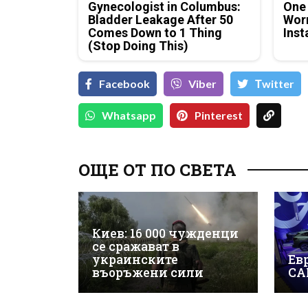
Gynecologist in Columbus:
One
Bladder Leakage After 50
Worm
Comes Down to 1 Thing
Inst
(Stop Doing This)
Facebook
Viber
Тwitter
Whatsapp
Pinterest
ОЩЕ ОТ ПО СВЕТА
Киев: 16 000 чужденци
се сражават в
украинските
Евр
въоръжени сили
СА