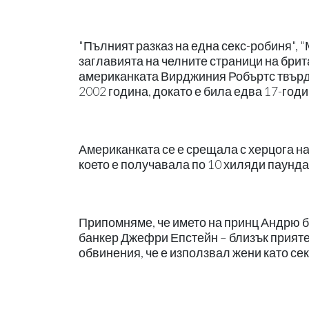
"Пълният разказ на една секс-робиня", 
заглавията на челните страници на брит
американката Вирджиния Робъртс твърдеш
2002 година, докато е била едва 17-год
Американката се е срещала с херцога на 
което е получавала по 10 хиляди паунда
Припомняме, че името на принц Андрю б
банкер Джефри Епстейн – близък прияте
обвинения, че е използвал жени като сек