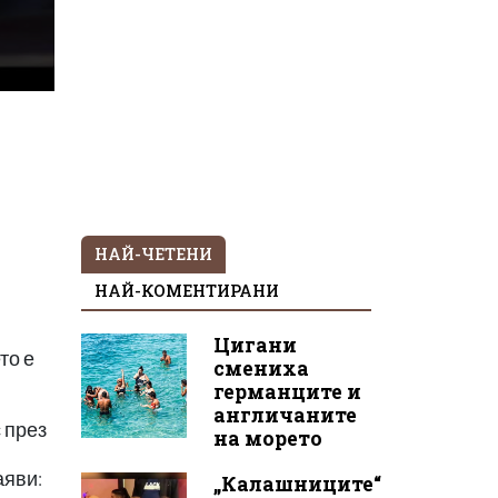
НАЙ-ЧЕТЕНИ
НАЙ-КОМЕНТИРАНИ
Цигани
то е
смениха
германците и
англичаните
 през
на морето
аяви:
„Калашниците“