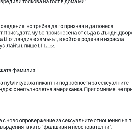
вредили толкова на гост в дома ми“.
оведение, но трябва да го призная и да понеса
ът.Присъдата му бе произнесена от съда в Дънди. Дво
а Шотландия е замъкът, в който е родена и израсла
-Лайън, пише blitz.bg.
ската фамилия.
ка публикуваха пикантни подробности за сексуалните
Андрю с непълнолетна американка. Припомняме, че пр
а с ново опровержение за сексуалните отношения на 
върденията като "фалшиви и неоснователни".