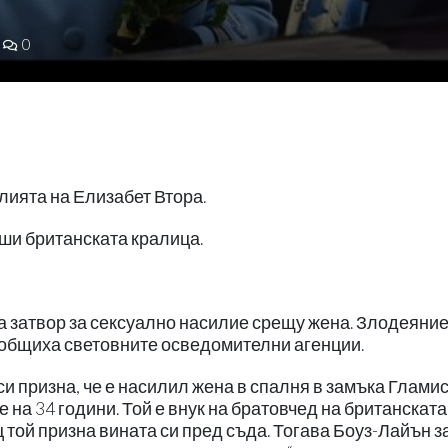
0
ията на Елизабет Втора.
рши британската кралица.
а затвор за сексуално насилие срещу жена. Злодеяние
ъобщиха световните осведомителни агенции.
и призна, че е насилил жена в спалня в замъка Гламис
на 34 години. Той е внук на братовчед на британската
той призна вината си пред съда. Тогава Боуз-Лайън з