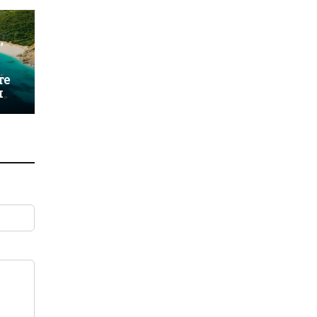
,
те
и