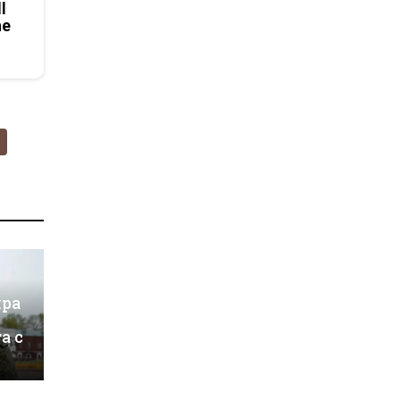
l
he
ира
а с