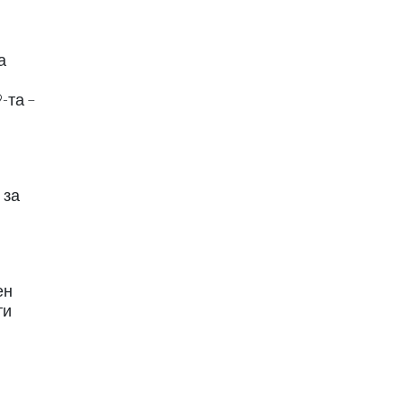
а
-та –
 за
ен
ти