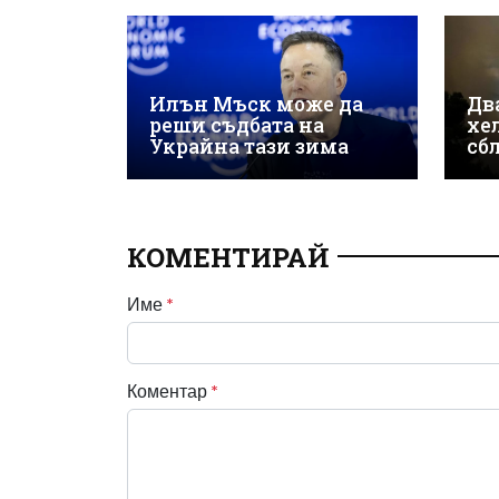
Илън Мъск може да
Дв
реши съдбата на
хе
Украйна тази зима
сб
КОМЕНТИРАЙ
Име
*
Коментар
*