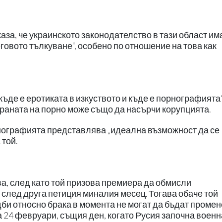
аза, че украинското законодателство в тази област им
еговото тълкуване“, особено по отношение на това как
ъде е еротиката в изкуството и къде е порнографията“
абраната на порно може също да насърчи корупцията.
нографията представлява „идеална възможност да се
 той.
а, след като той призова премиера да обмисли
след друга петиция миналия месец. Тогава обаче той
дби относно брака в момента не могат да бъдат проме
 24 февруари, същия ден, когато Русия започна военн