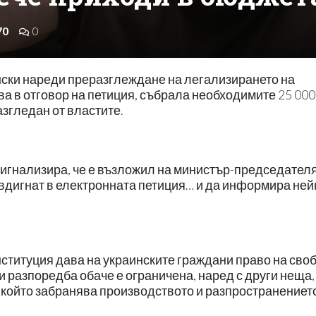
70
0
ски нареди преразглеждане на легализирането на
ва в отговор на петиция, събрала необходимите 25 000
азгледан от властите.
игнализира, че е възложил на министър-председател
вдигнат в електронната петиция… и да информира не
нституция дава на украинските граждани право на сво
и разпоредба обаче е ограничена, наред с други неща,
 който забранява производството и разпространениет