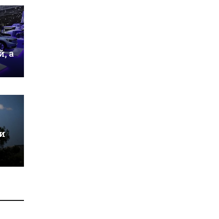
, а
и