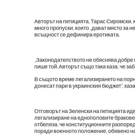
Авторът на петицията, Тарас Сиромски, к
много пропуски, които „дават място за н
всъщност се дефинира еротиката.
„Законодателството не обяснява добре к
пише той. Авторът също така каза, че з
В същото време легализирането на пор
донесат пари в украинския бюджет“, каза
Отговорът на Зеленски на петицията идв
легализиране на еднополовите бракове 
отбеляза, че конституционните разпоре
поради военното положение, обявено на