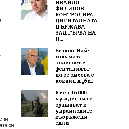
ИВАЙЛО
ФИЛИПОВ
КОНТРОЛИРА
ДИГИТАЛНАТА
а
ДЪРЖАВА
ЗАД ГЪРБА НА
П...
Безлов: Най-
голямата
,
опасност е
фентанилът
да се смесва с
кокаин и „би...
Киев: 16 000
чужденци се
сражават в
украинските
въоръжени
нени
сили
ата си