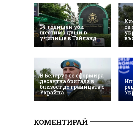
Ки
14-годишен уби
се
шестима души в
ук
училище в Тайланд
въ
В Беларус се сформира
десантна бригада в
Ил
близост до границата с
ре
Украйна
Ук
КОМЕНТИРАЙ