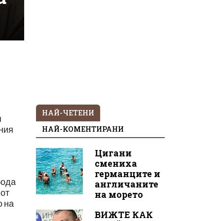
НАЙ-ЧЕТЕНИ
я
НАЙ-КОМЕНТИРАНИ
йния
Цигани
смениха
германците и
бода
англичаните
 от
на морето
о на
ВИЖТЕ КАК