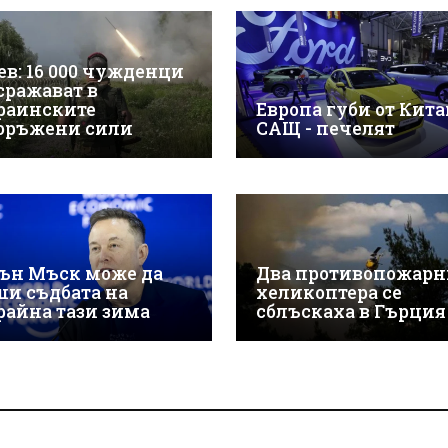
ев: 16 000 чужденци
 сражават в
раинските
Европа губи от Китай
оръжени сили
САЩ - печелят
ън Мъск може да
Два противопожарн
ши съдбата на
хеликоптера се
райна тази зима
сблъскаха в Гърция