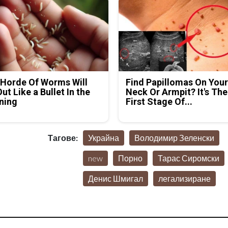
Horde Of Worms Will
Find Papillomas On You
Out Like a Bullet In the
Neck Or Armpit? It's The
ning
First Stage Of...
Тагове:
Украйна
Володимир Зеленски
new
Порно
Тарас Сиромски
Денис Шмигал
легализиране