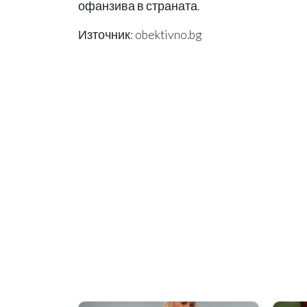
офанзива в страната.
Източник: obektivno.bg