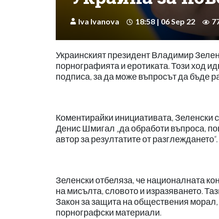
Iva Ivanova
18:58 | 06 Sep 22
7
Украинският президент Владимир Зелен
порнографията и еротиката. Този ход ид
подписа, за да може въпросът да бъде р
Коментирайки инициативата, Зеленски с
Денис Шмигал „да обработи въпроса, по
автор за резултатите от разглеждането“.
Зеленски отбеляза, че националната ко
на мисълта, словото и изразяването. Таз
Закон за защита на обществения морал,
порнографски материали.