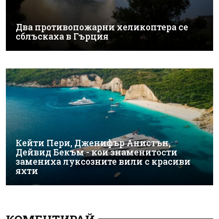
Два противопожарни хеликоптера се
сблъскаха в Гърция
Кейти Пери, Дженифър Анистън,
Дейвид Бекъм - кои знаменитости
замениха луксозните вили с красиви
яхти