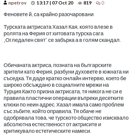
npetrov
13:17 | 07 Oct 20
819
0
Феновете й, са крайно разочаровани
Турската актрисата Хазал Кая, която влезе в
ролята на Ферия от хитовата турска сага
„Огледален свят“ се забърка а в голям скандал.
Обичаната актриса, позната на българските
зрители като Ферия, разбуни духовете в южната ни
съседка. Тя даде кратко онлайн интервю, което бе
широко обсъждано в социалните мрежи на
Турция.Както призна актрисата, тя никога не си е
правила пластични операции въпреки десетките
клюки по неин адрес. Хазал имала само проблем
със зъбите, който оправила. Тя обаче не
одобрявала това, че турското общество изисквало
абсолютна естественост от актрисите и
критикувало естетическите намеси.