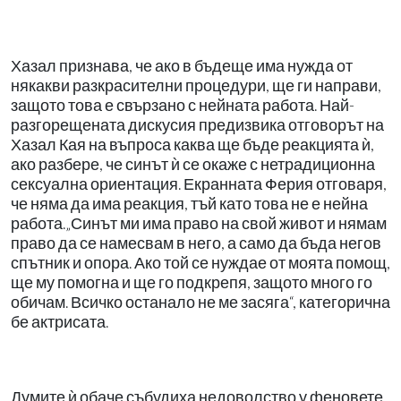
Хазал признава, че ако в бъдеще има нужда от
някакви разкрасителни процедури, ще ги направи,
защото това е свързано с нейната работа. Най-
разгорещената дискусия предизвика отговорът на
Хазал Кая на въпроса каква ще бъде реакцията ѝ,
ако разбере, че синът ѝ се окаже с нетрадиционна
сексуална ориентация. Екранната Ферия отговаря,
че няма да има реакция, тъй като това не е нейна
работа.„Синът ми има право на свой живот и нямам
право да се намесвам в него, а само да бъда негов
спътник и опора. Ако той се нуждае от моята помощ,
ще му помогна и ще го подкрепя, защото много го
обичам. Всичко останало не ме засяга“, категорична
бе актрисата.
Думите ѝ обаче събудиха недоволство у феновете