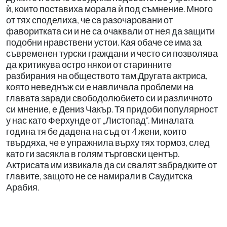
ѝ, които поставиха морала ѝ под съмнение. Много
от тях споделиха, че са разочаровани от
фаворитката си и не са очаквали от нея да защити
подобни нравствени устои. Кая обаче се има за
съвременен турски граждани и често си позволява
да критикува остро някои от старинните
разбирания на обществото там.Другата актриса,
която неведнъж си е навличала проблеми на
главата заради свободолюбието си и различното
си мнение, е Дениз Чакър. Тя придоби популярност
у нас като Ферхунде от „Листопад“. Миналата
година тя бе дадена на съд от 4 жени, които
твърдяха, че е упражнила върху тях тормоз, след
като ги засякла в голям търговски център.
Актрисата им извикала да си свалят забрадките от
главите, защото не се намирали в Саудитска
Арабия.