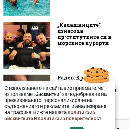
„Калашниците“
изнесоха
пр*ститутките си в
морските курорти
Радев: Край на 15-
годишната сага –
С използването на сайта вие приемате, че
безценният архив на
използваме „
" за подобряване на
бисквитки
македонските бъ...
преживяването, персонализиране на
съдържанието и рекламите, и анализиране
на трафика. Вижте нашата
политика за
и
.
бисквитките
политика за поверителност