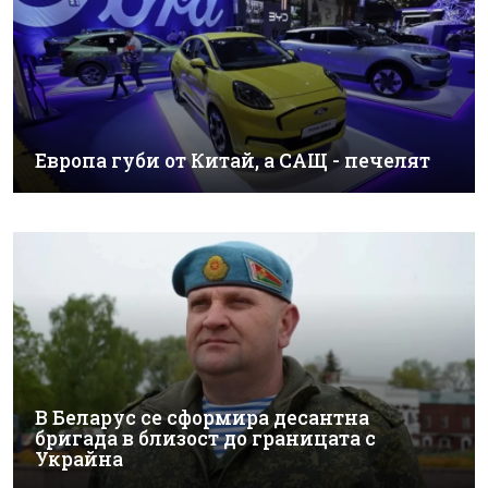
Европа губи от Китай, а САЩ - печелят
В Беларус се сформира десантна
бригада в близост до границата с
Украйна