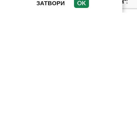
„Умира се за секунди“:
ЗАТВОРИ
OK
Токсиколог
предупреди за
смъртоносната
опасност...