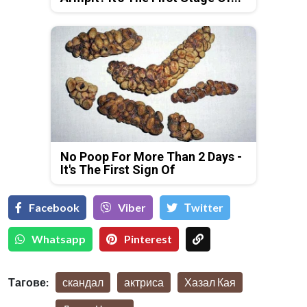
No Poop For More Than 2 Days -
It's The First Sign Of
Facebook
Viber
Тwitter
Whatsapp
Pinterest
Тагове:
скандал
актриса
Хазал Кая