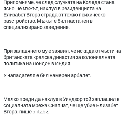
Припомняме, че след случката на Коледа стана
ясно, че мъжът, нахлул в резиденцията на
Елизабет Втора страда от тежко психическо
разстройство. Мъжът е бил настанен в
специализирано заведение.
При залавянето му е заявил, че иска да отмъсти на
британската кралска династия за колониалната
политика на Лондон в Индия.
У нападателя е бил намерен арбалет.
Малко преди да нахлуе в Уиндзор той заплашил в
социалната мрежа Снапчат, че ще убие Елизабет
Втора, пише blitz.bg.