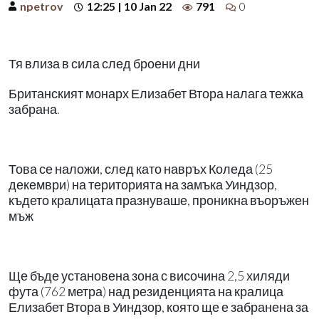
npetrov
12:25 | 10 Jan 22
791
0
Тя влиза в сила след броени дни
Британският монарх Елизабет Втора налага тежка
забрана.
Това се наложи, след като навръх Коледа (25
декември) на територията на замъка Уиндзор,
където кралицата празнуваше, проникна въоръжен
мъж
Ще бъде установена зона с височина 2,5 хиляди
фута (762 метра) над резиденцията на кралица
Елизабет Втора в Уиндзор, която ще е забранена за