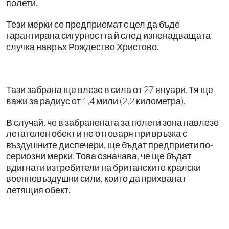
полети.
Тези мерки се предприемат с цел да бъде
гарантирана сигурността й след изненадващата
случка навръх Рождество Христово.
Тази забрана ще влезе в сила от 27 януари. Тя ще
важи за радиус от 1,4 мили (2,2 километра).
В случай, че в забранената за полети зона навлезе
летателен обект и не отговаря при връзка с
въздушните диспечери, ще бъдат предприети по-
сериозни мерки. Това означава, че ще бъдат
вдигнати изтребители на британските кралски
военновъздушни сили, които да прихванат
летящия обект.