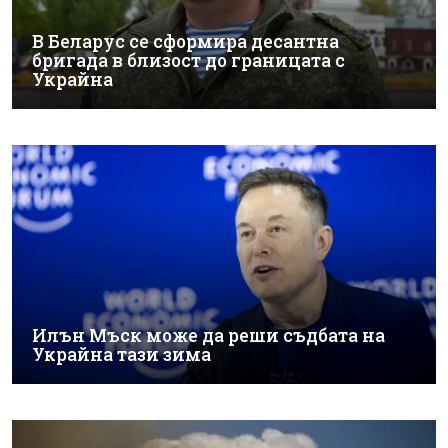
В Беларус се сформира десантна
бригада в близост до границата с
Украйна
Илън Мъск може да реши съдбата на
Украйна тази зима