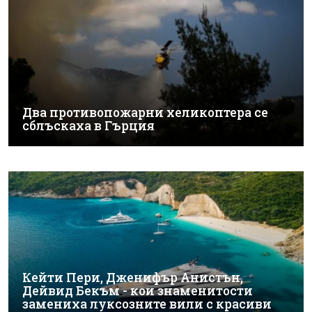
Два противопожарни хеликоптера се
сблъскаха в Гърция
Кейти Пери, Дженифър Анистън,
Дейвид Бекъм - кои знаменитости
замениха луксозните вили с красиви