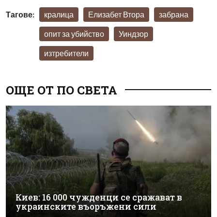
Тагове:
кралица
Елизабет Втора
забрана
опит за убийство
Уиндзор
изтребители
ОЩЕ ОТ ПО СВЕТА
Киев: 16 000 чужденци се сражават в
украинските въоръжени сили