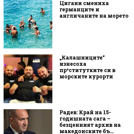
Цигани смениха
германците и
англичаните на морето
„Калашниците“
изнесоха
пр*ститутките си в
морските курорти
Радев: Край на 15-
годишната сага –
безценният архив на
македонските бъ...