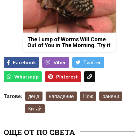
The Lump of Worms Will Come
Out of You in The Morning. Try it
Facebook
Viber
Тwitter
Whatsapp
Pinterest
Тагове:
деца
нападение
Нож
ранени
Китай
ОЩЕ ОТ ПО СВЕТА