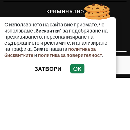
КРИМИНАЛНО
ИНЦИДЕНТИ
С използването на сайта вие приемате, че
АНАЛИЗИ
използваме „
" за подобряване на
бисквитки
ПО СВЕТА
преживяването, персонализиране на
ВОДЕЩИ ТЕМИ
съдържанието и рекламите, и анализиране
на трафика. Вижте нашата
политика за
и
.
бисквитките
политика за поверителност
Използването и публикуването на част или цялото
съдържание на Crimes.BG без разрешение на Медийна
ЗАТВОРИ
OK
група Асмара ЕООД е забранено.
© 2010 - 2026 | Crimes.BG. Всички права запазени.
РЕКЛАМА
КОНТАКТИ
ОБЩИ УСЛОВИЯ
ПОЛИТИКА ЗА ПОВЕРИТЕЛНОСТ
ПОЛИТИКА ЗА БИСКВИТКИТЕ