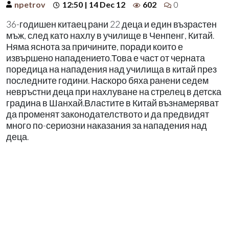
npetrov
12:50 | 14 Dec 12
602
0
36-годишен китаец рани 22 деца и един възрастен
мъж, след като нахлу в училище в Ченпенг, Китай.
Няма яснота за причините, поради които е
извършено нападението.Това е част от черната
поредица на нападения над училища в китай през
последните години. Наскоро бяха ранени седем
невръстни деца при нахлуване на стрелец в детска
градина в Шанхай.Властите в Китай възнамеряват
да променят законодателството и да предвидят
много по-сериозни наказания за нападения над
деца.