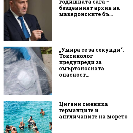
годишната сага –
безценният архив на
македонските бъ...
„Умира се за секунди“:
Токсиколог
предупреди за
смъртоносната
опасност...
Цигани смениха
германците и
англичаните на морето