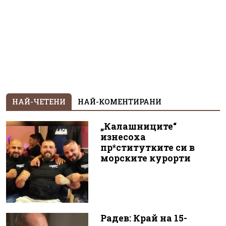
НАЙ-ЧЕТЕНИ
НАЙ-КОМЕНТИРАНИ
„Калашниците“
изнесоха
пр*ститутките си в
морските курорти
Радев: Край на 15-