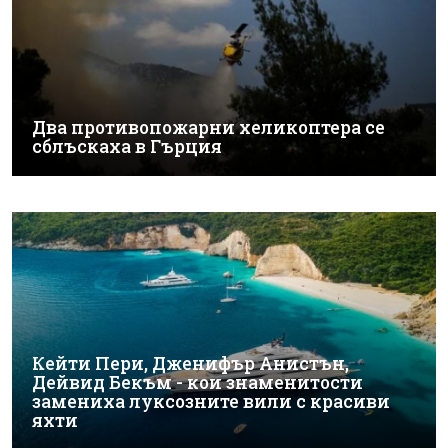
Два противопожарни хеликоптера се
сблъскаха в Гърция
Кейти Пери, Дженифър Анистън,
Дейвид Бекъм - кои знаменитости
замениха луксозните вили с красиви
яхти