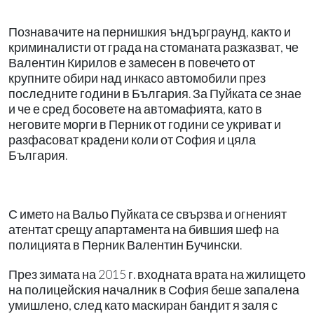
Познавачите на пернишкия ъндърграунд, както и
криминалисти от града на стоманата разказват, че
Валентин Кирилов е замесен в повечето от
крупните обири над инкасо автомобили през
последните години в България. За Пуйката се знае
и че е сред босовете на автомафията, като в
неговите морги в Перник от години се укриват и
разфасоват крадени коли от София и цяла
България.
С името на Вальо Пуйката се свързва и огненият
атентат срещу апартамента на бившия шеф на
полицията в Перник Валентин Бучински.
През зимата на 2015 г. входната врата на жилището
на полицейския началник в София беше запалена
умишлено, след като маскиран бандит я заля с