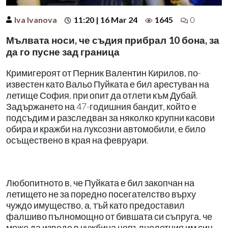
Iva Ivanova
11:20 | 16 Mar 24
1645
0
Мълвата носи, че съдия прибрал 10 бона, за
да го пусне зад граница
Кримигероят от Перник Валентин Кирилов, по-
известен като Вальо Пуйката е бил арестуван на
летище София, при опит да отлети към Дубай.
Задържането на 47-годишния бандит, който е
подсъдим и разследван за няколко крупни касови
обира и кражби на луксозни автомобили, е било
осъществено в края на февруари.
Любопитното в, че Пуйката е бил закопчан на
летището не за поредно посегателство върху
чуждо имущество, а, тъй като предоставил
фалшиво пълномощно от бившата си съпруга, че
може да изведе в чужбина непълнолетния им син.