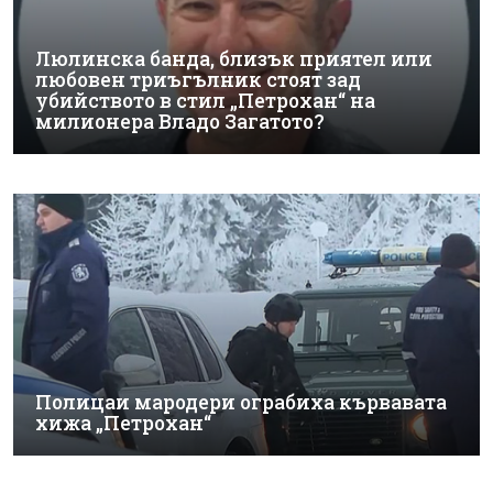
Люлинска банда, близък приятел или
любовен триъгълник стоят зад
убийството в стил „Петрохан“ на
милионера Владо Загатото?
Полицаи мародери ограбиха кървавата
хижа „Петрохан“