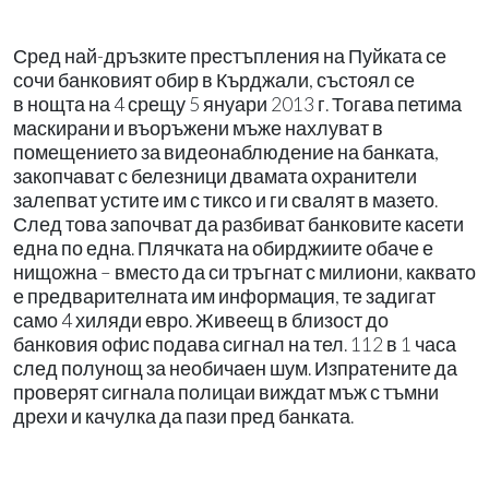
Сред най-дръзките престъпления на Пуйката се
сочи банковият обир в Кърджали, състоял се
в
нощта на 4 срещу 5 януари 2013 г. Тогава петима
маскирани и въоръжени мъже нахлуват в
помещението за видеонаблюдение на банката,
закопчават с белезници двамата охранители
залепват устите им с тиксо и ги свалят в мазето.
След това започват да разбиват банковите касети
една по една. Плячката на обирджиите обаче е
нищожна – вместо да си тръгнат с милиони, каквато
е предварителната им информация, те задигат
само 4 хиляди евро. Живеещ в близост до
банковия офис подава сигнал на тел. 112 в 1 часа
след полунощ за необичаен шум. Изпратените да
проверят сигнала полицаи виждат мъж с тъмни
дрехи и качулка да пази пред банката.