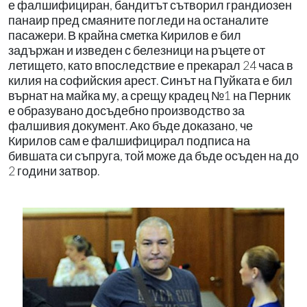
е фалшифициран, бандитът сътворил грандиозен
панаир пред смаяните погледи на останалите
пасажери. В крайна сметка Кирилов е бил
задържан и изведен с белезници на ръцете от
летището, като впоследствие е прекарал 24 часа в
килия на софийския арест. Синът на Пуйката е бил
върнат на майка му, а срещу крадец №1 на Перник
е образувано досъдебно производство за
фалшивия документ. Ако бъде доказано, че
Кирилов сам е фалшифицирал подписа на
бившата си съпруга, той може да бъде осъден на до
2 години затвор.