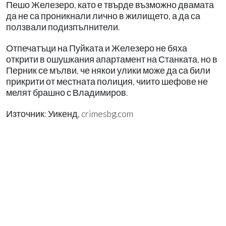
Пешо Железеро, като е твърде възможно двамата
да не са проникнали лично в жилището, а да са
ползвали подизпълнители.
Отпечатъци на Пуйката и Железеро не бяха
открити в ошушкания апартамент на Станката, но в
Перник се мълви, че някои улики може да са били
прикрити от местната полиция, чиито шефове не
мелят брашно с Владимиров.
Източник: Уикенд, crimesbg.com