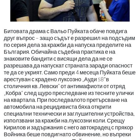
Битовата драма с Вальо Пуйката обаче повдига
друг въпрос – защо съдът е разрешил на подсъдим
по серия дела за кражби да напуска пределите на
България. Обичайна съдебна практика е на
знаковите бандити с висящи дела да не се
разрешава да напускат страната заради опасност
те да се укрият. Само преди 4 месеца Пуйката беше
арестуван с крадено луксозно „Ауди
8"в
S
столичния кв. Левски” от антимафиоти от отряд
„Кобра“ след щуро преследване из тесните улички
на квартала. При последвалото претърсване на
автомобила на рецидивиста бяха открити
специални технически и заглушителни устройства,
използвани за кражби на луксозни коли. Срещу
Кирилов и задържания с него автокрадец с прякор
Войника беше повдигнато обвинение, но въпреки