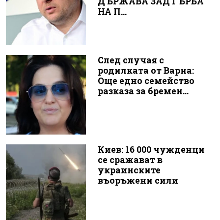
ДЪРЖАВА ЗАД ГЪРБА
НА П...
След случая с
родилката от Варна:
Още едно семейство
разказа за бремен...
Киев: 16 000 чужденци
се сражават в
украинските
въоръжени сили