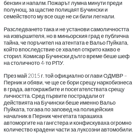
бензин и напалм. Пожарът лумна минути преди
полунощ, за щастие полицаят Бучински и
семейството му все още не си били легнали.
Разследването така и не установи самоличността
на извършителя, но в миньорския град е публична
тайна, че поръчител на атентата е Вальо Пуйката,
който впоследствие се хвалел открито какво е
сторил. Комисар Бучински дълго време беше шеф
на столичното 4-то РПУ.
През
май 2015 г. той официално оглави ОДМВР –
Перник и обяви, че ще се бори срещу наркобизнеса
в града, автокражбите и посегателствата срещу
личността. Сред първите пострадали от
действията на Бучински беше именно Вальо
Пуйката, тогава по заповед на полицейския
началник в Перник ченгетата тарашиха
автоморгите на гангстера и конфискуваха огромно
количество крадени части за луксозни автомобили.