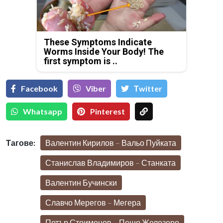
These Symptoms Indicate
Worms Inside Your Body! The
first symptom is ..
Facebook
Viber
Тwitter
Whatsapp
Pinterest
Тагове:
Валентин Кирилов – Вальо Пуйката
Станислав Владимиров – Станката
Валентин Бучински
Славчо Мерегов – Мегера
Петър Стоименов – Пешо Железеро