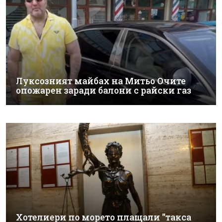
Луксозният майбах на Митьо Очите
опожарен заради балони с райски газ
Хотелиери по морето плащали "такса