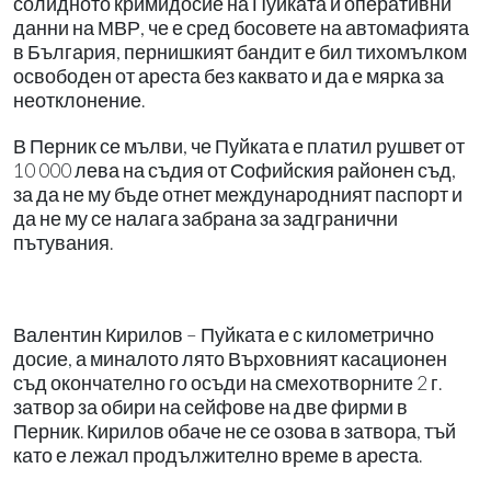
солидното кримидосие на Пуйката и оперативни
данни на МВР, че е сред босовете на автомафията
в България, пернишкият бандит е бил тихомълком
освободен от ареста без каквато и да е мярка за
неотклонение.
В Перник се мълви, че Пуйката е платил рушвет от
10 000 лева на съдия от Софийския районен съд,
за да не му бъде отнет международният паспорт и
да не му се налага забрана за задгранични
пътувания.
Валентин Кирилов – Пуйката е с километрично
досие, а миналото лято Върховният касационен
съд окончателно го осъди на смехотворните 2 г.
затвор за обири на сейфове на две фирми в
Перник. Кирилов обаче не се озова в затвора, тъй
като е лежал продължително време в ареста.