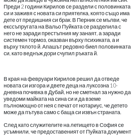
Преди 2 години Кирилов се раздели с половинката
си и заживя с новата си приятелка, която също има
дете от предишния си брак. В Перник се мълви, че
екссъпругата на Вальо Пуйката се разделила с
него не заради престъпния му занаят, а заради
системен тормоз, оказван върху психиката, а и
върху тялото й. Апашът редовно биел половинката
си, като веднъж дори счупил ръката й.
В края на февруари Кирилов решил да отведе
новата си изгора и двете деца на луксозна
10-
дневна почивка в Дубай, но не сметнал за нужно да
уведоми майката на сина си и да вземе
пълномощно от нея с печат от нотариус, че детето
може да пътува само с баща си извън страната.
След като служителите на летището в София се
усъмнили, че предоставеният от Пуйката документ