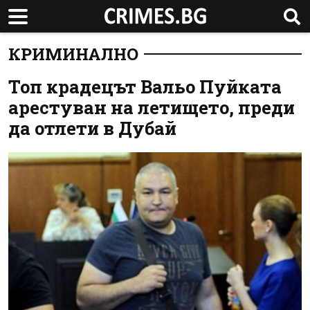
КРИМИНАЛНО
Топ крадецът Вальо Пуйката
арестуван на летището, преди
да отлети в Дубай