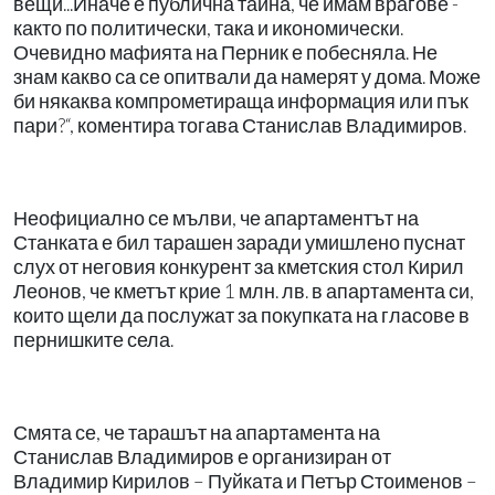
вещи...Иначе е публична тайна, че имам врагове -
както по политически, така и икономически.
Очевидно мафията на Перник е побесняла. Не
знам какво са се опитвали да намерят у дома. Може
би някаква компрометираща информация или пък
пари?“, коментира тогава Станислав Владимиров.
Неофициално се мълви, че апартаментът на
Станката е бил тарашен заради умишлено пуснат
слух от неговия конкурент за кметския стол Кирил
Леонов, че кметът крие 1 млн. лв. в апартамента си,
които щели да послужат за покупката на гласове в
пернишките села.
Смята се, че тарашът на апартамента на
Станислав Владимиров е организиран от
Владимир Кирилов – Пуйката и Петър Стоименов –