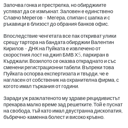
Започва гонка и престрелка, но обирджиите
успяват да се измъкнат. Заловен е единствено
Славчо Мерегов – Мегера, спипан с шапка и с
ръкавици в близост до обрания банков офис.
Впоследствие ченгетата все пак откриват улики
срещу тартора на бандата обирджии Валентин
Кирилов – ДНК на Пуйката е извлечено от
скоростния лост на джип БМВ Х5, паркиран в
Кърджали. Возилото се оказва откраднато и със
сменени регистрационни табели. Въпреки това
Пуйката оспорва експертизата и твърди, че е
нагласен от собственик на охранителна фирма, с
когото имал търкания от години.
Заради уж разклатеното му здраве рецидивистът
прекарва малко време зад решетките. Той е пуснат
на свобода, тъй като имал двустранна дископатия,
бъбречно-каменна болест и високо кръвно.