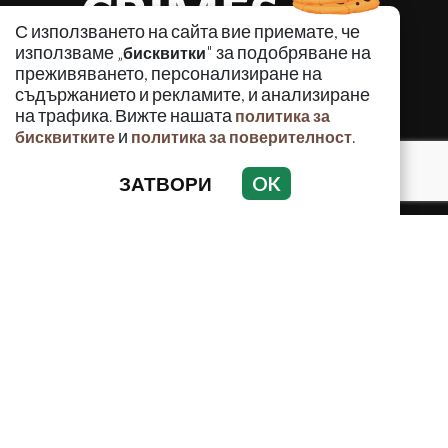
С използването на сайта вие приемате, че
използваме „
" за подобряване на
бисквитки
преживяването, персонализиране на
съдържанието и рекламите, и анализиране
на трафика. Вижте нашата
политика за
и
.
бисквитките
политика за поверителност
КРИМИНАЛНО
ЗАТВОРИ
OK
ИНЦИДЕНТИ
АНАЛИЗИ
ПО СВЕТА
ВОДЕЩИ ТЕМИ
Използването и публикуването на част или цялото
съдържание на Crimes.BG без разрешение на Медийна
група Асмара ЕООД е забранено.
© 2010 - 2026 | Crimes.BG. Всички права запазени.