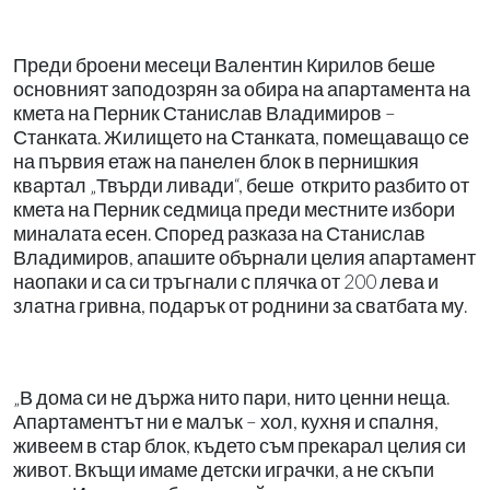
Преди броени месеци Валентин Кирилов беше
основният заподозрян за обира на апартамента на
кмета на Перник Станислав Владимиров –
Станката. Жилището на Станката, помещаващо се
на първия етаж на панелен блок в пернишкия
квартал „Твърди ливади“, беше
открито разбито от
кмета на Перник седмица преди местните избори
миналата есен. Според разказа на Станислав
Владимиров, апашите обърнали целия апартамент
наопаки и са си тръгнали с плячка от 200 лева и
златна гривна, подарък от роднини за сватбата му.
„В дома си не държа нито пари, нито ценни неща.
Апартаментът ни е малък – хол, кухня и спалня,
живеем в стар блок, където съм прекарал целия си
живот. Вкъщи имаме детски играчки, а не скъпи