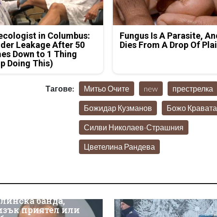
cologist in Columbus:
Fungus Is A Parasite, An
der Leakage After 50
Dies From A Drop Of Plai
es Down to 1 Thing
p Doing This)
Тагове:
Митьо Очите
new
престрелка
Божидар Кузманов
Божо Кравата
Силви Николаев-Страшния
Цветелина Рандева
линска банда,
изък приятел или