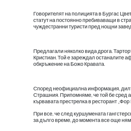
Говорителят на полицията в Бургас Цве
статут на постоянно пребиваващи в стра
чуждестранни туристи пред нощни завед
Предлагали няколко вида дрога. Тартор
Кристиан. Той е зареждал останалите аф
обкръжение на Божо Кравата.
Според неофициална информация, дилъ
Страшния. Припомняме, че той бе сред а
кървавата престрелка в ресторант „Фор 
При все, че след куршумената гангстерс
за дълго време, до момента все още ням