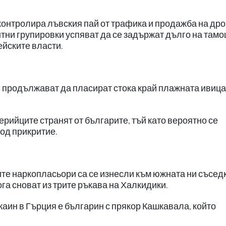
 контролира лъвския пай от трафика и продажба на дро
нтни групировки успяват да се задържат дълго на там
ейските власти.
и продължават да пласират стока край плажната ивица
ерийците странят от българите, тъй като вероятно се
под прикритие.
те наркопласьори са се изнесли към южната ни съсед
га сноват из трите ръкава на Халкидики.
каин в Гърция е българин с прякор Кашкавала, който