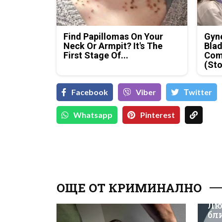
Find Papillomas On Your
Gyne
Neck Or Armpit? It's The
Blad
First Stage Of...
Com
(Sto
Facebook
Viber
Тwitter
Whatsapp
Pinterest
ОЩЕ ОТ КРИМИНАЛНО
Лю
бл