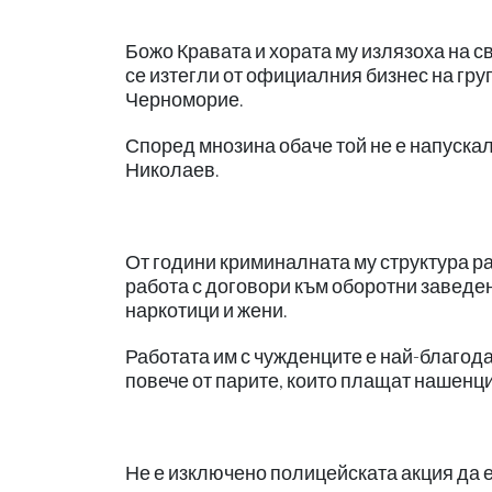
Божо Кравата и хората му излязоха на 
се изтегли от официалния бизнес на гр
Черноморие.
Според мнозина обаче той не е напускал
Николаев.
От години криминалната му структура р
работа с договори към оборотни заведен
наркотици и жени.
Работата им с чужденците е най-благодат
повече от парите, които плащат нашенци
Не е изключено полицейската акция да е