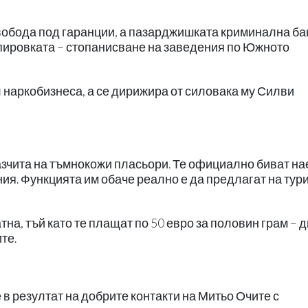
свобода под гаранции, а пазарджишката криминална б
упировката – стопанисване на заведения по Южното
 наркобизнеса, а се дирижира от силовака му Силви
азчита на тъмнокожи пласьори. Те официално биват на
ия. Функцията им обаче реално е да предлагат на тур
на, тъй като те плащат по 50 евро за половин грам – 
те.
 в резултат на добрите контакти на Митьо Очите с