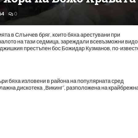
64
0
ята в Слънчев бряг, които бяха арестувани при
ачалото на тази седмица, зареждали всевъзможни вид
рджишкия престъпен бос Божидар Кузманов, по-извест
ри бяха изловени в района на популярната сред
плажна дискотека „Викинг“, разположена на крайбрежн