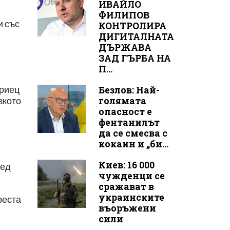
ИВАЙЛО
ФИЛИПОВ
и със
КОНТРОЛИРА
ДИГИТАЛНАТА
ДЪРЖАВА
ЗАД ГЪРБА НА
П...
Безлов: Най-
ериец
голямата
зкото
опасност е
фентанилът
да се смесва с
кокаин и „би...
Киев: 16 000
лед
чужденци се
сражават в
украинските
реста
въоръжени
сили