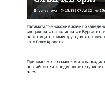
Iva Ivanova
18:38 | 07 Jul 22
10
Петимата тъмнокожи викачи по заведени
спецакцията на полицията в Бургас в н
наркотици от кримиструктурата на паза
като Божо Кравата.
Припомняме, че тъмнокожите наркодилъ
английските и скандинавските туристи 
алея.