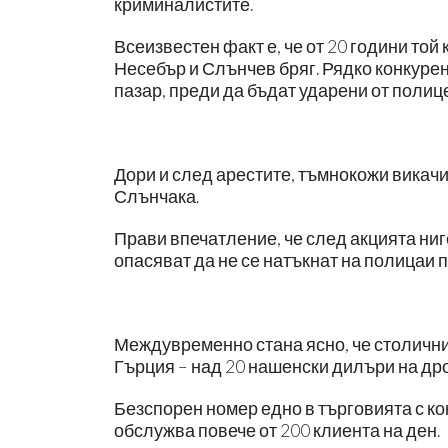
криминалистите.
Всеизвестен факт е, че от 20 години той
Несебър и Слънчев бряг. Рядко конкуре
пазар, преди да бъдат ударени от полиц
Дори и след арестите, тъмнокожи викач
Слънчака.
Прави впечатление, че след акцията ниг
опасяват да не се натъкнат на полицаи 
Междувременно стана ясно, че столични
Гърция – над 20 нашенски дилъри на дро
Безспорен номер едно в търговията с ко
обслужва повече от 200 клиента на ден.