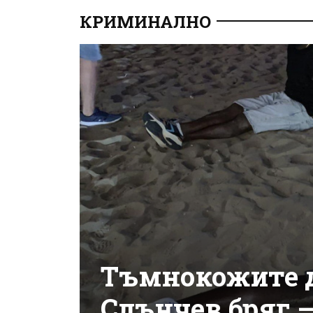
КРИМИНАЛНО
Тъмнокожите д
Слънчев бряг –