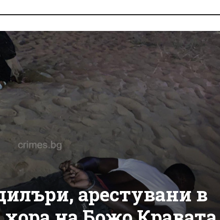
илъри, арестувани в
 хора на Божо Кравата