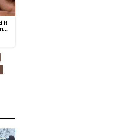
d It
n...