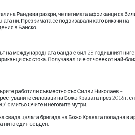
телина Рандева разкри, че петимата африканци са бил
ната ни. През зимата се подвизавали като викачи на
ения в Банско.
ът на международната банда е бил 28-годишният ниг
риканци със стока. Получавал ги е от човек от най-бли
рите работили съвместно със Силви Николаев –
рестуваните силоваци на Божо Кравата през 2016 г. с
Ю“ с Митьо Очите и неговите мутри.
ка свада цялата бригада на Божо Кравата попадна в а
а нито един осъден.