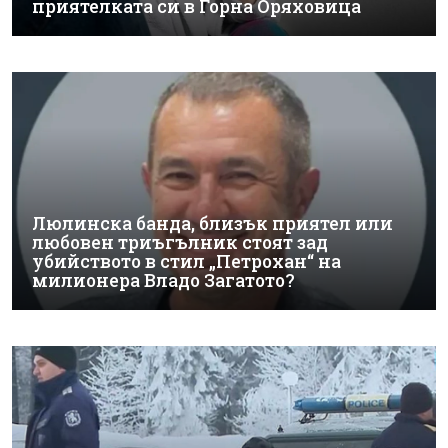
приятелката си в Горна Оряховица
Люлинска банда, близък приятел или
любовен триъгълник стоят зад
убийството в стил „Петрохан“ на
милионера Владо Загатото?