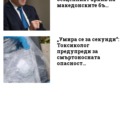
македонските бъ...
„Умира се за секунди“:
Токсиколог
предупреди за
смъртоносната
опасност...