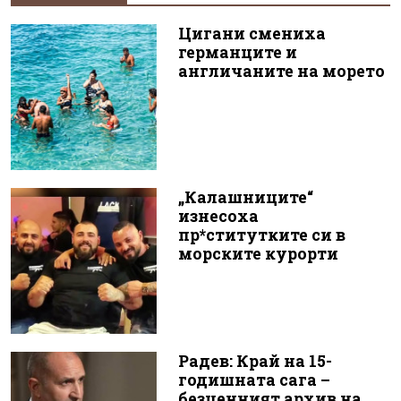
Цигани смениха
германците и
англичаните на морето
„Калашниците“
изнесоха
пр*ститутките си в
морските курорти
Радев: Край на 15-
годишната сага –
безценният архив на