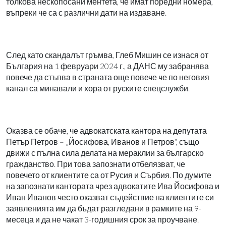
толкова нескопосани ментета, че имат поредни номера,
въпреки че са с различни дати на издаване.
След като скандалът гръмва, Глеб Мишин се изнася от
България на 1 февруари 2024 г., а ДАНС му забранява
повече да стъпва в страната още повече че по неговия
канал са минавали и хора от руските спецслужби.
Оказва се обаче, че адвокатската кантора на депутата
Петър Петров – „Йосифова, Иванов и Петров“, също
движи с пълна сила делата на мераклии за българско
гражданство. При това запознати отбелязват, че
повечето от клиентите са от Русия и Сърбия. По думите
на запознати кантората чрез адвокатите Ива Йосифова и
Иван Иванов често оказват съдействие на клиентите си
заявленията им да бъдат разгледани в рамките на 9-
месеца и да не чакат 3-годишния срок за проучване.