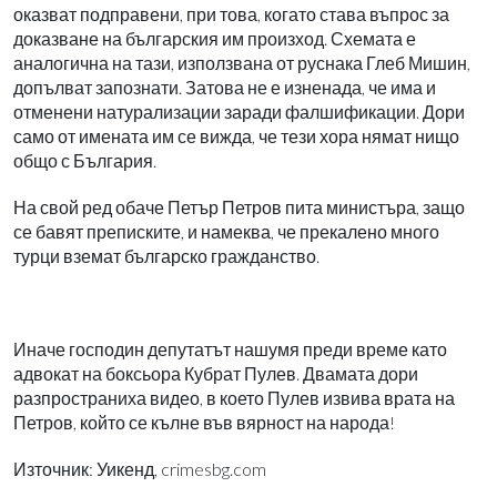
оказват подправени, при това, когато става въпрос за
доказване на българския им произход. Схемата е
аналогична на тази, използвана от руснака Глеб Мишин,
допълват запознати. Затова не е изненада, че има и
отменени натурализации заради фалшификации. Дори
само от имената им се вижда, че тези хора нямат нищо
общо с България.
На свой ред обаче Петър Петров пита министъра, защо
се бавят преписките, и намеква, че прекалено много
турци вземат българско гражданство.
Иначе господин депутатът нашумя преди време като
адвокат на боксьора Кубрат Пулев. Двамата дори
разпространиха видео, в което Пулев извива врата на
Петров, който се кълне във вярност на народа!
Източник: Уикенд, crimesbg.com