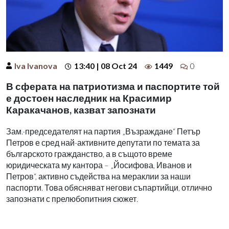
Iva Ivanova
13:40 | 08 Oct 24
1449
0
В сферата на патриотизма и паспортите той
е достоен наследник на Красимир
Каракачанов, казват запознати
Зам.-председателят на партия „Възраждане“ Петър
Петров е сред най-активните депутати по темата за
българското гражданство, а в същото време
юридическата му кантора – „Йосифова, Иванов и
Петров“, активно съдейства на мераклии за наши
паспорти. Това обясняват негови съпартийци, отлично
запознати с прелюбопитния сюжет.