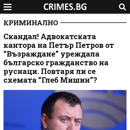
КРИМИНАЛНО
Скандал! Адвокатската
кантора на Петър Петров от
“Възраждане” уреждала
българско гражданство на
руснаци. Повтаря ли се
схемата “Глеб Мишин”?