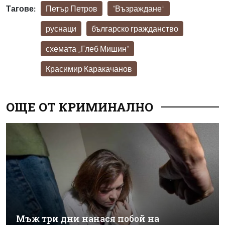
Тагове:
Петър Петров
“Възраждане”
руснаци
българско гражданство
схемата „Глеб Мишин“
Красимир Каракачанов
ОЩЕ ОТ КРИМИНАЛНО
Мъж три дни нанася побой на