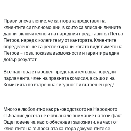
Прави впечатление, че кантората представя на
клиентите си пълномощни, в които са вписани личните
данни, включително и на народния представител Петър
Петров, наред с колегите му от кантората. Клиентите
определено ще са респектирани, когато видят името на
Петров – това показва възможности и гарантира един
добър резултат.
Все пак това е народен представител в два поредни
парламента, член на правната комисия, а също и на
Комисията по вътрешна сигурност и вътрешен ред!
Много е любопитно как ръководството на Народното
събрание досега не е обърнало внимание на този факт.
Още повече че, както обясняват запознати, на част от
клиентите на въпросната кантора документите се