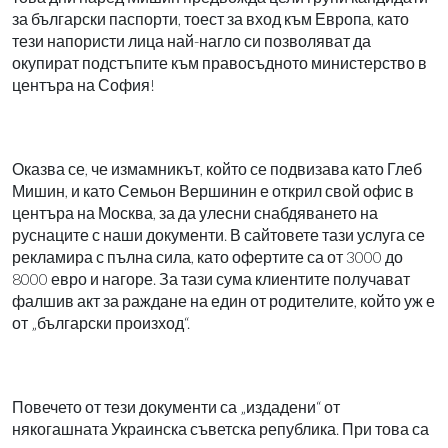
за български паспорти, тоест за вход към Европа, като
тези напористи лица най-нагло си позволяват да
окупират подстъпите към правосъдното министерство в
центъра на София!
Оказва се, че измамникът, който се подвизава като Глеб
Мишин, и като Семьон Вершинин е открил свой офис в
центъра на Москва, за да улесни снабдяването на
руснаците с наши документи. В сайтовете тази услуга се
рекламира с пълна сила, като офертите са от 3000 до
8000 евро и нагоре. За тази сума клиентите получават
фалшив акт за раждане на един от родителите, който уж е
от „български произход“.
Повечето от тези документи са „издадени“ от
някогашната Украинска съветска република. При това са