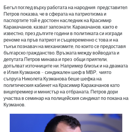
Бегъл поглед върху работата на народния представител
Петров показва, че в сферата на патриотизма и
паспортите той е достоен наследник на Красимир
Каракачанов, казват запознати. Каракачанов, както е
известно, през дългите години в политиката си изгради
реноме на пръв патриот и същевременно с това и на
тънък познавач на механизмите, по които се предоставя
българско гражданство. Връзката между войводата и
депутата Петров минава и през общи приятели,
допълват източниците ни. Например близък и на двамата
е Илия Кузманов – синдикален шеф в МВР, чиято
съпруга Николета Кузманова беше шефка на
политическия кабинет на Красимир Каракачанов като
вицепремиер и министър на отбраната. Петров дори
участва в семинар на полицейския синдикат по покана на
Кузманов.