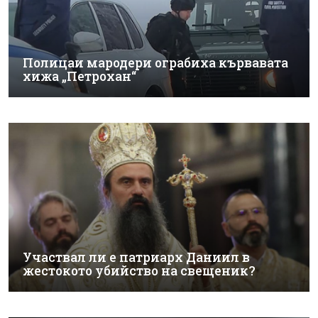
Полицаи мародери ограбиха кървавата
хижа „Петрохан“
Участвал ли е патриарх Даниил в
жестокото убийство на свещеник?