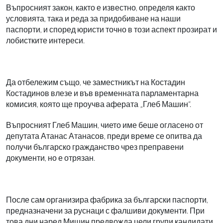
Въпросният закон, както е известно, определя както
условията, така и реда за придобиване на наши
паспорти, и според юристи точно в този аспект прозират и
лобистките интереси.
Да отбележим също, че заместникът на Костадин
Костадинов влезе и във временната парламентарна
комисия, която ще проучва аферата „Глеб Машин“.
Въпросният Глеб Машин, чието име беше огласено от
депутата Атанас Атанасов, преди време се опитва да
получи българско гражданство чрез преправени
документи, но е отрязан.
После сам организира фабрика за български паспорти,
предназначени за руснаци с фалшиви документи. При
това дни наред Мишин предвожда цели групи кандидати