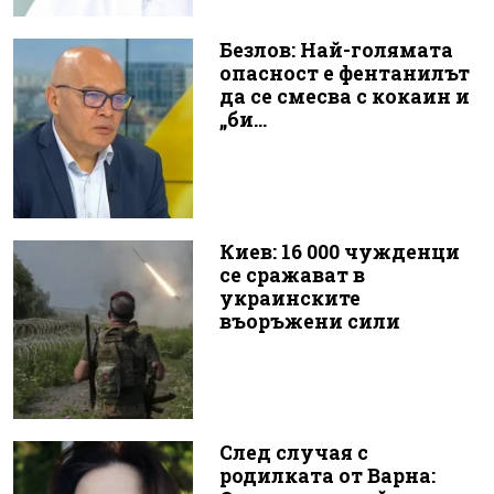
Безлов: Най-голямата
опасност е фентанилът
да се смесва с кокаин и
„би...
Киев: 16 000 чужденци
се сражават в
украинските
въоръжени сили
След случая с
родилката от Варна: