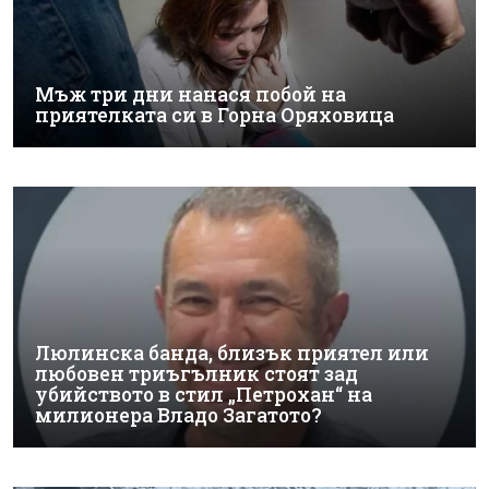
Мъж три дни нанася побой на
приятелката си в Горна Оряховица
Люлинска банда, близък приятел или
любовен триъгълник стоят зад
убийството в стил „Петрохан“ на
милионера Владо Загатото?