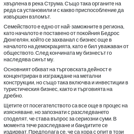
хвърлена в река Струма. Също така органите на
реда са установили и с какво приспособление да
извършен взломът.
Семейството е едно от най-заможните в региона,
като началото е поставено от покойния Бедрос
Дюнгелян, който се захванал с бизнес още в
началото на демокрацията, като е бил уважаван от
обществото. След кончината му бизнесът го
наследява синът му.
Основният обхват на търговската дейност е
концентриран в изграждане на метални
конструкции, но също така включва и инвестиции в
туристическия бизнес, както и търговията на
дребно.
Щетите от посегателството са все още в процес на
изясняване, но запознати с разследването
споделят, че става въпрос за сериозни суми. В
момента тече разследване и бандитите се
издирват. Предполага се, че са хора с опит в този