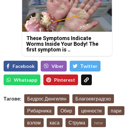
These Symptoms Indicate
Worms Inside Your Body! The
first symptom is ..
Facebook
Viber
Тwitter
Whatsapp
Pinterest
Тагове:
Бедрос Дюнгелян
Благоевградско
Рибарника
Обир
ценности
пари
взлом
каса
Струма
new