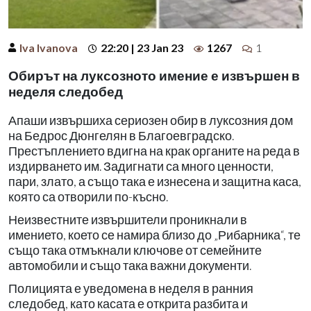
Iva Ivanova
22:20 | 23 Jan 23
1267
1
Обирът на луксозното имение е извършен в
неделя следобед
Апаши извършиха сериозен обир в луксозния дом
на Бедрос Дюнгелян в Благоевградско.
Престъплението вдигна на крак органите на реда в
издирването им. Задигнати са много ценности,
пари, злато, а също така е изнесена и защитна каса,
която са отворили по-късно.
Неизвестните извършители проникнали в
имението, което се намира близо до „Рибарника“, те
също така отмъкнали ключове от семейните
автомобили и също така важни документи.
Полицията е уведомена в неделя в ранния
следобед, като касата е открита разбита и