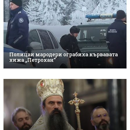
Полицаи мародери ограбиха кървавата
хижа „Петрохан“