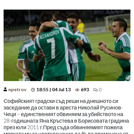
npetrov
18:55 | 04 Jul 13
693
0
Софийският градски съд реши на днешното си
заседание да остави в ареста Николай Русинов-
Чеци – единственият обвиняем за убийството на
28-годишната Яна Кръстева в Борисовата градина
през юли 2011 г.Пред съда обвиняемият пожела
мярката му за неотклонение да бъде променена от