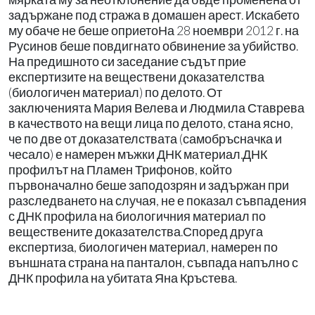
задържане под стража в домашен арест. Искабето
му обаче не беше оприетоНа 28 ноември 2012 г. на
Русинов беше повдигнато обвинение за убийство.
На предишното си заседание съдът прие
експертизите на веществени доказателства
(биологичен материал) по делото. От
заключенията Мария Велева и Людмила Ставрева
в качеството на вещи лица по делото, стана ясно,
че по две от доказателствата (самобръсначка и
чесало) е намерен мъжки ДНК материал.ДНК
профилът на Пламен Трифонов, който
първоначално беше заподозрян и задържан при
разследването на случая, не е показал съвпадения
с ДНК профила на биологичния материал по
веществените доказателства.Според друга
експертиза, биологичен материал, намерен по
външната страна на панталон, съвпада напълно с
ДНК профила на убитата Яна Кръстева.