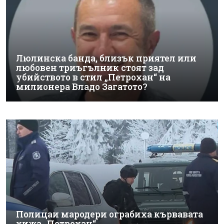
Люлинска банда, близък приятел или
любовен триъгълник стоят зад
убийството в стил „Петрохан“ на
милионера Владо Загатото?
Полицаи мародери ограбиха кървавата
хижа „Петрохан“