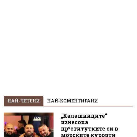
НАЙ-ЧЕТЕНИ
НАЙ-КОМЕНТИРАНИ
„Калашниците“
изнесоха
пр*ститутките си в
морските курорти