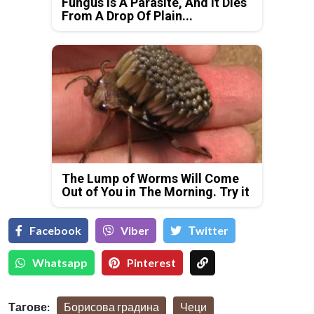
Fungus Is A Parasite, And It Dies
From A Drop Of Plain...
The Lump of Worms Will Come
Out of You in The Morning. Try it
Facebook
Viber
Тwitter
Whatsapp
Pinterest
Тагове:
Борисова градина
Чеци