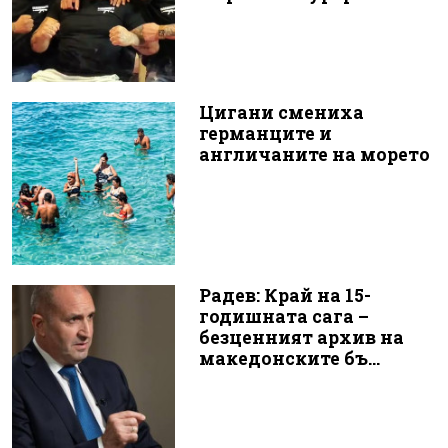
Цигани смениха
германците и
англичаните на морето
Радев: Край на 15-
годишната сага –
безценният архив на
македонските бъ...