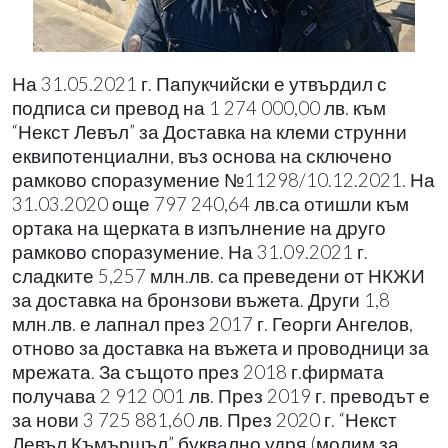
На 31.05.2021 г. Папукчийски е утвърдил с
подписа си превод на 1 274 000,00 лв. към
“Некст Левъл” за Доставка на клеми струнни
еквипотенциални, въз основа на сключено
рамково споразумение №11298/10.12.2021. На
31.03.2020 още 797 240,64 лв.са отишли към
ортака на щерката в изпълнение на друго
рамково споразумение. На 31.09.2021 г.
сладките 5,257 млн.лв. са преведени от НКЖИ
за доставка на бронзови въжета. Други 1,8
млн.лв. е лапнал през 2017 г. Георги Ангелов,
отново за доставка на въжета и проводници за
мрежата. За същото през 2018 г.фирмата
получава 2 912 001 лв. През 2019 г. преводът е
за нови 3 725 881,60 лв. През 2020 г. “Некст
Левъл Къмършъл” буквално удря (молим за