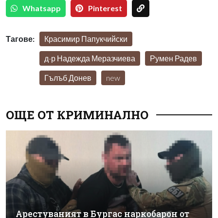
Whatsapp
Pinterest
Тагове:
Красимир Папукчийски
д-р Надежда Меразчиева
Румен Радев
Гълъб Донев
new
ОЩЕ ОТ КРИМИНАЛНО
Арестуваният в Бургас наркобарон от