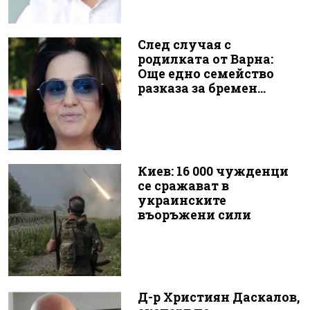
След случая с
родилката от Варна:
Още едно семейство
разказа за бремен...
Киев: 16 000 чужденци
се сражават в
украинските
въоръжени сили
Д-р Християн Даскалов,