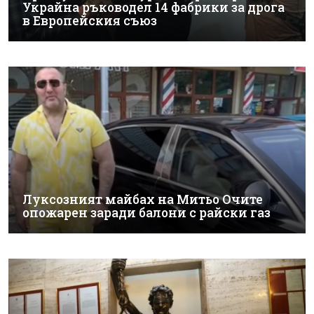
Украйна ръководел 14 фабрики за дрога
в Европейския съюз
Луксозният майбах на Митьо Очите
опожарен заради балони с райски газ