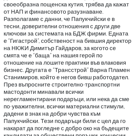
своеобразна пощенска кутия, трябва да кажат
от НАП и финансовото разузнаване.
Разполагаме с данни, че Папукчийски е в
тесни, доверителни отношения с други две
ключови за системата на БДЖ фирми. Едната
е “Гигастрой”, собственост на бившия директор
на НКЖИ Димитър Гайдаров, за когото се
смята че е “баща” на нашия герой по
отношение на лошите практики във влаковия
бизнес. Другата е “Трансстрой” Варна Пламен
Станимиров, който е негов бивш работодател.
През въпросните строително-транспортни
мастодонти минавали всички
нерегламентирани подаръци, или нека да сме
по-уважителни, всички материални стимули,
дадени в знак на добри чувства към
Папукчийски. Тези подаръци били с цел да го
накарат да погледне с добро око на бъдещите
кандидати за обществени поръчки, концесии,