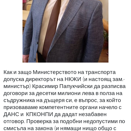
Как и защо Министерството на транспорта
допуска директорът на НКЖИ (и настоящ зам.-
министър) Красимир Папукчийски да разписва
договори за десетки милиони лева в полза на
съдружника на дъщеря си, е въпрос, за който
призоваваме компетентните органи начело с
ДАНС и КПКОНПИ да дадат незабавен
отговор. Проверка за подобни недопустими по
смисъла на закона (и нямащи нищо общо с