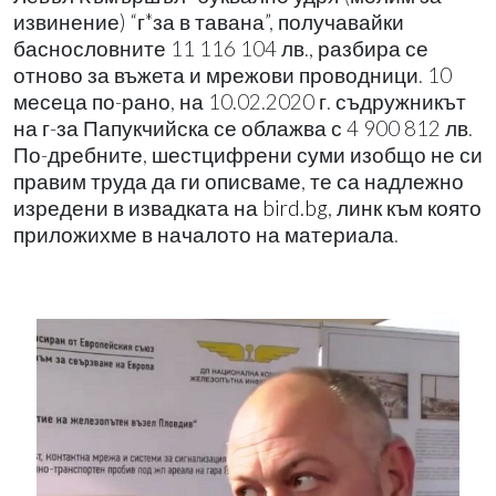
извинение) “г*за в тавана”, получавайки
баснословните 11 116 104 лв., разбира се
отново за въжета и мрежови проводници. 10
месеца по-рано, на 10.02.2020 г. съдружникът
на г-за Папукчийска се облажва с 4 900 812 лв.
По-дребните, шестцифрени суми изобщо не си
правим труда да ги описваме, те са надлежно
изредени в извадката на
bird.bg
, линк към която
приложихме в началото на материала.