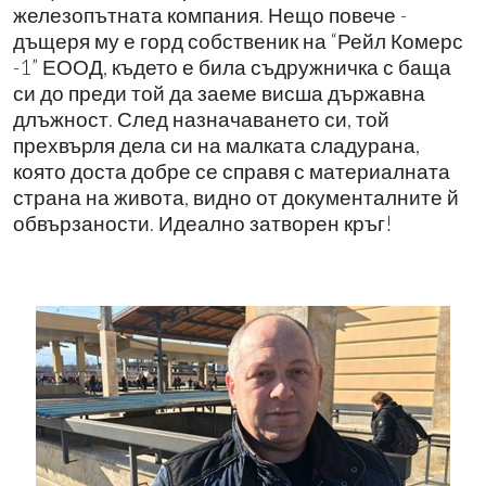
железопътната компания. Нещо повече -
дъщеря му е горд собственик на “Рейл Комерс
-1” ЕООД, където е била съдружничка с баща
си до преди той да заеме висша държавна
длъжност. След назначаването си, той
прехвърля дела си на малката сладурана,
която доста добре се справя с материалната
страна на живота, видно от документалните й
обвързаности. Идеално затворен кръг!