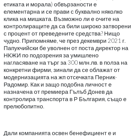
етиката и морала) обвързаности е
елементарна и се прави с буквално няколко
клика на мишката. Възможно ли е очите на
контролиращите да са били широко затворени
с процент от преведените средства? Нищо
чудно. Припомняме, че през декември 2021 г.
Папукчийски бе уволнен от поста директор на
НКЖИ по подозрения за умишлено
нагласяване на търг за 300 млн.лв. в полза на
конкретни фирми, зинали да се облажат от
модернизацията на жп отсечката Перник-
Радомир. Как и защо подобна личност е
назначена от премиера Гълъб Донев да
контролира транспорта в Р България, също е
прелюбопитно.
Дали компанията освен бенефициент е и