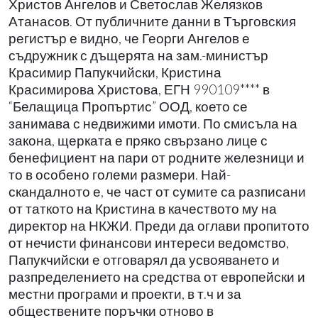
Христов Ангелов и Светослав Желязков
Атанасов. От публичните данни в Търговския
регистър е видно, че Георги Ангелов е
съдружник с дъщерята на зам.-министър
Красимир Папукчийски, Кристина
Красимирова Христова, ЕГН 990109**** в
“Белащица Пропъртис” ООД, което се
занимава с недвижими имоти. По смисъла на
закона, щерката е пряко свързано лице с
бенефициент на пари от родните железници и
то в особено големи размери. Най-
скандалното е, че част от сумите са разписани
от таткото на Кристина в качеството му на
директор на НКЖИ. Преди да оглави пропитото
от нечисти финансови интереси ведомство,
Папукчийски е отговарял да усвояването и
разпределението на средства от европейски и
местни програми и проекти, в т.ч и за
обществените поръчки отново в