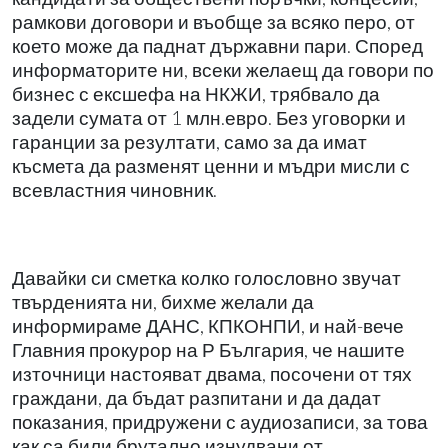
рамкови договори и въобще за всяко перо, от
което може да паднат държавни пари. Според
информаторите ни, всеки желаещ да говори по
бизнес с ексшефа на НКЖИ, трябвало да
задели сумата от 1 млн.евро. Без уговорки и
гаранции за резултати, само за да имат
късмета да разменят ценни и мъдри мисли с
всевластния чиновник.
Давайки си сметка колко голословно звучат
твърденията ни, бихме желали да
информираме ДАНС, КПКОНПИ, и най-вече
Главния прокурор на Р България, че нашите
източници настояват двама, посочени от тях
граждани, да бъдат разпитани и да дадат
показания, придружени с аудиозаписи, за това
как са били брутално изнудвани от