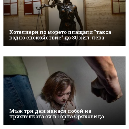
Хотелиери по морето плащали "такса
водно спокойствие" до 30 хил. лева
Мъж три дни нанася побой на
приятелката си в Горна Оряховица