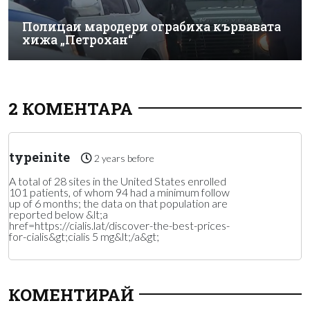
Полицаи мародери ограбиха кървавата
хижа „Петрохан“
2 КОМЕНТАРА
typeinite
2 years before
A total of 28 sites in the United States enrolled
101 patients, of whom 94 had a minimum follow
up of 6 months; the data on that population are
reported below &lt;a
href=https://cialis.lat/discover-the-best-prices-
for-cialis&gt;cialis 5 mg&lt;/a&gt;
КОМЕНТИРАЙ