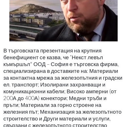
В търговската презентация на крупния
бенефициент се казва, че “Некст левъл
къмършъл" ООД – София е търговска фирма,
специализирана в доставките на: Материали
за контактна мрежа за железопътния и градски
ел. транспорт; Изолирани захранващи и
комуникационни кабели; Високо амперни (от
200А до 400А) конектори; Медни тръби и
пръти; Материали за горно строене на
железния път; Механизация за железопътното
строителство и Други материали и услуги,
свързани с железопътното строителство