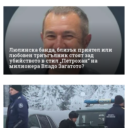
Люлинска банда, близък приятел или
любовен триъгълник стоят зад
убийството в стил „Петрохан“ на
милионера Владо Загатото?