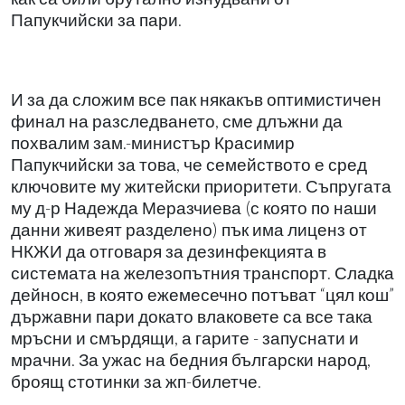
Папукчийски за пари.
И за да сложим все пак някакъв оптимистичен
финал на разследването, сме длъжни да
похвалим зам.-министър Красимир
Папукчийски за това, че семейството е сред
ключовите му житейски приоритети. Съпругата
му д-р Надежда Меразчиева (с която по наши
данни живеят разделено) пък има лиценз от
НКЖИ да отговаря за дезинфекцията в
системата на железопътния транспорт. Сладка
дейносн, в която ежемесечно потъват “цял кош”
държавни пари докато влаковете са все така
мръсни и смърдящи, а гарите - запуснати и
мрачни. За ужас на бедния български народ,
броящ стотинки за жп-билетче.