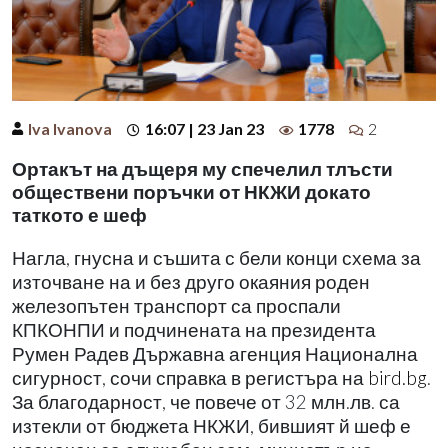
Iva Ivanova
16:07 | 23 Jan 23
1778
2
Ортакът на дъщеря му спечелил тлъсти
обществени поръчки от НКЖИ докато
таткото е шеф
Нагла, гнусна и съшита с бели конци схема за
източване на и без друго окаяния роден
железопътен транспорт са проспали
КПКОНПИ и подчинената на президента
Румен Радев Държавна агенция Национална
сигурност, сочи справка в регистъра на
bird.bg
.
За благодарност, че повече от 32 млн.лв. са
изтекли от бюджета НКЖИ, бившият й шеф е