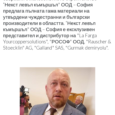
“Некст левъл къмършъл" ООД – София
предлага пълната гама материали на
утвърдени чуждестранни и български
производители в областта. “Некст левъл
къмършъл" ООД – София е ексклузивен
представител и дистрибутор на "La Farga
Yourcoppersolutions", "РОСОФ" ООД, "Rauscher &
Stoecklin" AG, "Galland" SAS, "Gurmak demiryolu".