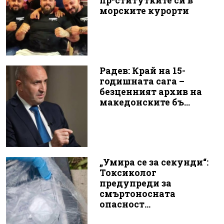
пр*ститутките си в
морските курорти
Радев: Край на 15-
годишната сага –
безценният архив на
македонските бъ...
„Умира се за секунди“:
Токсиколог
предупреди за
смъртоносната
опасност...