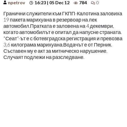
npetrov
16:23 | 05 Dec 12
784
0
Гранични служители към ГКПП-Калотина заловиха
19 пакета марихуана в резервоар на лек
автомобил.Пратката е заловена на 4 декември,
когато автомобилът е опитал да напусне страната.
"Сеат"-ът е с ботевградска регистрация и превозва
3,6 килограма марихуана.Водачът е от Перник.
Съставен му е акт за митническо нарушение.
Случаят подлежи на разследване.