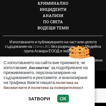
КРИМИНАЛНО
ИНЦИДЕНТИ
АНАЛИЗИ
ПО СВЕТА
ВОДЕЩИ ТЕМИ
Използването и публикуването на част или цялото
съдържание на Crimes.BG без разрешение на Медийна
група Асмара ЕООД е забранено.
© 2010 - 2026 | Crimes.BG. Всички права запазени.
С използването на сайта вие приемате, че
използваме „
" за подобряване на
бисквитки
преживяването, персонализиране на
РЕКЛАМА
съдържанието и рекламите, и анализиране
КОНТАКТИ
на трафика. Вижте нашата
политика за
и
.
бисквитките
политика за поверителност
ОБЩИ УСЛОВИЯ
ПОЛИТИКА ЗА ПОВЕРИТЕЛНОСТ
ЗАТВОРИ
OK
ПОЛИТИКА ЗА БИСКВИТКИТЕ