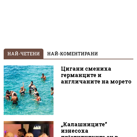
НАЙ-ЧЕТЕНИ
НАЙ-КОМЕНТИРАНИ
Цигани смениха
германците и
англичаните на морето
„Калашниците“
изнесоха