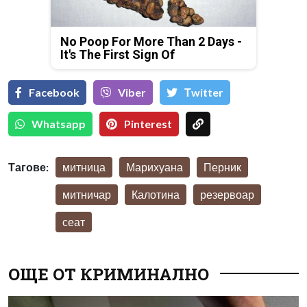
No Poop For More Than 2 Days -
It's The First Sign Of
Facebook
Viber
Тwitter
Whatsapp
Pinterest
Тагове:
митница
Марихуана
Перник
митничар
Калотина
резервоар
сеат
ОЩЕ ОТ КРИМИНАЛНО