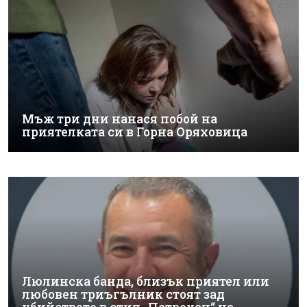
Мъж три дни нанася побой на
приятелката си в Горна Оряховица
Люлинска банда, близък приятел или
любовен триъгълник стоят зад