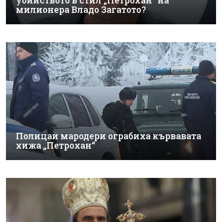
убийството в стил „Петрохан“ на
милионера Владо Загатото?
Полицаи мародери ограбиха кървавата
хижа „Петрохан“