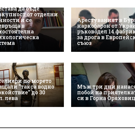
Пловдив: Групата
естава да бъде
вкупност от отделни
чности и се
Арестуваният в Бур
евръща в
наркобарон от Укра
мостоятелна
ръководел 14 фабри
ихологическа
за дрога в Европейс
стема
съюз
телиери по морето
ащали "такса водно
Мъж три дни нанас
окойствие" до 30
побой на приятелка
л. лева
си в Горна Оряхови