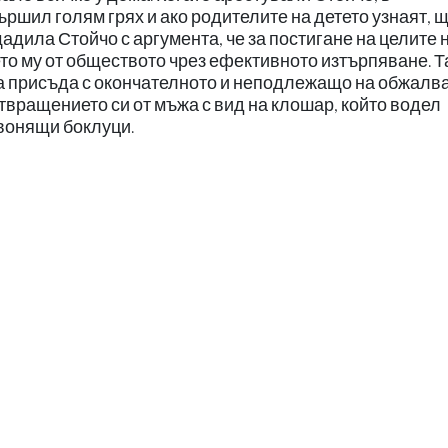
ършил голям грях и ако родителите на детето узнаят, щ
дила Стойчо с аргумента, че за постигане на целите 
то му от обществото чрез ефективното изтърпяване. Т
а присъда с окончателното и неподлежащо на обжалв
твращението си от мъжа с вид на клошар, който водел
 вонящи боклуци.