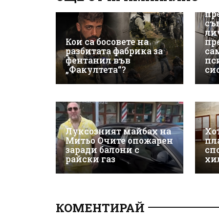
в 
пр
съ
ли
Кои са босовете на
пр
разбитата фабрика за
са
фентанил във
пс
„Факултета“?
си
Луксозният майбах на
Хо
Митьо Очите опожарен
пл
заради балони с
сп
райски газ
хи
КОМЕНТИРАЙ