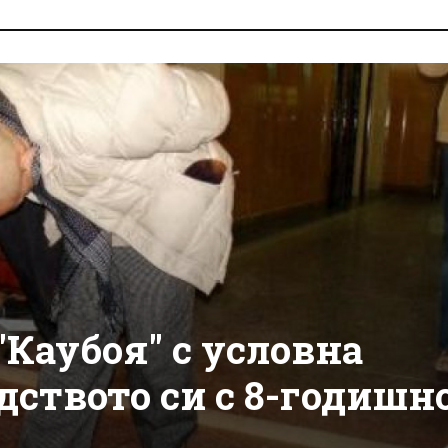
Каубоя" с условна
дството си с 8-годишн