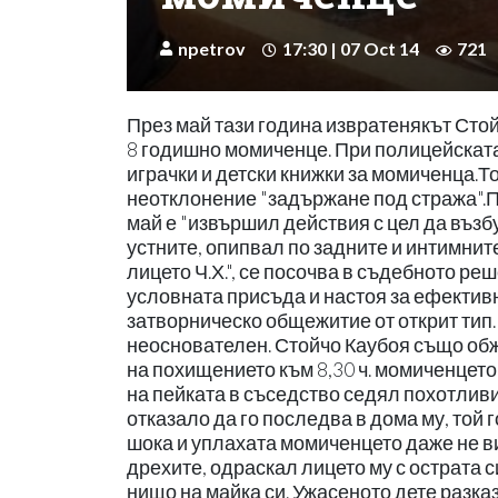
npetrov
17:30 | 07 Oct 14
721
През май тази година извратенякът Сто
8 годишно момиченце. При полицейската
играчки и детски книжки за момиченца.Т
неотклонение "задържане под стража".По
май е "извършил действия с цел да възб
устните, опипвал по задните и интимнит
лицето Ч.Х.", се посочва в съдебното р
условната присъда и настоя за ефективн
затворническо общежитие от открит тип.
неоснователен. Стойчо Каубоя също обжа
на похищението към 8,30 ч. момиченцето 
на пейката в съседство седял похотливи
отказало да го последва в дома му, той 
шока и уплахата момиченцето даже не в
дрехите, одраскал лицето му с острата с
нищо на майка си. Ужасеното дете разказ