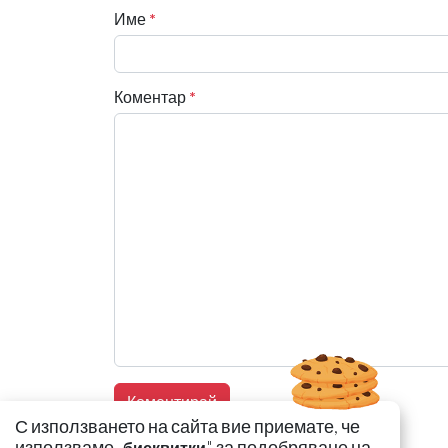
Име
*
Коментар
*
С използването на сайта вие приемате, че
използваме „
" за подобряване на
бисквитки