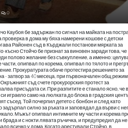
0
йчо Каубоя бе задържан по сигнал на майката на пост
 проверка в дома му бяха намерени кошове с детски
огава Районен съд в Кърджали постанови мярката за
-късно Стойчо бе признат за виновен заради това, че 
уди полово желание без съвкупление, а именно: целув
е части, опипвал по корема, опипвал по тялото и прег
ешение. Прокуратурата обаче протестира решението за
а - затвор за 40 месеца, при първоначален общ режим
 Окръжният съд счете прокурорския протест за
лва присъдата си. При разпитите е станало ясно, че 
си играело само на люлката до блока в градския центъ
ят съсед. Той почерпил детето с бонбон и след като
го задърпал силно за ръката и заповядал да върви с нег
икало. Мъжът опипвал интимните му части и корема пр
и брада и с нокти лявата ръчичка, и предупредил да не
ало всичко у дома. Когато арестували Стойчо, в