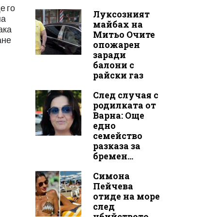
е го
Луксозният
на
майбах на
ака
Митьо Очите
ане
опожарен
заради
балони с
райски газ
След случая с
родилката от
Варна: Още
едно
семейство
разказа за
бремен...
Симона
Пейчева
отиде на море
след
убийството