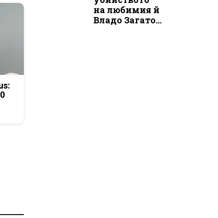
на любимия й
Владо Загато...
us:
50