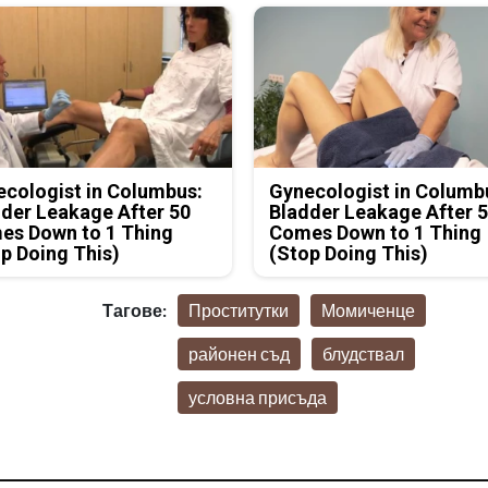
cologist in Columbus:
Gynecologist in Columb
der Leakage After 50
Bladder Leakage After 
es Down to 1 Thing
Comes Down to 1 Thing
p Doing This)
(Stop Doing This)
Тагове:
Проститутки
Момиченце
районен съд
блудствал
условна присъда
иминален психолог
 жестокото убийство