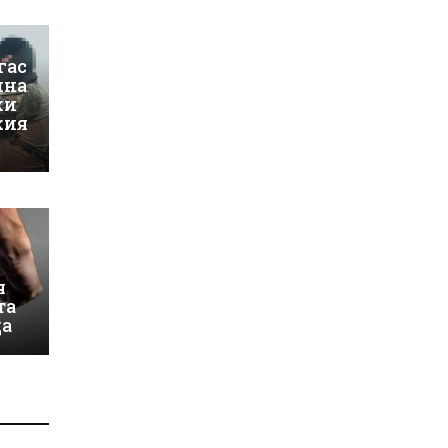
гас
йна
ки
кия
я
та
ца