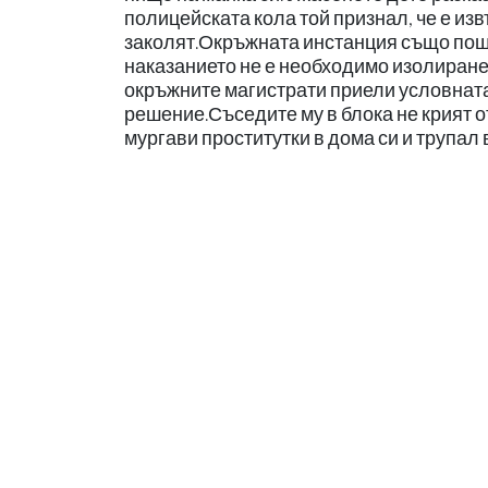
полицейската кола той признал, че е изв
заколят.Окръжната инстанция също поща
наказанието не е необходимо изолиране
окръжните магистрати приели условнат
решение.Съседите му в блока не крият о
мургави проститутки в дома си и трупал