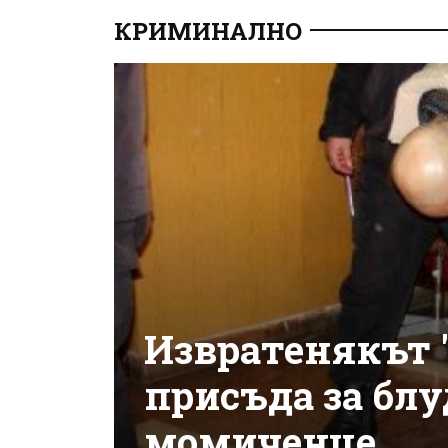
КРИМИНАЛНО
Извратенякът "
присъда за блу
момиченце