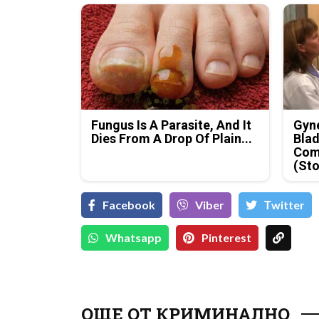
Fungus Is A Parasite, And It
Gyne
Dies From A Drop Of Plain...
Blad
Com
(Sto
Facebook
Viber
Тwitter
Whatsapp
Pinterest
Кр
ОЩЕ ОТ КРИМИНАЛНО
за