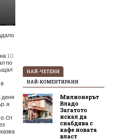
радало
на 10
ал по
ръщал
НАЙ-ЧЕТЕНИ
НАЙ-КОМЕНТИРАНИ
 в
Милионерът
в деня
Владо
р, а
Загатото
искал да
о. От
снабдява с
ез
кафе новата
 казва
власт