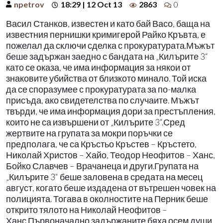
npetrov
18:29 | 12 Oct 13
2863
0
Васил Станков, известен и като бай Васо, баща на
известния пернишки кримигерой Райко Кръвта, е
пожелал да сключи сделка с прокуратурата.Мъжът
беше задържан заедно с бандата на „Килърите 3“
като се оказа, че има информация за някои от
знаковите убийства от близкото минало. Той иска
да се споразумее с прокуратурата за по-малка
присъда, ако свидетелства по случаите. Мъжът
твърди, че има информация дори за престъпления,
които не са извършени от „Килърите 3“.Сред
жертвите на групата за мокри поръчки се
предполага, че са Кръстьо Кръстев – Кръстето,
Николай Христов – Хайо, Теодор Неофитов – Ханс,
Бойко Славчев – Врачанеца и други.Групата на
„Килърите 3“ беше заловена в средата на месец
август, когато беше издадена от вътрешен човек на
полицията. Тогава в околностите на Перник беше
открито тялото на Николай Неофитов –
Ханс.Първоначално задържаните бяха осем души,