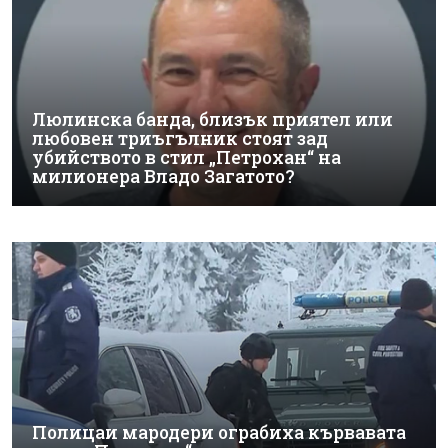
Люлинска банда, близък приятел или
любовен триъгълник стоят зад
убийството в стил „Петрохан“ на
милионера Владо Загатото?
Полицаи мародери ограбиха кървавата