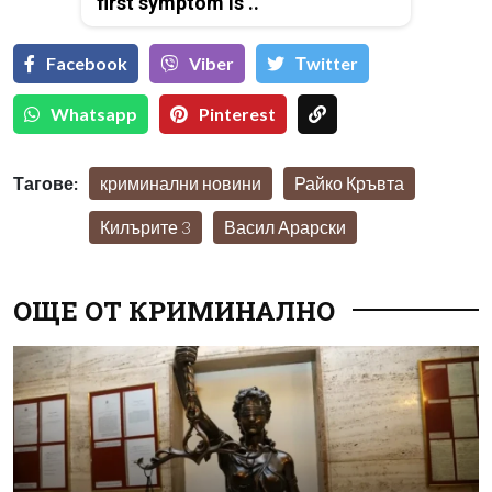
first symptom is ..
Facebook
Viber
Тwitter
Whatsapp
Pinterest
Тагове:
криминални новини
Райко Кръвта
Килърите 3
Васил Арарски
ОЩЕ ОТ КРИМИНАЛНО