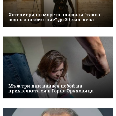
Хотелиери по морето плащали "такса
водно спокойствие" до 30 хил. лева
Мъж три дни нанася побой на
приятелката си в Горна Оряховица