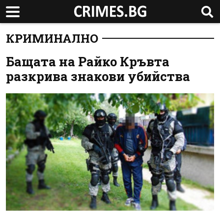
КРИМИНАЛНО
Бащата на Райко Кръвта
разкрива знакови убийства