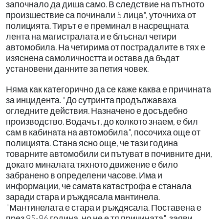
започнало да диша само. В следствие на пътното
произшествие са починали 5 лица", уточниха от
полицията. Тирът е е преминал в насрещната
лента на магистралата и е блъснал четири
автомобила. На четирима от пострадалите в тях е
изяснена самоличността и остава да бъдат
установени данните за петия човек.
Няма как категорично да се каже каква е причината
за инцидента. "До сутринта продължаваха
огледните действия. Назначено е досъдебно
производство. Водачът, до колкото знаем, е бил
сам в кабината на автомобила", посочиха още от
полицията. Стана ясно още, че тази година
товарните автомобили си пътуват в почивните дни,
докато миналата тяхното движение е било
забранено в определени часове. Има и
информации, че самата катастрофа е станала
заради стара и ръждясала мантинела.
"Мантинелата е стара и ръждясала. Поставена е
през 95-96 година, но не е тя причината", заяви