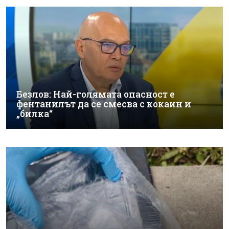
Безлов: Най-голямата опасност е
фентанилът да се смесва с кокаин и
„билка“