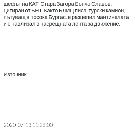
шефът на КАТ-Стара Загора Бончо Славов,
цитиран от БНТ. Както БЛИЦ писа, турски камион,
пътуващ в посока Бургас, е разцепил мантинелата
и е навлизал в насрещната лента за движение.
Източник:
2020-07-13 11:28:00