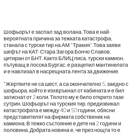
Шофьорът е заспал зад волана. Това е най-
вероятната причина за тежката катастрофа,
станала с турски тир на АМ "Тракия". Това заяви
шефът на КАТ-Стара Загора Бончо Славов,
цитиран от БНТ. Както БЛИЦ писа, турски камион,
пътуващ в посока Бургас, е разцепил мантинелата
и е навлизал в насрещната лента за движение.
"Жертвите не са шест, а са окончателно 5, заедно с
шофьора, който е изхвръкнал от кабината и е бил
затиснат от 2 коли. Тялото му е било открито тази
сутрин. Шофьорът на турския тир, предизвикал
катастрофата е между 40 и 50 години, обясни
представителят на фирмата собственик на
камиона. В тежко състояние е дете на 2 години и
половина. Добрата новина е, че през нощта то е