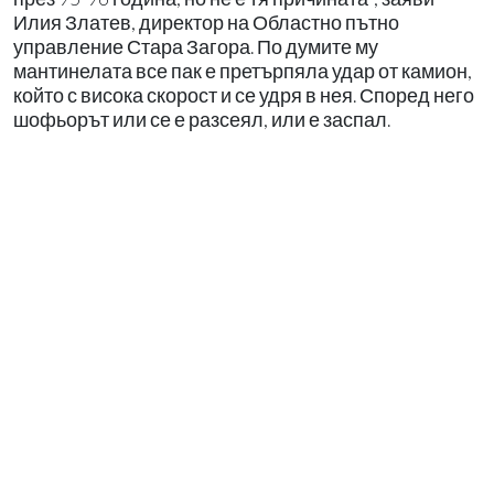
Илия Златев, директор на Областно пътно
управление Стара Загора. По думите му
мантинелата все пак е претърпяла удар от камион,
който с висока скорост и се удря в нея. Според него
шофьорът или се е разсеял, или е заспал.