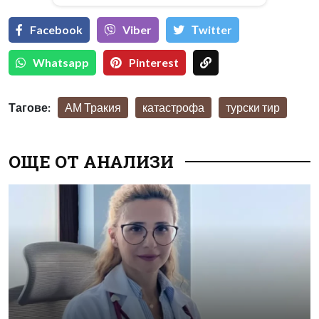
Facebook
Viber
Тwitter
Whatsapp
Pinterest
Тагове:
АМ Тракия
катастрофа
турски тир
ОЩЕ ОТ АНАЛИЗИ