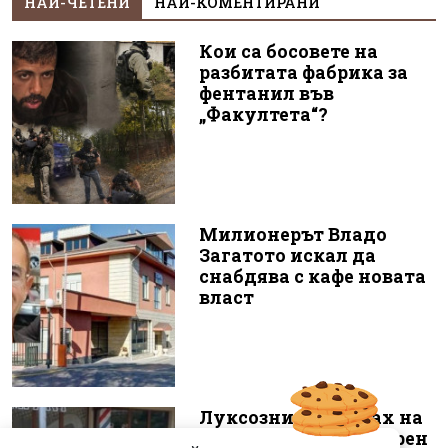
НАЙ-ЧЕТЕНИ
НАЙ-КОМЕНТИРАНИ
Кои са босовете на
разбитата фабрика за
фентанил във
„Факултета“?
Милионерът Владо
Загатото искал да
снабдява с кафе новата
власт
Луксозният майбах на
Митьо Очите опожарен