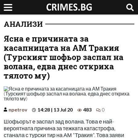
АНАЛИЗИ
Ясна е причината за
касапницата на АМ Тракия
(Турският шофьор заспал на
волана, едва днес откриха
тялото му)
npetrov
14:28 | 13 Jul 20
483
0
Шофьорът е заспал зад волана. Това е най-
вероятната причина за тежката катастрофа,
станала с турски тир на АМ "Тракия". Това заяви