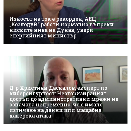
Износът на ток е рекорден, АЕЦ
„Козлодуй“ работи нормално въпреки
ниските нива на Дунав, увери
енергийният министър
Д-р Християн Даскалов, експерт по
киберсигурност: Неоторизираният
достъп до административни мрежи не
означава непременно, че е имало
изтичане на данни или мащабна
хакерска атака