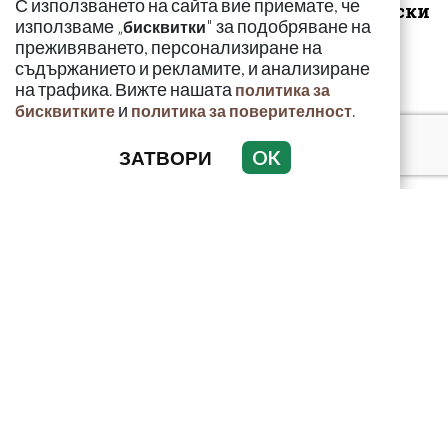
С използването на сайта вие приемате, че
заради балони с райски
използваме „
" за подобряване на
бисквитки
газ
преживяването, персонализиране на
съдържанието и рекламите, и анализиране
на трафика. Вижте нашата
политика за
и
.
бисквитките
политика за поверителност
Най-тежко
ЗАТВОРИ
OK
въоръжените
подводници в света са
покрити с мрежи срещу
дрон...