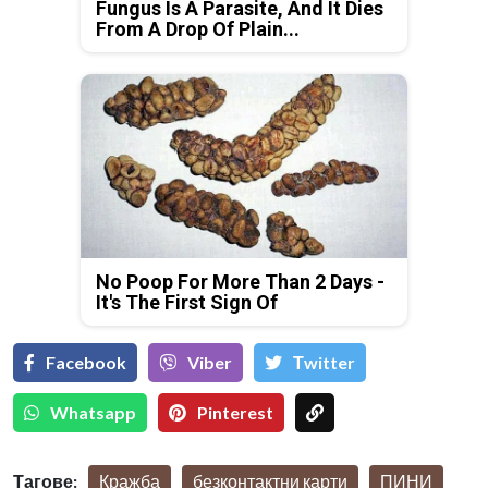
Fungus Is A Parasite, And It Dies
From A Drop Of Plain...
No Poop For More Than 2 Days -
It's The First Sign Of
Facebook
Viber
Тwitter
Whatsapp
Pinterest
Тагове:
Кражба
безконтактни карти
ПИНИ