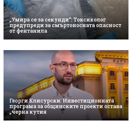
„Умира се за секунди“: Токсиколог
предупреди за смъртоносната опасност
от фентанила
Георги Клисурски: Инвестиционната
програма за общинските проекти остава
„черна кутия