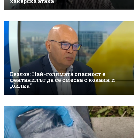
хакерска атака
Безлов: Най-голямата опасност е
фентанилът да се смесва с кокаин и
„билка“