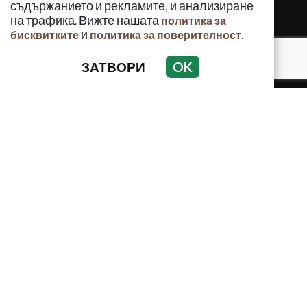
съдържанието и рекламите, и анализиране
на трафика. Вижте нашата
политика за
и
.
бисквитките
политика за поверителност
ЗАТВОРИ
OK
КРИМИНАЛНО
ИНЦИДЕНТИ
АНАЛИЗИ
ПО СВЕТА
ВОДЕЩИ ТЕМИ
Използването и публикуването на част или цялото
съдържание на Crimes.BG без разрешение на Медийна
група Асмара ЕООД е забранено.
© 2010 - 2026 | Crimes.BG. Всички права запазени.