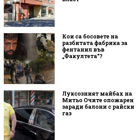
Кои са босовете на
разбитата фабрика за
фентанил във
„Факултета“?
Луксозният майбах на
Митьо Очите опожарен
заради балони с райски
газ