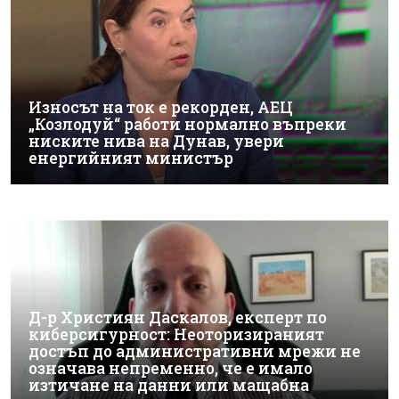
Износът на ток е рекорден, АЕЦ
„Козлодуй“ работи нормално въпреки
ниските нива на Дунав, увери
енергийният министър
Д-р Християн Даскалов, експерт по
киберсигурност: Неоторизираният
достъп до административни мрежи не
означава непременно, че е имало
изтичане на данни или мащабна