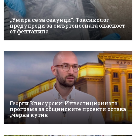
„Умира се за секунди“: Токсиколог
предупреди за смъртоносната опасност
от фентанила
Георги Клисурски: Инвестиционната
програма за общинските проекти остава
„черна кутия