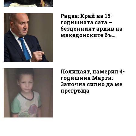
Радев: Край на 15-
годишната сага –
безценният архив на
македонските бъ...
Полицаят, намерил 4-
годишния Марти:
Започна силно да ме
прегръща