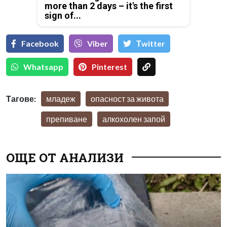
more than 2 days – it's the first
sign of...
Facebook
Viber
Тwitter
Whatsapp
Pinterest
Тагове:
младеж
опасност за живота
препиване
алкохолен запой
ОЩЕ ОТ АНАЛИЗИ