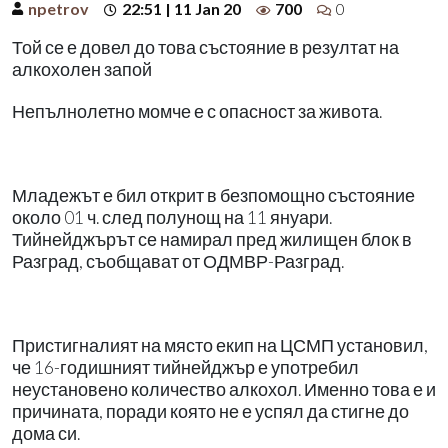
npetrov
22:51 | 11 Jan 20
700
0
Той се е довел до това състояние в резултат на
алкохолен запой
Непълнолетно момче е с опасност за живота.
Младежът е бил открит в безпомощно състояние
около 01 ч. след полунощ на 11 януари.
Тийнейджърът се намирал пред жилищен блок в
Разград, съобщават от ОДМВР-Разград.
Пристигналият на място екип на ЦСМП установил,
че 16-годишният тийнейджър е употребил
неустановено количество алкохол. Именно това е и
причината, поради която не е успял да стигне до
дома си.