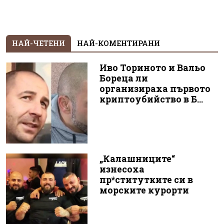
НАЙ-ЧЕТЕНИ
НАЙ-КОМЕНТИРАНИ
Иво Ториното и Вальо
Бореца ли
организираха първото
криптоубийство в Б...
„Калашниците“
изнесоха
пр*ститутките си в
морските курорти