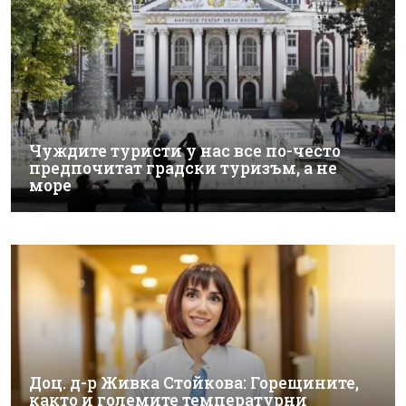
Чуждите туристи у нас все по-често
предпочитат градски туризъм, а не
море
Доц. д-р Живка Стойкова: Горещините,
както и големите температурни