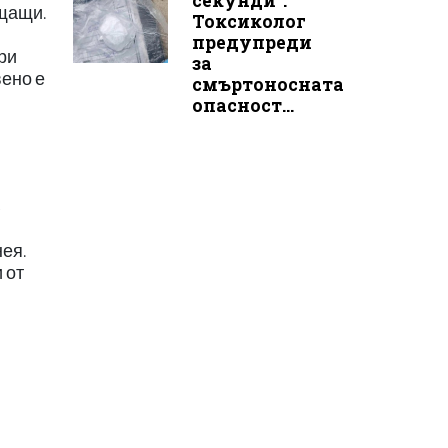
секунди“:
ъщащи.
Токсиколог
предупреди
ри
за
вено е
смъртоносната
опасност...
В
нея.
 от