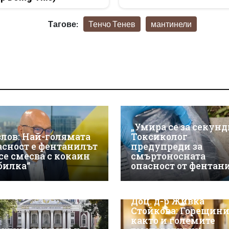
Тагове:
Тенчо Тенев
мантинели
„Умира се за секунд
злов: Най-голямата
Токсиколог
асност е фентанилът
предупреди за
 се смесва с кокаин
смъртоносната
„билка“
опасност от фентан
Доц. д-р Живка
Стойкова: Горещини
както и големите