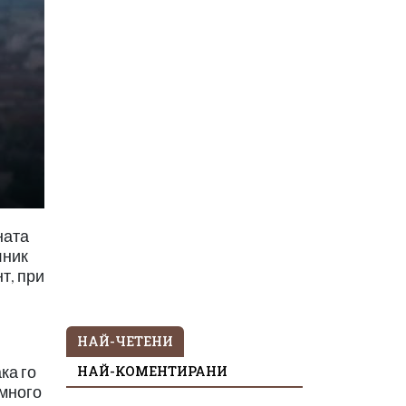
ната
лник
т, при
НАЙ-ЧЕТЕНИ
НАЙ-КОМЕНТИРАНИ
ка го
 много