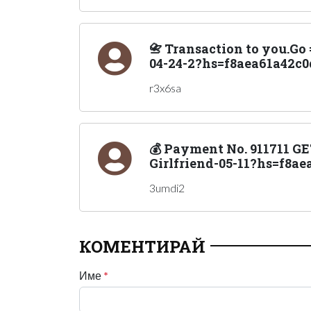
📇 Transaction to you.G
04-24-2?hs=f8aea61a42c0
r3x6sa
💰 Payment No. 911711 GE
Girlfriend-05-11?hs=f8a
3umdi2
КОМЕНТИРАЙ
Име
*