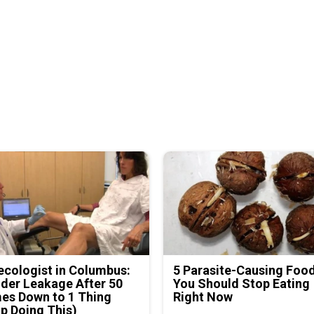
cologist in Columbus:
5 Parasite-Causing Foo
der Leakage After 50
You Should Stop Eating
es Down to 1 Thing
Right Now
p Doing This)