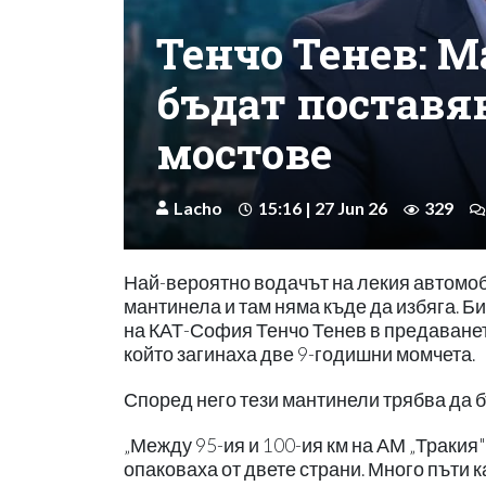
Тенчо Тенев: 
бъдат поставян
мостове
Lacho
15:16 | 27 Jun 26
329
Най-вероятно водачът на лекия автомоби
мантинела и там няма къде да избяга. Би
на КАТ-София Тенчо Тенев в предаването
който загинаха две 9-годишни момчета.
Според него тези мантинели трябва да б
„Между 95-ия и 100-ия км на АМ „Тракия"
опаковаха от двете страни. Много пъти 