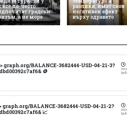
ждите туристи у
температурни
с все по-често
разлики, имат своя
едпочитат градски
негативен ефект
ризъм, а не море
върху здравето
-> graph.org/BALANCE-3682444-USD-04-21-3?
mo
dbd00392c7af6& 🪙
bef
 -> graph.org/BALANCE-3682444-USD-04-21-2?
mo
dbd00392c7af6& 📈
bef