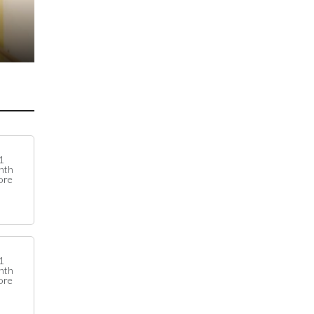
1
nth
ore
1
nth
ore