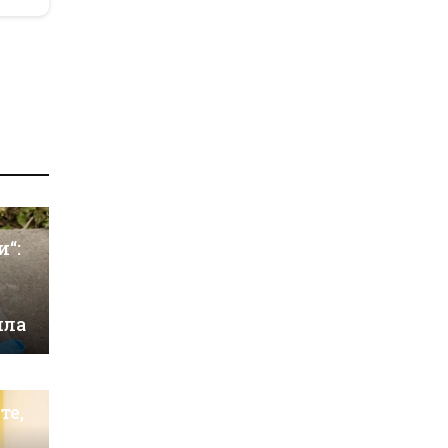
и“:
ила
те,