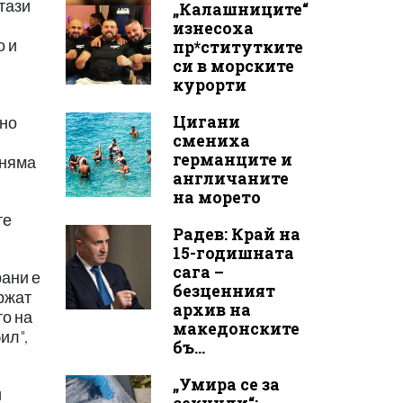
тази
„Калашниците“
изнесоха
о и
пр*ститутките
си в морските
курорти
Цигани
 но
смениха
германците и
 няма
англичаните
на морето
те
Радев: Край на
15-годишната
сага –
рани е
безценният
ържат
архив на
то на
македонските
ил",
бъ...
„Умира се за
и