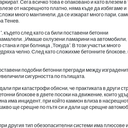
ркират. Сега всичко това е опаковано и като влезем в 
 влезе от насрещното платно, няма къде да избягаме и
сложи много мантинели, да се изкарат много пари, сам
а Тенев.
", където след като са били поставени бетонни
намалели. „Имаше охлузени ламарини на автомобили,
тана и при болница „Токуда". В този участък много
удряха челно. След като сложихме бетонните блокове,
поставени подобни бетонни прегради между изградени
увеличили сигурността по пътищата.
али при катастрофи обясни, че практиката в други ст
етонни блокове в двете посоки на движение, които уд
дина има инцидент, при който камион влиза в насрещно
 какво ще срещне по пътя си и дали ще срещне автомоб
 при другия тип обезопасителни системи има плюсове 