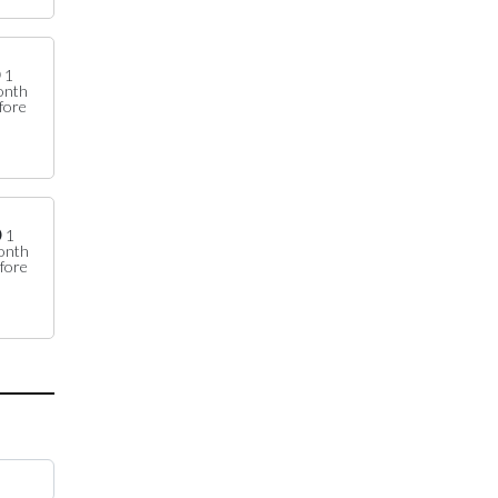
1
onth
fore
1
onth
fore