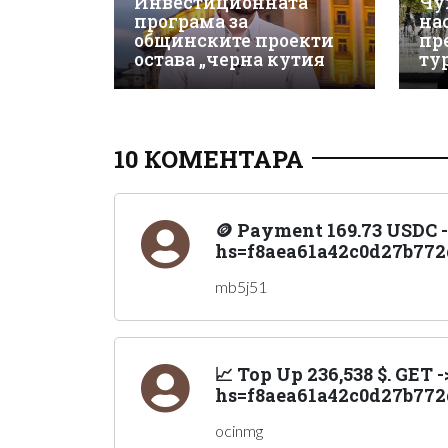
Инвестиционната
Чу
програма за
на
общинските проекти
пр
остава „черна кутия
ту
10 КОМЕНТАРА
🪙 Payment 169.73 USDC 
hs=f8aea61a42c0d27b772
mb5j51
📈 Top Up 236,538 $. GET
hs=f8aea61a42c0d27b772
ocinmg