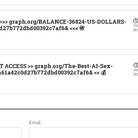
o =>> graph.org/BALANCE-36824-US-DOLLARS-
m
d27b772dbd00392c7af6& <<< 📇
be
T ACCESS >> graph.org/The-Best-AI-Sex-
m
ea61a42c0d27b772dbd00392c7af6& << 💰
be
Email