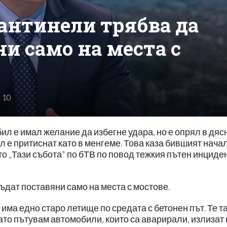
Мантинели трябва да
и само на места с
10
л е имал желание да избегне удара, но е опрял в дяс
л е притиснат като в менгеме. Това каза бившият нача
 „Тази събота" по бТВ по повод тежкия пътен инциден
ъдат поставяни само на места с мостове.
 има едно старо летище по средата с бетонен път. Те та
като пътувам автомобили, които са аварирали, излизат