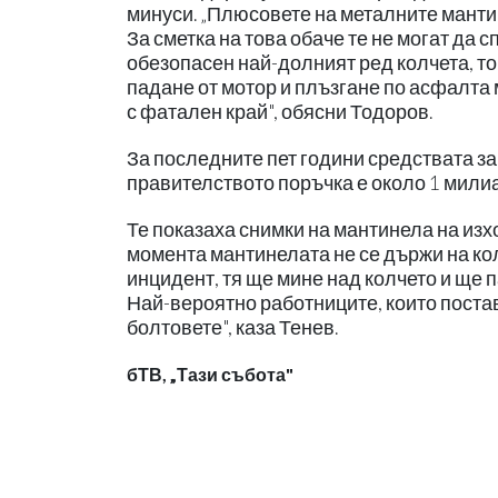
минуси. „Плюсовете на металните манти
За сметка на това обаче те не могат да с
обезопасен най-долният ред колчета, то
падане от мотор и плъзгане по асфалта м
с фатален край", обясни Тодоров.
За последните пет години средствата за
правителството поръчка е около 1 милиа
Те показаха снимки на мантинела на изхо
момента мантинелата не се държи на кол
инцидент, тя ще мине над колчето и ще 
Най-вероятно работниците, които постав
болтовете", каза Тенев.
бТВ, „Тази събота"