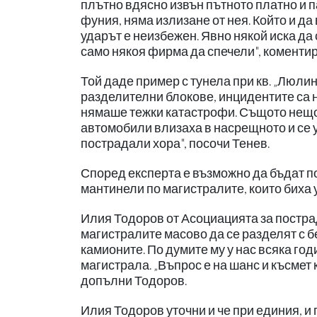
плътно вдясно извън пътното платно и па
фуния, няма излизане от нея. Който и да
ударът е неизбежен. Явно някой иска да 
само някоя фирма да спечели", коментир
Той даде пример с тунела при кв. „Люлин
разделителни блокове, инцидентите са 
нямаше тежки катастрофи. Същото нещо с
автомобили влизаха в насрещното и се 
пострадали хора", посочи Тенев.
Според експерта е възможно да бъдат 
мантинели по магистралите, които биха 
Илия Тодоров от Асоциацията за пострад
магистралите масово да се разделят с б
камионите. По думите му у нас всяка го
магистрала. „Въпрос е на шанс и късмет
допълни Тодоров.
Илия Тодоров уточни и че при единия, и