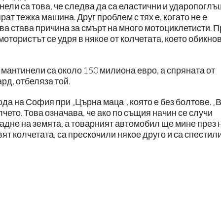
нели са това, че следва да са еластични и ударопогл
прат тежка машина. Друг проблем с тях е, когато не е
ва става причина за смърт на много мотоциклетисти. П
отористът се удря в някое от колчетата, което обикно
 мантинели са около 150 милиона евро, а спряната от
рд, отбеляза той.
да на София при „Църна маца", която е без болтове. „
чето. Това означава, че ако по същия начин се случи
падне на земята, а товарният автомобил ще мине през 
ят колчетата, са прескочили някое друго и са спестили