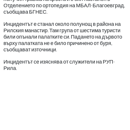
Отделението по ортопедия на МБАЛ-Благоевград,
съобщава БГНЕС.
Инцидентът е станал около полунощ в района на
Рилския манастир. Там група от шестима туристи
били опънали палатките си. Падането на дървото
върху палатката не е било причинено от буря,
съобщават източници.
Инцидентът се изяснява от служители на РУП-
Рила.