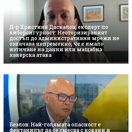
Д-р Християн Даскалов, експерт по
киберсигурност: Неоторизираният
достъп до административни мрежи не
означава непременно, че е имало
изтичане на данни или мащабна
хакерска атака
Безлов: Най-голямата опасност е
фентанилът да се смесва с кокаин и