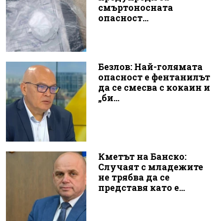
смъртоносната
опасност...
Безлов: Най-голямата
опасност е фентанилът
да се смесва с кокаин и
„би...
Кметът на Банско:
Случаят с младежите
не трябва да се
представя като е...