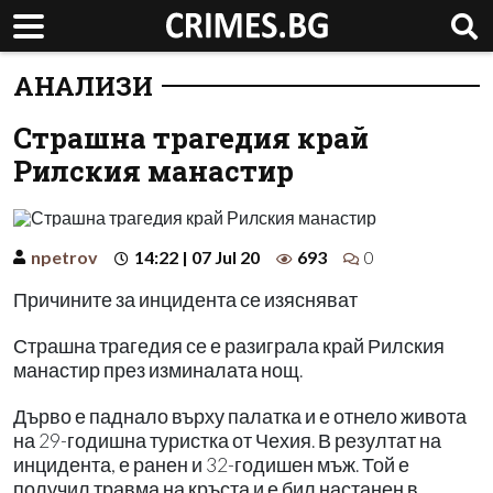
АНАЛИЗИ
Страшна трагедия край
Рилския манастир
npetrov
14:22 | 07 Jul 20
693
0
Причините за инцидента се изясняват
Страшна трагедия се е разиграла край Рилския
манастир през изминалата нощ.
Дърво е паднало върху палатка и е отнело живота
на 29-годишна туристка от Чехия. В резултат на
инцидента, е ранен и 32-годишен мъж. Той е
получил травма на кръста и е бил настанен в