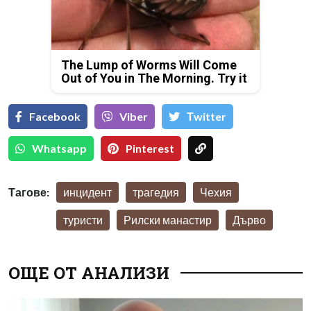
The Lump of Worms Will Come
Out of You in The Morning. Try it
Facebook
Viber
Тwitter
Whatsapp
Pinterest
Тагове:
инцидент
трагедия
Чехия
туристи
Рилски манастир
Дърво
ОЩЕ ОТ АНАЛИЗИ