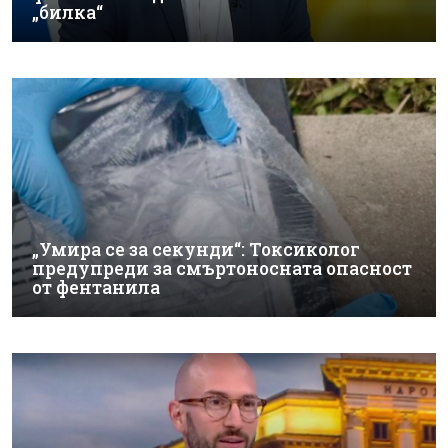
„билка“
„Умира се за секунди“: Токсиколог
предупреди за смъртоносната опасност
от фентанила