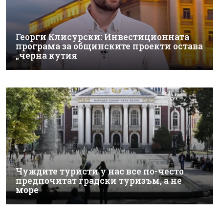
Георги Клисурски: Инвестиционната
програма за общинските проекти остава
„черна кутия
Чуждите туристи у нас все по-често
предпочитат градски туризъм, а не
море