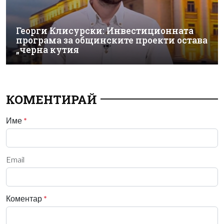
Георги Клисурски: Инвестиционната
програма за общинските проекти остава
„черна кутия
КОМЕНТИРАЙ
Име
*
Email
Коментар
*