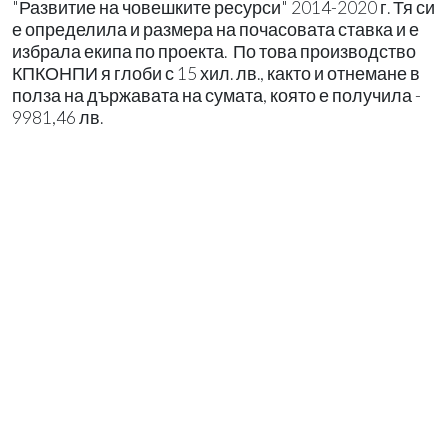
"Развитие на човешките ресурси" 2014-2020 г. Тя си
е определила и размера на почасовата ставка и е
избрала екипа по проекта. По това производство
КПКОНПИ я глоби с 15 хил. лв., както и отнемане в
полза на държавата на сумата, която е получила -
9981,46 лв.