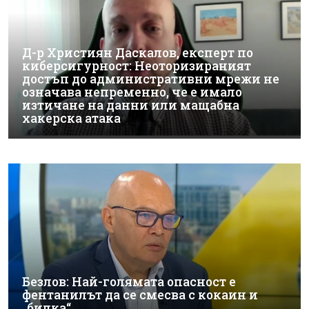
Д-р Християн Даскалов, експерт по
киберсигурност: Неоторизираният
достъп до административни мрежи не
означава непременно, че е имало
изтичане на данни или мащабна
хакерска атака
Безлов: Най-голямата опасност е
фентанилът да се смесва с кокаин и
„билка“