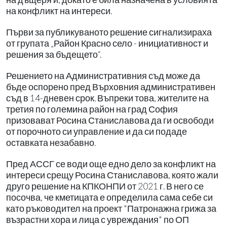
на конфликт на интереси.
Първи за публикуваното решение сигнализираха
от групата „Район Красно село - инициативност и
решения за бъдещето“.
Решението на Административния съд може да
бъде оспорено пред Върховния административен
съд в 14-дневен срок. Въпреки това, жителите на
третия по големина район на град София
призовават Росина Станиславова да ги освободи
от порочното си управление и да си подаде
оставката незабавно.
Пред АССГ се води още едно дело за конфликт на
интереси срещу Росина Станиславова, която жали
друго решение на КПКОНПИ от 2021 г. В него се
посочва, че кметицата е определила сама себе си
като ръководител на проект "Патронажна грижа за
възрастни хора и лица с увреждания" по ОП