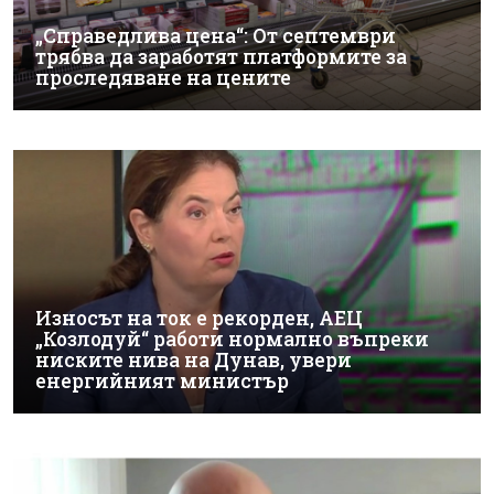
„Справедлива цена“: От септември
трябва да заработят платформите за
проследяване на цените
Износът на ток е рекорден, АЕЦ
„Козлодуй“ работи нормално въпреки
ниските нива на Дунав, увери
енергийният министър