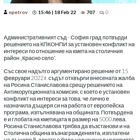
npetrov
15:46 | 18 Feb 22
707
0
Административният съд - София град потвърди
решението на КПКОНПИ за установен конфликт на
интереси по отношение на кмета на столичния
район „Красно село“.
Със свое надълго аргументирано решение от 15
февруари 2022 г. съдът отхвърли внесената жалба
на Росина Станиславова срещу решението на
Антикорупционната комисия, с което е установен
конфликт на интереси за това, че лично е
назначила дъщеря си на работа от европейска
програма, изпълнявана на общината. Потвърдена
е и глобата на кметицата в размер на 5000 лева.
Росина Станиславова трябва да възстанови и на
Столична община възнагражденията, изплатени
на дъщеря й, докато е била назначена в условията