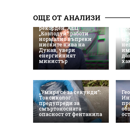
Д-
Да
ОЩЕ ОТ АНАЛИЗИ
ки
Износът на ток е
Не
рекорден, АЕЦ
до
„Козлодуй“ работи
ад
нормално въпреки
мр
ниските нива на
не
Дунав, увери
им
енергийният
да
министър
ха
„Умира се за секунди“:
Ге
Токсиколог
Ин
предупреди за
пр
смъртоносната
об
опасност от фентанила
ос