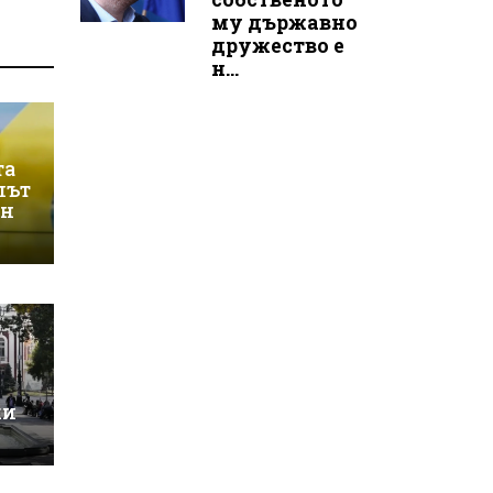
му държавно
дружество е
н...
та
лът
ин
ки