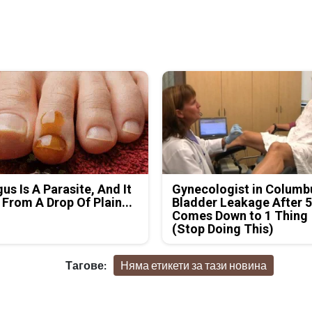
us Is A Parasite, And It
Gynecologist in Columb
 From A Drop Of Plain...
Bladder Leakage After 
Comes Down to 1 Thing
(Stop Doing This)
Тагове:
Няма етикети за тази новина