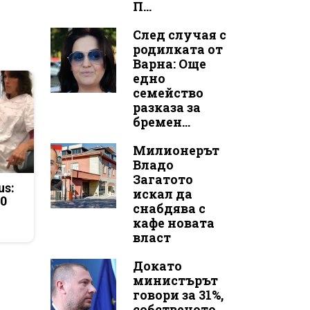
П...
След случая с
родилката от
Варна: Още
едно
семейство
разказа за
бремен...
Милионерът
Владо
Загатото
us:
искал да
50
снабдява с
кафе новата
власт
Докато
министърът
говори за 31%,
собственото