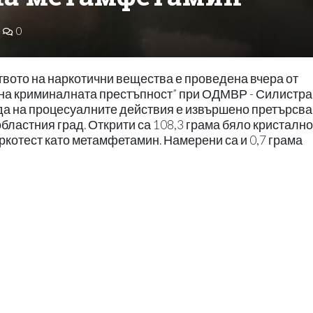
0
вото на наркотични вещества е проведена вчера от
 на криминалната престъпност” при ОДМВР - Силистра
да на процесуалните действия е извършено претърсва
ластния град. Открити са 108,3 грама бяло кристално
котест като метамфетамин. Намерени са и 0,7 грама