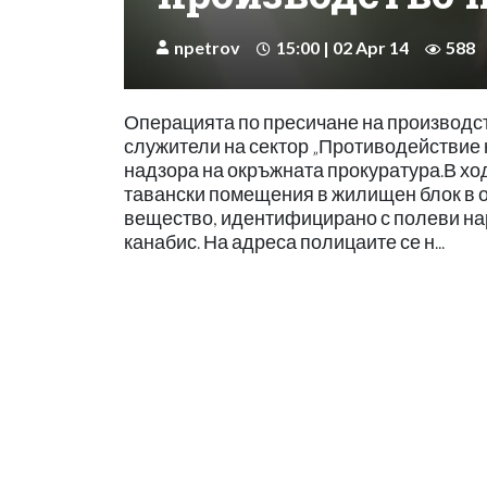
npetrov
15:00 | 02 Apr 14
588
Операцията по пресичане на производст
служители на сектор „Противодействие
надзора на окръжната прокуратура.В хо
тавански помещения в жилищен блок в об
вещество, идентифицирано с полеви нар
канабис. На адреса полицаите се н...