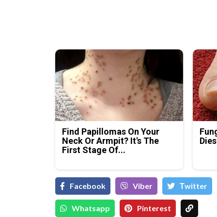
Find Papillomas On Your
Fung
Neck Or Armpit? It's The
Dies
First Stage Of...
Facebook
Viber
Тwitter
Whatsapp
Pinterest