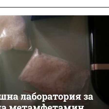
шна лаборатория за
на метамфетамин