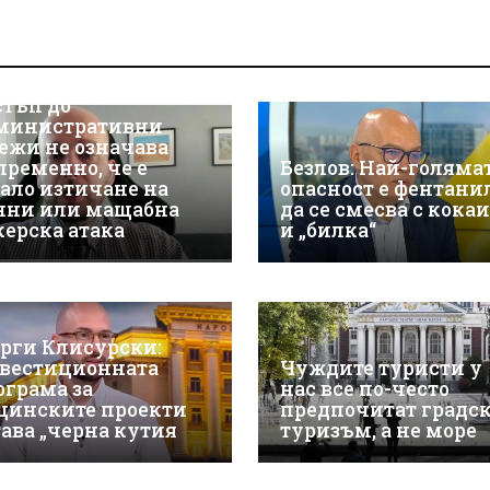
р Християн
скалов, експерт по
берсигурност:
оторизираният
стъп до
министративни
ежи не означава
пременно, че е
Безлов: Най-голяма
ало изтичане на
опасност е фентани
нни или мащабна
да се смесва с кока
керска атака
и „билка“
орги Клисурски:
вестиционната
Чуждите туристи у
ограма за
нас все по-често
щинските проекти
предпочитат градс
тава „черна кутия
туризъм, а не море