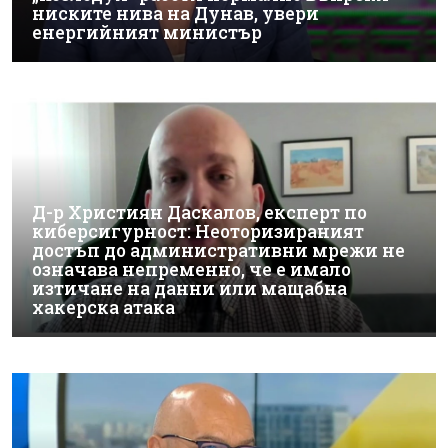
ниските нива на Дунав, увери
енергийният министър
Д-р Християн Даскалов, експерт по
киберсигурност: Неоторизираният
достъп до административни мрежи не
означава непременно, че е имало
изтичане на данни или мащабна
хакерска атака