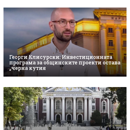
Георги Клисурски: Инвестиционната
програма за общинските проекти остава
„черна кутия