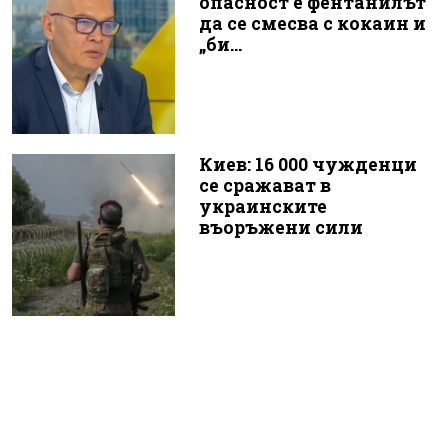
опасност е фентанилът
да се смесва с кокаин и
„би...
Киев: 16 000 чужденци
се сражават в
украинските
въоръжени сили