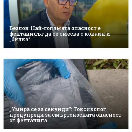
Безлов: Най-голямата опасност е
фентанилът да се смесва с кокаин и
„билка“
„Умира се за секунди“: Токсиколог
предупреди за смъртоносната опасност
от фентанила