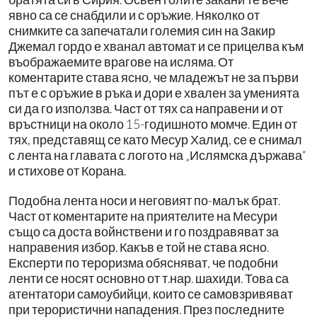
явно са се снабдили и с оръжие. Няколко от
снимките са запечатали големия син на Закир
Джемал гордо е хванал автомат и се прицелва към
въображаемите врагове на исляма. От
коментарите става ясно, че младежът не за първи
път е с оръжие в ръка и дори е хвален за уменията
си да го използва. Част от тях са направени и от
връстници на около 15-годишното момче. Един от
тях, представящ се като Месур Халид, се е снимал
с лента на главата с логото на „Ислямска държава“
и стихове от Корана.
Подобна лента носи и неговият по-малък брат.
Част от коментарите на приятелите на Месури
също са доста войнствени и го поздравяват за
направения избор. Какъв е той не става ясно.
Експерти по тероризма обясняват, че подобни
ленти се носят основно от т.нар. шахиди. Това са
атентатори самоубийци, които се самовзривяват
при терористични нападения. През последните