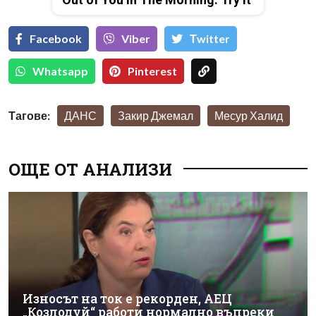
Facebook
Viber
Тwitter
Whatsapp
Pinterest
Тагове:
ДАНС
Закир Джемал
Месур Халид
ОЩЕ ОТ АНАЛИЗИ
Износът на ток е рекорден, АЕЦ
„Козлодуй“ работи нормално въпреки