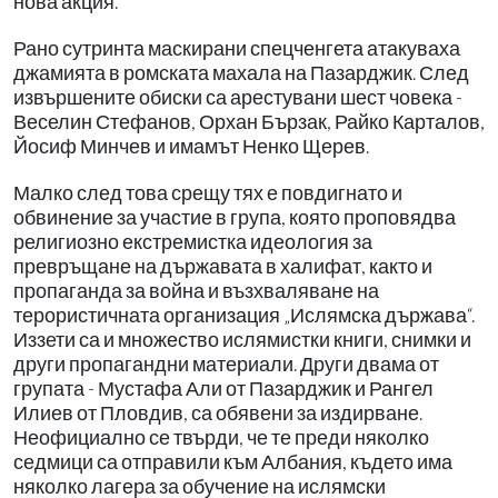
нова акция.
Рано сутринта маскирани спецченгета атакуваха
джамията в ромската махала на Пазарджик. След
извършените обиски са арестувани шест човека -
Веселин Стефанов, Орхан Бързак, Райко Карталов,
Йосиф Минчев и имамът Ненко Щерев.
Малко след това срещу тях е повдигнато и
обвинение за участие в група, която проповядва
религиозно екстремистка идеология за
превръщане на държавата в халифат, както и
пропаганда за война и възхваляване на
терористичната организация „Ислямска държава“.
Иззети са и множество ислямистки книги, снимки и
други пропагандни материали. Други двама от
групата - Мустафа Али от Пазарджик и Рангел
Илиев от Пловдив, са обявени за издирване.
Неофициално се твърди, че те преди няколко
седмици са отправили към Албания, където има
няколко лагера за обучение на ислямски