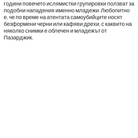
години повечето ислямистки групировки ползват за
подобни нападения именно младежи. Любопитно
е, че по време на атентата самоубийците носят
безформени черни или кафяви дрехи, с каквито на
няколко снимки е облечен и младежът от
Пазарджик.