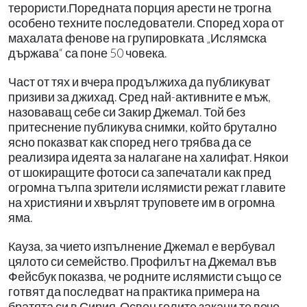
терористи.Поредната порция арести не трогна
особено техните последователи. Според хора от
махалата фенове на групировката „Ислямска
държава“ са поне 50 човека.
Част от тях и вчера продължиха да публикуват
призиви за джихад. Сред най-активните е мъж,
назоваващ себе си Закир Джемал. Той без
притеснение публикува снимки, който брутално
ясно показват как според него трябва да се
реализира идеята за налагане на халифат. Някои
от шокиращите фотоси са запечатали как пред
огромна тълпа зрители ислямисти режат главите
на християни и хвърлят труповете им в огромна
яма.
Кауза, за чието изпълнение Джемал е вербувал
цялото си семейство. Профилът на Джемал във
Фейсбук показва, че родните ислямисти също се
готвят да последват на практика примера на
братята си в Сирия. Освен голите закани те вече