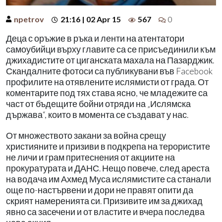
npetrov
21:16 | 02 Apr 15
567
0
Деца с оръжие в ръка и ленти на атентатори
самоубийци върху главите са се присъединили към
джихадистите от циганската махала на Пазарджик.
Скандалните фотоси са публикувани във Facebook
профилите на отявлените ислямисти от града. От
коментарите под тях става ясно, че младежите са
част от бъдещите бойни отряди на „Ислямска
държава“, които в момента се създават у нас.
От множеството закани за война срещу
християните и призиви в подкрепа на терористите
не личи и грам притеснения от акциите на
прокуратурата и ДАНС. Нещо повече, след ареста
на водача им Ахмед Муса ислямистите са станали
още по-настървени и дори не правят опити да
скрият намеренията си. Призивите им за джихад
явно са засечени и от властите и вчера последва