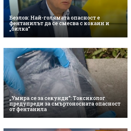
Безлов: Най-голямата опасност е
фентанилът да се смесва с кокаин и
„билка“
„Умира се за секунди“: Токсиколог
предупреди за смъртоносната опасност
от фентанила