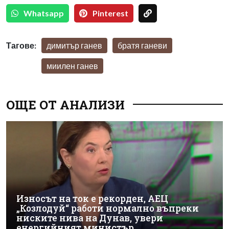
Whatsapp
Pinterest
Тагове:
димитър ганев
братя ганеви
миилен ганев
ОЩЕ ОТ АНАЛИЗИ
Износът на ток е рекорден, АЕЦ
„Козлодуй“ работи нормално въпреки
ниските нива на Дунав, увери
енергийният министър