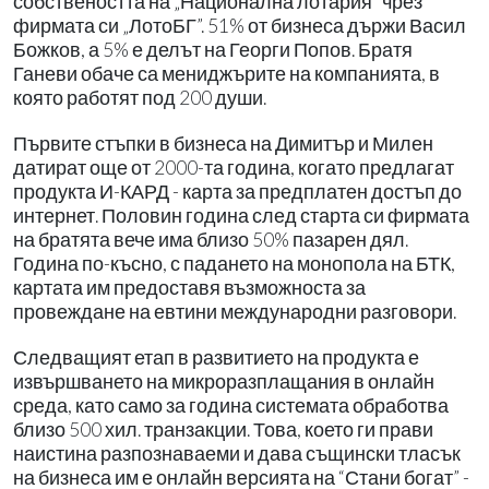
собствеността на „Национална лотария” чрез
фирмата си „ЛотоБГ”. 51% от бизнеса държи Васил
Божков, а 5% е делът на Георги Попов. Братя
Ганеви обаче са мениджърите на компанията, в
която работят под 200 души.
Първите стъпки в бизнеса на Димитър и Милен
датират още от 2000-та година, когато предлагат
продукта И-КАРД - карта за предплатен достъп до
интернет. Половин година след старта си фирмата
на братята вече има близо 50% пазарен дял.
Година по-късно, с падането на монопола на БТК,
картата им предоставя възможноста за
провеждане на евтини международни разговори.
Следващият етап в развитието на продукта е
извършването на микроразплащания в онлайн
среда, като само за година системата обработва
близо 500 хил. транзакции. Това, което ги прави
наистина разпознаваеми и дава същински тласък
на бизнеса им е онлайн версията на “Стани богат” -