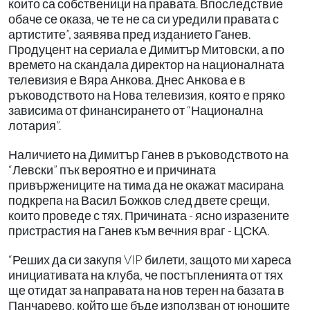
които са собственици на правата. Впоследствие
обаче се оказа, че те не са си уредили правата с
артистите”, заявява пред изданието Ганев.
Продуцент на сериала е Димитър Митовски, а по
времето на скандала директор на националната
телевизия е Вяра Анкова. Днес Анкова е в
ръководството на Нова телевизия, която е пряко
зависима от финансирането от “Национална
лотария”.
Наличието на Димитър Ганев в ръководството на
“Левски” пък вероятно е и причината
привържениците на тима да не окажат масирана
подкрепа на Васил Божков след двете срещи,
които проведе с тях. Причината - ясно изразените
пристрастия на Ганев към вечния враг - ЦСКА.
“Реших да си закупя VIP билети, защото ми хареса
инициативата на клуба, че постъпленията от тях
ще отидат за направата на нов терен на базата в
Панчарево, който ще бъде използван от юношите