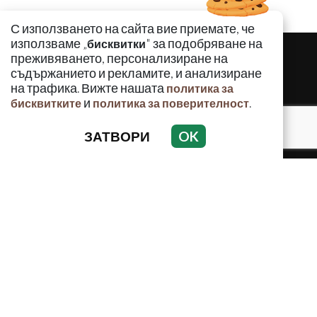
С използването на сайта вие приемате, че
използваме „
" за подобряване на
бисквитки
преживяването, персонализиране на
съдържанието и рекламите, и анализиране
на трафика. Вижте нашата
политика за
и
.
бисквитките
политика за поверителност
ЗАТВОРИ
OK
КРИМИНАЛНО
ИНЦИДЕНТИ
АНАЛИЗИ
ПО СВЕТА
ВОДЕЩИ ТЕМИ
Използването и публикуването на част или цялото