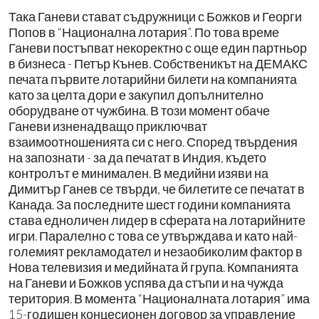
Така Ганеви стават съдружници с Божков и Георги
Попов в “Национална лотария”. По това време
Ганеви постъпват некоректно с още един партньор
в бизнеса - Петър Кънев. Собственикът на ДЕМАКС
печата първите лотарийни билети на компанията
като за целта дори е закупил допълнително
оборудване от чужбина. В този момент обаче
Ганеви изненадващо приключват
взаимоотношенията си с него. Според твърдения
на запознати - за да печатат в Индия, където
контролът е минимален. В медийни изяви на
Димитър Ганев се твърди, че билетите се печатат в
Канада. За последните шест години компанията
става едноличен лидер в сферата на лотарийните
игри. Паралелно с това се утвърждава и като най-
големият рекламодател и незаобиколим фактор в
Нова телевизия и медийната й група. Компанията
на Ганеви и Божков успява да стъпи и на чужда
територия. В момента “Националната лотария” има
15-годишен концесионен договор за управление