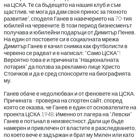
на ЦСКА. Те са бъдещето на нашия клуб и съм
щастлив, че мога да дам своя принос за тяхното
развитие”, споделя Ганев в навечерието на 70-тия
юбилей на червените. В този период бизнесменът
получава и юбилейни подаръци от Димитър Пенев.
На един от постовете си в социалната мрежа
Димитър Ганев е качил снимка как футболисти в
червено се радват и е написал: "Само ЦСКА"!
Вероятно това е и причината “Националната
лотария” да ползва за рекламно лице Христо
Стоичков и да е сред спонсорите на биографията
му.
Ганев обаче е недолюбван и от феновете на ЦСКА.
Причината - проверка на спортен сайт, според
която се оказва, че Ганев е един от основателите на
проекта ЦСКА 1948. Именно от лагера на “Левски”
Ганев е потънал в неизвестност. Дали ще бъде
намерен и привлечен от властите в разследването,
по което вече е задържан и брат му Милен или като