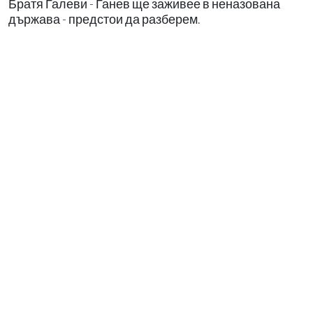
Братя Галеви - Ганев ще заживее в неназована
държава - предстои да разберем.