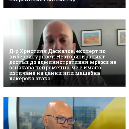
Д-р Християн Даскалов, експерт по
киберсигурност: Неоторизираният
достъп до административни мрежи не
означава непременно, че е имало
изтичане на данни или мащабна
хакерска атака