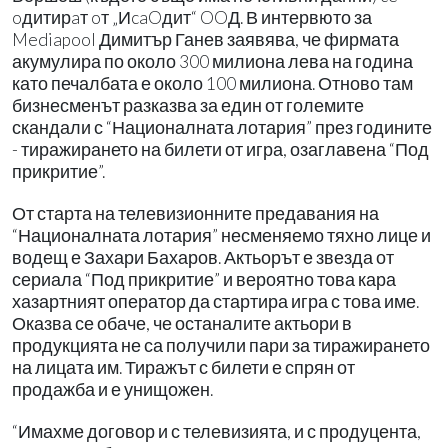
oдитирaт oт „ИcaOдит“ OOД. В интервюто за
Mediapool Димитър Ганев заявява, че фирмата
акумулира по около 300 милиона лева на година
като печалбата е около 100 милиона. Отново там
бизнесменът разказва за един от големите
скандали с “Националната лотария” през годините
- тиражирането на билети от игра, озаглавена “Под
прикритие”.
От старта на телевизионните предавания на
“Националната лотария” несменяемо тяхно лице и
водещ е Захари Бахаров. Актьорът е звезда от
сериала “Под прикритие” и вероятно това кара
хазартният оператор да стартира игра с това име.
Оказва се обаче, че останалите актьори в
продукцията не са получили пари за тиражирането
на лицата им. Тиражът с билети е спрян от
продажба и е унищожен.
“Имахме договор и с телевизията, и с продуцента,