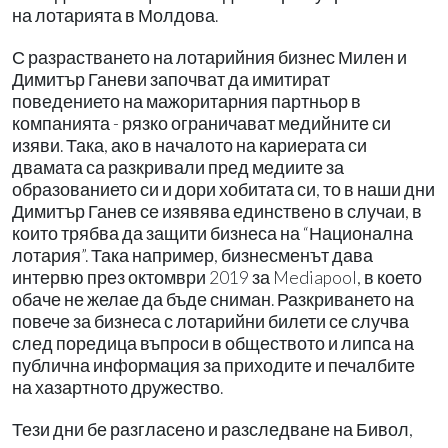
на лотарията в Молдова.
С разрастването на лотарийния бизнес Милен и
Димитър Ганеви започват да имитират
поведението на мажоритарния партньор в
компанията - рязко ограничават медийните си
изяви. Така, ако в началото на кариерата си
двамата са разкривали пред медиите за
образованието си и дори хобитата си, то в наши дни
Димитър Ганев се изявява единствено в случаи, в
които трябва да защити бизнеса на “Национална
лотария”. Така например, бизнесменът дава
интервю през октомври 2019 за Mediapool, в което
обаче не желае да бъде сниман. Разкриването на
повече за бизнеса с лотарийни билети се случва
след поредица въпроси в обществото и липса на
публична информация за приходите и печалбите
на хазартното дружество.
Тези дни бе разгласено и разследване на Бивол,