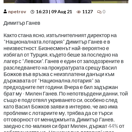
npetrov
16:23 | 09 Aug 21
1127
0
Димитър Ганев
Както стана ясно, изпълнителният директор на
"Националната лотария" Димитър Ганев е в
неизвестност. Бизнесменът най-вероятно е
избягал от Турция, където беше за последно на
лагер с "Левски". Ганев е един от заподозрените в
разследването на прокуратурата срещу Васил
Божков във връзка с неизплатени данъци към
държавата от "Национална лотария" за
предходните пет години. Вчера е бил задържан
брат му - Милен Ганев. По непотвърдени данни, той
също е подготвял укриването си, особено след
като Васил Божков заяви в интервю, че ако има
проблеми с лотариите му, трябва да се търси
отговорност от мениджмънта. Димитър Ганев,
заедно с по-малкия си брат Милен, държат 44% от