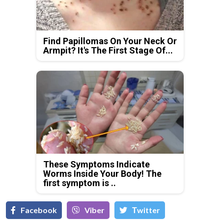
Find Papillomas On Your Neck Or
Armpit? It's The First Stage Of...
These Symptoms Indicate
Worms Inside Your Body! The
first symptom is ..
Facebook
Viber
Тwitter