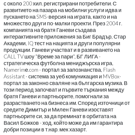
с около 200 хил. регистрирани потребители. С
развитието на пазара на мобилни услуги идва и
пускането на SMS-версия на играта, както и на
множество други по-малки проекти. През 2004 г.
компанията на братя Ганеви създава
интерактивните приложения за Биг Брадър, Стар
Академи, IQ тест на нацията и други популярни
продукции. Ганеви участват и в развиването на
CALL TV шоу "Време за пари", БГ ЛИГА -
стратегическа футболна мениджърска игра,
Namerimе.com - портал за запознанства, Flash
Assistant - система за уеб комуникация и MVBox-
портал за законно сваляне на българска музика. В
този период започват и първите търкания между
братя Ганеви и партньорите, помогнали за
разрастването на бизнеса им. Според източници от
средите Димитър и Милен Ганеви изоставят
партньорите си, за да преминат в орбитата на
Васил Божков - ход, който може да им гарантира
добри позиции в т.нар. мек хазарт.