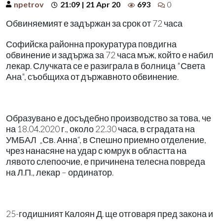
npetrov
21:09 | 21 Apr 20
693
0
Обвиняемият е задържан за срок от 72 часа
Софийска районна прокуратура повдигна
обвинение и задържа за 72 часа мъж, който е набил
лекар. Случката се е разиграла в болница "Света
Ана", съобщиха от държавното обвинение.
Образувано е досъдебно производство за това, че
на 18.04.2020 г., около 22.30 часа, в сградата на
УМБАЛ „Св. Анна“, в Спешно приемно отделение,
чрез нанасяне на удар с юмрук в областта на
лявото слепоочие, е причинена телесна повреда
на Л.П., лекар – ординатор.
25-годишният Калоян Д. ще отговаря пред закона и