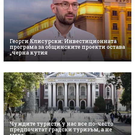
Георги Клисурски: Инвестиционната
програма за общинските проекти остава
„черна кутия
Чуждите туристи у нас все по-често
предпочитат градски туризъм, а не