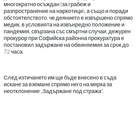
многократно осъждан (за грабеж и
разпространение на наркотици), а също и поради
обстоятелството, че деянието е извършено спрямо
медик, в условията на извънредно положение и
пандемия, свързана със смъртни случаи, дежурен
прокурор при Софийска районна прокуратура е
постановил задържане на обвиняемия за срок до
72 часа.
След изтичането им ще бъде внесено в съда
искане за вземане спрямо него на мярка за
неотклонение „Задържане под стража“.