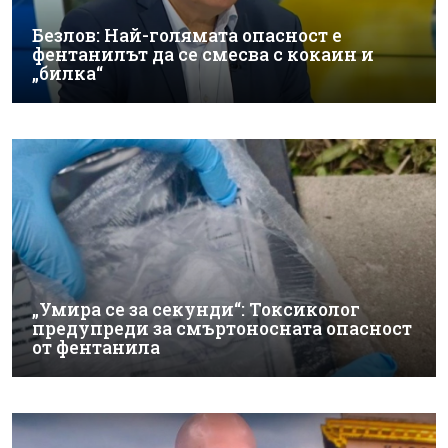
Безлов: Най-голямата опасност е
фентанилът да се смесва с кокаин и
„билка“
„Умира се за секунди“: Токсиколог
предупреди за смъртоносната опасност
от фентанила