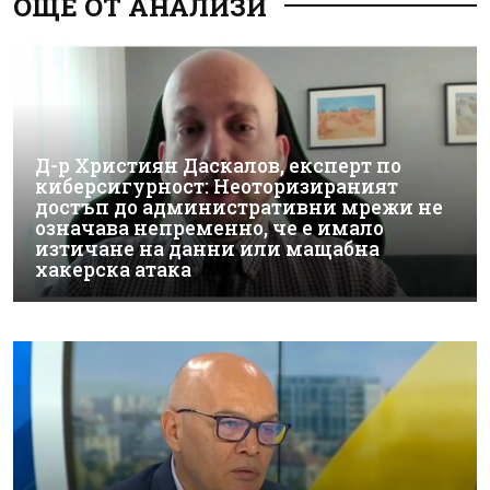
ОЩЕ ОТ АНАЛИЗИ
Д-р Християн Даскалов, експерт по
киберсигурност: Неоторизираният
достъп до административни мрежи не
означава непременно, че е имало
изтичане на данни или мащабна
хакерска атака