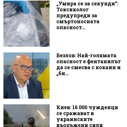
„Умира се за секунди“:
Токсиколог
предупреди за
смъртоносната
опасност...
Безлов: Най-голямата
опасност е фентанилът
да се смесва с кокаин и
„би...
Киев: 16 000 чужденци
се сражават в
украинските
въоръжени сили