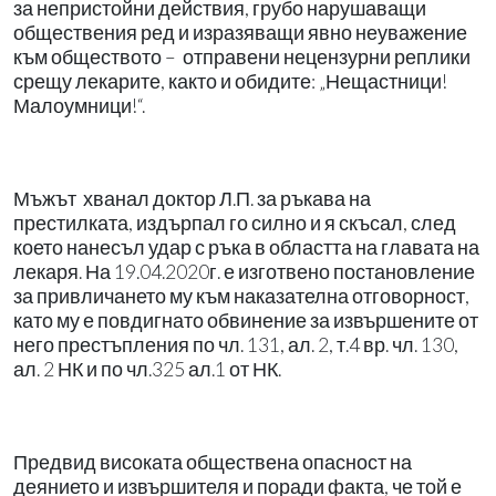
за непристойни действия, грубо нарушаващи
обществения ред и изразяващи явно неуважение
към обществото – отправени нецензурни реплики
срещу лекарите, както и обидите: „Нещастници!
Малоумници!“.
Мъжът хванал доктор Л.П. за ръкава на
престилката, издърпал го силно и я скъсал, след
което нанесъл удар с ръка в областта на главата на
лекаря. На 19.04.2020г. е изготвено постановление
за привличането му към наказателна отговорност,
като му е повдигнато обвинение за извършените от
него престъпления по чл. 131, ал. 2, т.4 вр. чл. 130,
ал. 2 НК и по чл.325 ал.1 от НК.
Предвид високата обществена опасност на
деянието и извършителя и поради факта, че той е