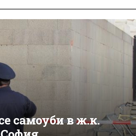
е самоуби в ж.к.
 София