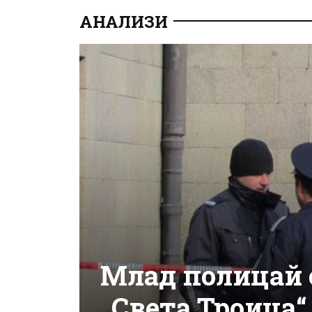
АНАЛИЗИ
Млад полицай с
„Света Троица“