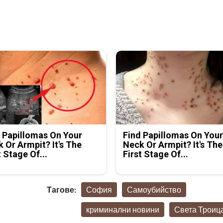
 Papillomas On Your
Find Papillomas On You
 Or Armpit? It's The
Neck Or Armpit? It's The
t Stage Of...
First Stage Of...
Тагове:
София
Самоубийство
криминални новини
Света Троиц