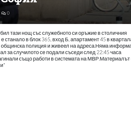
0
убил тази нощ със служебното си оръжие в столичния
 станало в блок 365, вход Б, апартамент 45 в квартал
 общинска полиция и живеел на адреса.Няма информ
ал за случилото се подали съседи след 22:45 часа
агинали също работи в системата на МВР.Материалът 
и"