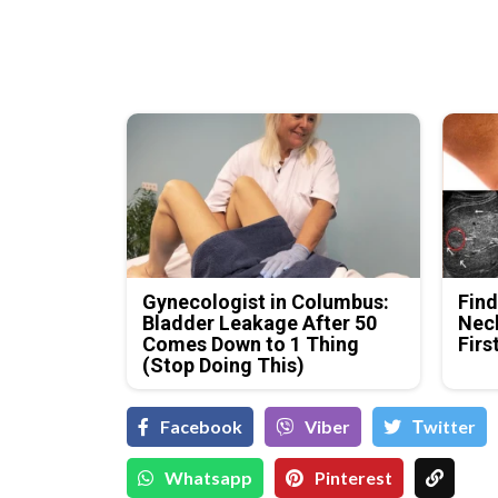
Gynecologist in Columbus:
Find
Bladder Leakage After 50
Neck
Comes Down to 1 Thing
Firs
(Stop Doing This)
Facebook
Viber
Тwitter
Whatsapp
Pinterest