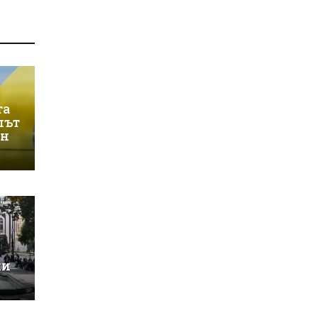
та
лът
ин
ки