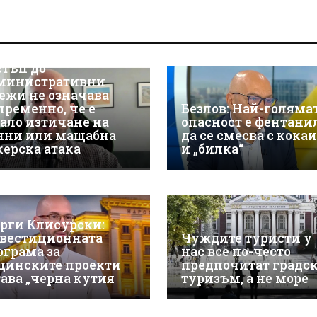
р Християн
скалов, експерт по
берсигурност:
оторизираният
стъп до
министративни
ежи не означава
пременно, че е
Безлов: Най-голяма
ало изтичане на
опасност е фентани
нни или мащабна
да се смесва с кока
керска атака
и „билка“
орги Клисурски:
вестиционната
Чуждите туристи у
ограма за
нас все по-често
щинските проекти
предпочитат градс
тава „черна кутия
туризъм, а не море