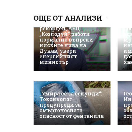
Д-
Да
ОЩЕ ОТ АНАЛИЗИ
ки
Износът на ток е
Не
рекорден, АЕЦ
до
„Козлодуй“ работи
ад
нормално въпреки
мр
ниските нива на
не
Дунав, увери
им
енергийният
да
министър
ха
„Умира се за секунди“:
Ге
Токсиколог
Ин
предупреди за
пр
смъртоносната
об
опасност от фентанила
ос