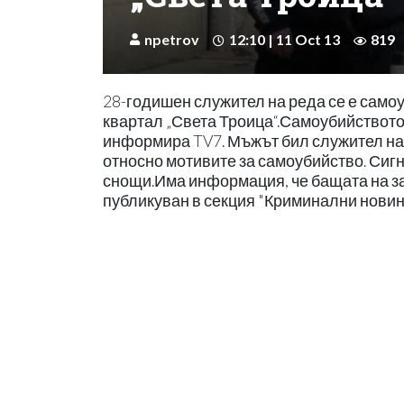
npetrov
12:10 | 11 Oct 13
819
28-годишен служител на реда се е само
квартал „Света Троица“.Самоубийството е
информира TV7. Мъжът бил служител на
относно мотивите за самоубийство. Сигн
снощи.Има информация, че бащата на з
публикуван в секция "Криминални новин