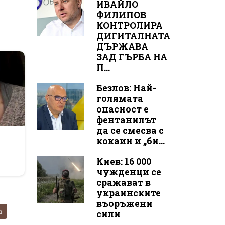
ИВАЙЛО
ФИЛИПОВ
КОНТРОЛИРА
ДИГИТАЛНАТА
ДЪРЖАВА
ЗАД ГЪРБА НА
П...
Безлов: Най-
голямата
опасност е
фентанилът
да се смесва с
r
кокаин и „би...
Киев: 16 000
чужденци се
сражават в
украинските
въоръжени
а
сили