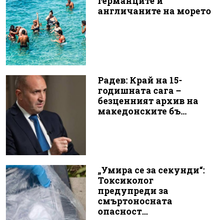
германците и
англичаните на морето
Радев: Край на 15-
годишната сага –
безценният архив на
македонските бъ...
„Умира се за секунди“:
Токсиколог
предупреди за
смъртоносната
опасност...