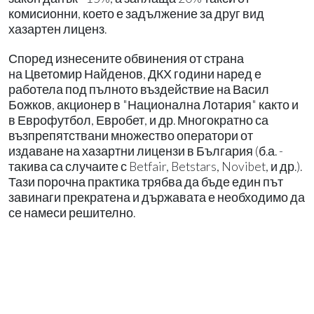
комисионни, което е задължение за друг вид
хазартен лиценз.
Според изнесените обвинения от страна
на Цветомир Найденов, ДКХ години наред е
работела под пълното въздействие на Васил
Божков, акционер в "Национална Лотария" както и
в Еврофутбол, Евробет, и др. Многократно са
възпрепятствани множество оператори от
издаване на хазартни лицензи в България (б.а. -
такива са случаите с Betfair, Betstars, Novibet, и др.).
Тази порочна практика трябва да бъде един път
завинаги прекратена и държавата е необходимо да
се намеси решително.