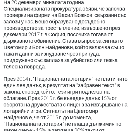
На 20 декември миналата година
Специализираната прокуратура обяви, че започва
проверки на фирми на Васил Божков, свързани със
залози у нас. Беше образувано досъдебно
производство за престъпление, извършено през
декември 2017 г. в София, посочиха тогава от
държавното обвинение. Става въпрос за сигнал от
Цветомир и Боян Найденови, който включва също
така и данни за изнудване чрез принуда,
придружено със заплаха за убийство или тежка
телесна повреда.
През 2014 г. "Националната лотария" не плати нито
един лев данък, в резултат на "забравен текст" в
закона, според който, тези игри подлежат на
облагане. През 2015 г. бе въведен данък 15% от
оборота на дружествата с лиценз за извършване на
лотарийни игри. Сигналът на Цветомир
Найденов е, че от 2015 г. до момента,
"Националната лотария" не плаща дължимия по
закон данък - 15%, а заплаща 20% такси от