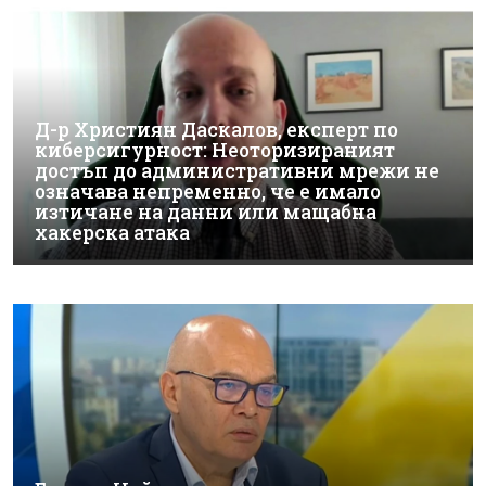
Д-р Християн Даскалов, експерт по
киберсигурност: Неоторизираният
достъп до административни мрежи не
означава непременно, че е имало
изтичане на данни или мащабна
хакерска атака