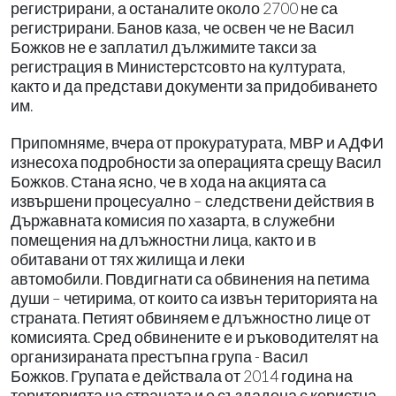
регистрирани, а останалите около 2700 не са
регистрирани. Банов каза, че освен че не Васил
Божков не е заплатил дължимите такси за
регистрация в Министерстсовто на културата,
както и да представи документи за придобиването
им.
Припомняме, вчера от прокуратурата, МВР и АДФИ
изнесоха подробности за операцията срещу Васил
Божков. Стана ясно, че в хода на акцията са
извършени процесуално – следствени действия в
Държавната комисия по хазарта, в служебни
помещения на длъжностни лица, както и в
обитавани от тях жилища и леки
автомобили. Повдигнати са обвинения на петима
души – четирима, от които са извън територията на
страната. Петият обвиняем е длъжностно лице от
комисията. Сред обвинените е и ръководителят на
организираната престъпна група - Васил
Божков. Групата е действала от 2014 година на
територията на страната и е създадена с користна