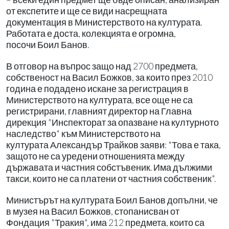
от експетите и ще се види насрещната
документация в Министерството на културата.
Работата е доста, колекцията е огромна,
посочи Боил Банов.
В отговор на въпрос защо над 2700 предмета,
собственост на Васил Божков, за които през 2010
година е подадено искане за регистрация в
Министерството на културата, все още не са
регистрирани, главният директор на Главна
дирекция "Инспекторат за опазване на културното
наследство" към Министерството на
културата Александър Трайков заяви: "Това е така,
защото не са уредени отношенията между
държавата и частния собстъвеник. Има дължими
такси, които не са платени от частния собственик".
Министърът на културата Боил Банов допълни, че
в музея на Васил Божков, стопанисван от
Фондация "Тракия", има 212 предмета, които са