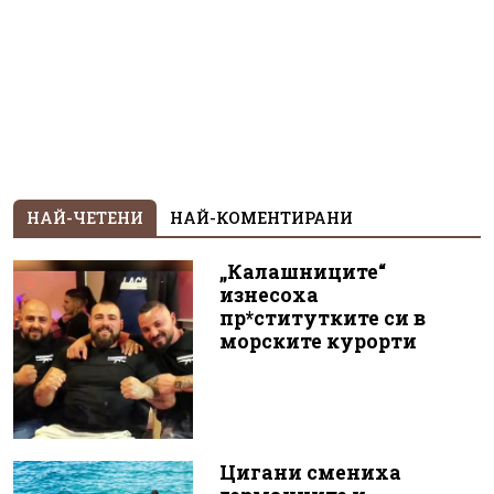
НАЙ-ЧЕТЕНИ
НАЙ-КОМЕНТИРАНИ
„Калашниците“
изнесоха
пр*ститутките си в
морските курорти
Цигани смениха