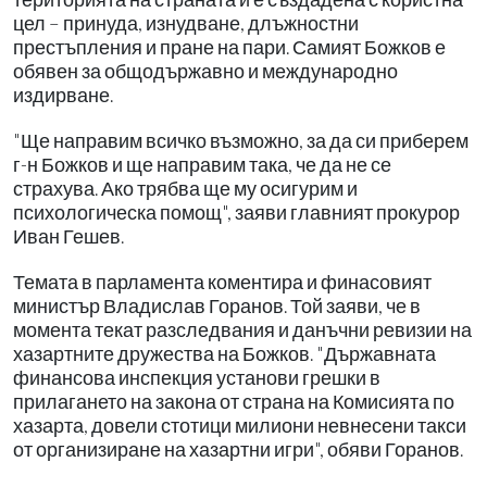
цел – принуда, изнудване, длъжностни
престъпления и пране на пари. Самият Божков е
обявен за общодържавно и международно
издирване.
"Ще направим всичко възможно, за да си приберем
г-н Божков и ще направим така, че да не се
страхува. Ако трябва ще му осигурим и
психологическа помощ", заяви главният прокурор
Иван Гешев.
Темата в парламента коментира и финасовият
министър Владислав Горанов. Той заяви, че в
момента текат разследвания и данъчни ревизии на
хазартните дружества на Божков. "Държавната
финансова инспекция установи грешки в
прилагането на закона от страна на Комисията по
хазарта, довели стотици милиони невнесени такси
от организиране на хазартни игри", обяви Горанов.