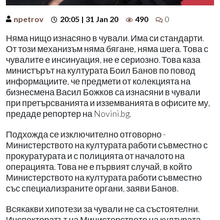
npetrov
20:05 | 31 Jan 20
490
0
Няма нищо изнасяно в чували. Има си стандарти.
От този механизъм няма бягане, няма шега. Това с
чувалите е инсинуация, не е сериозно. Това каза
министърът на културата Боил Банов по повод
информациите, че предмети от колекцията на
бизнесмена Васил Божков са изнасяни в чували
при претърсванията и изземванията в офисите му,
предаде репортер на Novini.bg.
Подхожда се изключително отговорно -
Министерството на културата работи съвместно с
прокуратурата и с полицията от началото на
операцията. Това не е първият случай, в който
Министерството на културата работи съвместно
със специализраните органи, заяви Банов.
Всякакви хипотези за чували не са състоятелни.
Инспекторатът на Министерството на културата