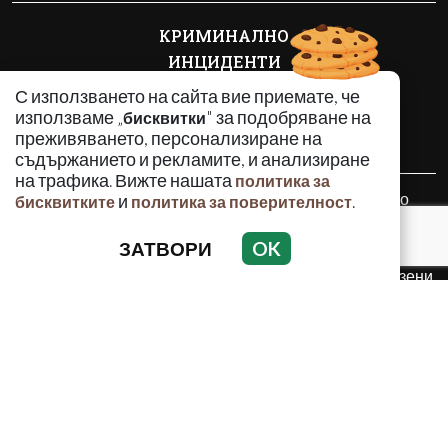
КРИМИНАЛНО
ИНЦИДЕНТИ
АНАЛИЗИ
С използването на сайта вие приемате, че
ПО СВЕТА
използваме „
" за подобряване на
бисквитки
преживяването, персонализиране на
ВОДЕЩИ ТЕМИ
съдържанието и рекламите, и анализиране
на трафика. Вижте нашата
политика за
Използването и публикуването на част или цялото
и
.
бисквитките
политика за поверителност
съдържание на Crimes.BG без разрешение на Медийна
група Асмара ЕООД е забранено.
ЗАТВОРИ
OK
© 2010 - 2026 | Crimes.BG. Всички права запазени.
РЕКЛАМА
КОНТАКТИ
ОБЩИ УСЛОВИЯ
ПОЛИТИКА ЗА ПОВЕРИТЕЛНОСТ
ПОЛИТИКА ЗА БИСКВИТКИТЕ