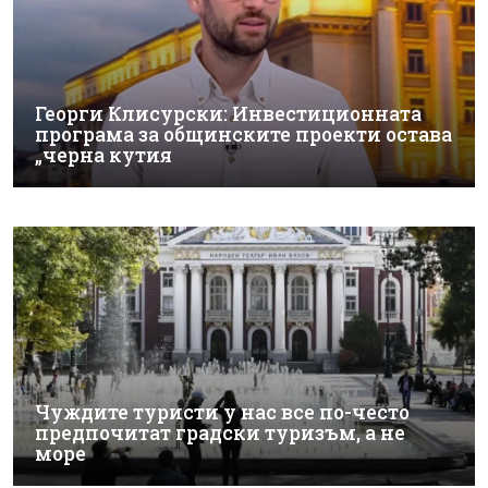
Георги Клисурски: Инвестиционната
програма за общинските проекти остава
„черна кутия
Чуждите туристи у нас все по-често
предпочитат градски туризъм, а не
море