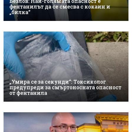
Безлов: Най-голямата опасност е
фентанилът да се смесва с кокаин и
„билка“
„Умира се за секунди“: Токсиколог
предупреди за смъртоносната опасност
от фентанила