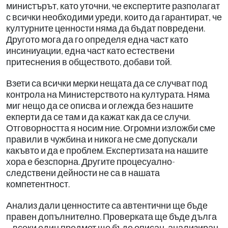
министърът, като уточни, че експертите разполагат
с всички необходими уреди, които да гарантират, че
културните ценности няма да бъдат повредени.
Другото мога да го определя една част като
инсиниуации, една част като естествени
притеснения в обществото, добави той.
Взети са всички мерки нещата да се случват под
контрола на Министерството на културата. Няма
миг нещо да се описва и оглежда без нашите
екперти да се там и да кажат как да се случи.
Отговорността я носим ние. Огромни изложби сме
правили в чужбина и никога не сме допускали
какъвто и да е проблем. Експертизата на нашите
хора е безспорна. Другите процесуално-
следствени дейности не са в нашата
компетентност.
Анализ дали ценностите са автентични ще бъде
правен допълнително. Проверката ще бъде дълга
– всеки един предмет ще бъде описан, анализиран