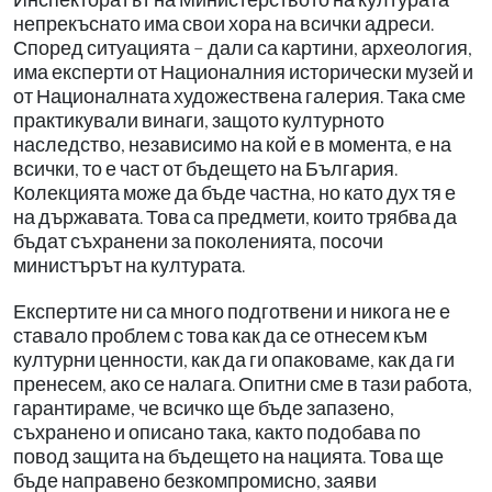
непрекъснато има свои хора на всички адреси.
Според ситуацията – дали са картини, археология,
има експерти от Националния исторически музей и
от Националната художествена галерия. Така сме
практикували винаги, защото културното
наследство, независимо на кой е в момента, е на
всички, то е част от бъдещето на България.
Колекцията може да бъде частна, но като дух тя е
на държавата. Това са предмети, които трябва да
бъдат съхранени за поколенията, посочи
министърът на културата.
Експертите ни са много подготвени и никога не е
ставало проблем с това как да се отнесем към
културни ценности, как да ги опаковаме, как да ги
пренесем, ако се налага. Опитни сме в тази работа,
гарантираме, че всичко ще бъде запазено,
съхранено и описано така, както подобава по
повод защита на бъдещето на нацията. Това ще
бъде направено безкомпромисно, заяви