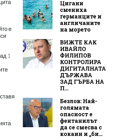
ащита
Цигани
смениха
германците и
англичаните
йто е
на морето
ъси
ВИЖТЕ КАК
ИВАЙЛО
ФИЛИПОВ
ад 1
КОНТРОЛИРА
ДИГИТАЛНАТА
ите
ДЪРЖАВА
ЗАД ГЪРБА НА
П...
оставя
Безлов: Най-
голямата
опасност е
фентанилът
ията
да се смесва с
кокаин и „би...