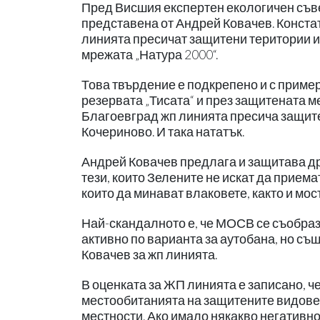
Пред Висшия експертен екологичен съве
представена от Андрей Ковачев. Констат
линията пресичат защитени територии и 
мрежата „Натура 2000“.
Това твърдение е подкрепено и с пример
резервата „Тисата“ и през защитената м
Благоевград жп линията пресича защите
Кочериново. И така нататък.
Андрей Ковачев предлага и защитава дру
тези, които Зелените не искат да приема
които да минават влаковете, както и мос
Най-скандалното е, че МОСВ се съобразя
активно по варианта за аутобана, но с
Ковачев за жп линията.
В оценката за ЖП линията е записано, ч
местообитанията на защитените видове к
местности. Ако имало някакво негативно