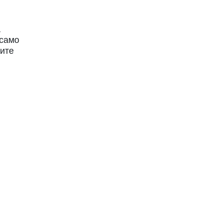
а
 само
сите