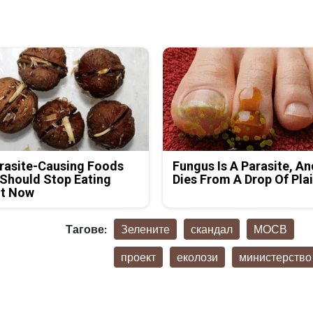
rasite-Causing Foods
Fungus Is A Parasite, An
Should Stop Eating
Dies From A Drop Of Plai
ht Now
Тагове:
Зелените
скандал
МОСВ
проект
еколози
министерство
р Християн
скалов, експерт по