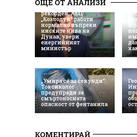
ОЩЕ ОТ АНАЛИЗИ
ки
Износът на ток е
Не
рекорден, АЕЦ
до
„Козлодуй“ работи
ад
нормално въпреки
мр
ниските нива на
не
Дунав, увери
им
енергийният
да
министър
ха
„Умира се за секунди“:
Ге
Токсиколог
Ин
предупреди за
пр
смъртоносната
об
опасност от фентанила
ос
КОМЕНТИРАЙ