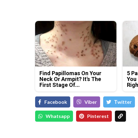
Find Papillomas On Your
5 Pa
Neck Or Armpit? It's The
You 
First Stage Of...
Rig
Facebook
Viber
Тwitter
Whatsapp
Pinterest
Д-
Да