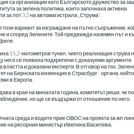
иция са организации като Българското дружество за з
титута за зелена политика, които започнаха активна
и за лот 3.2 на автомагистрала „Струма“.
 този вариант за изграждане на пътно съоръжение, ко
не и според Зелените. Той предвижда наземен път и к
ефиле.
ха 15,2-километров тунел, чиято реализация струва н
у него се появиха подкрепени с доказуеми аргументи
 властта и доказани експерти. В отговор на тях, Зелен
т на Бернската конвенция в Страсбург - органа, който
рми в Европа.
ава в края на миналата година, комитетът реши, че п
аблюдение, но ще се въздържи от отношение по него.
ната среда и водите прие ОВОС на проекта за жп лин
ение на ресорния министър Ивелина Василева.