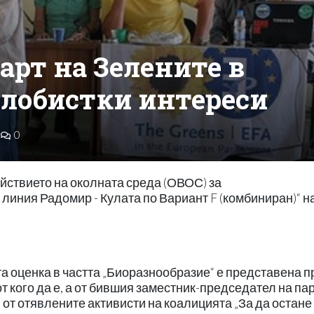
арт на Зелените в
 лобистки интереси
0
йствието на околната среда (ОВОС) за
линия Радомир - Кулата по Вариант F (комбиниран)“ н
а оценка в частта „Биоразнообразие“ е представена п
т кого да е, а от бившия заместник-председател на па
 от отявлените активисти на коалицията „За да остане