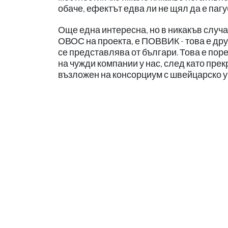
обаче, ефектът едва ли не щял да е пагу
Още една интересна, но в никакъв случ
ОВОС на проекта, е ПОВВИК - това е дру
се представлява от българи. Това е пор
на чужди компании у нас, след като пре
възложен на консорциум с швейцарско уч