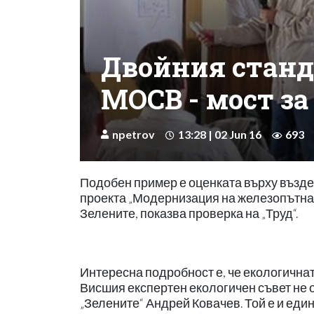
Двойния станд
МОСВ - мост за
npetrov
13:28 | 02 Jun 16
693
Подобен пример е оценката върху възде
проекта „Модернизация на железопътна 
Зелените, показва проверка на „Труд“.
Интересна подробност е, че екологичнат
Висшия експертен екологичен съвет не о
„Зелените“ Андрей Ковачев. Той е и един