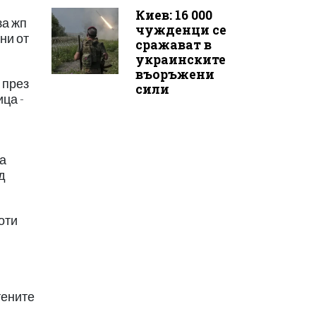
Киев: 16 000
за жп
чужденци се
ни от
сражават в
украинските
въоръжени
 през
сили
ца -
на
д
оти
тените