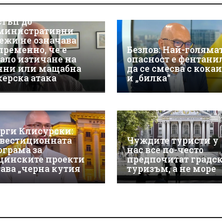
берсигурност:
оторизираният
стъп до
министративни
ежи не означава
пременно, че е
Безлов: Най-голяма
ало изтичане на
опасност е фентани
нни или мащабна
да се смесва с кока
керска атака
и „билка“
орги Клисурски:
вестиционната
Чуждите туристи у
ограма за
нас все по-често
щинските проекти
предпочитат градс
тава „черна кутия
туризъм, а не море