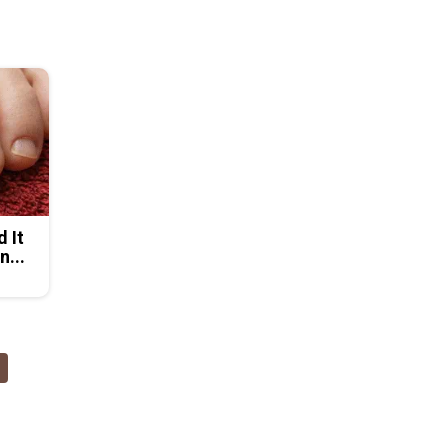
d It
n...