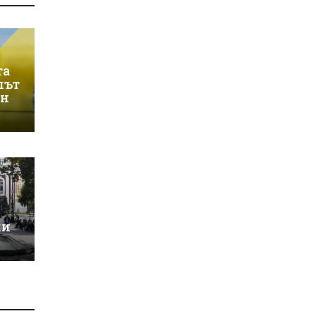
та
лът
ин
ки