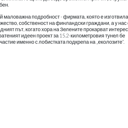
бен.
ай маловажна подробност - фирмата, която е изготвил
жество, собственост на финландски граждани, а у нас
едният път, когато хора на Зелените прокарват интере
кратеният идеен проект за 15.2-километровия тунел бе
астие именно с лобистката подкрепа на „еколозите“.