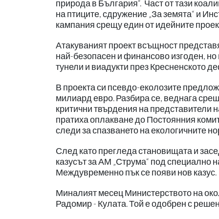
природа в България“. Част от тази коал
на птиците, сдружение „За земята“ и Инс
кампания срещу един от идейните проект
Атакуваният проект всъщност представя
най-безопасен и финансово изгоден, но 
тунели и виадукти през Кресненското д
В проекта си псевдо-еколозите предложи
милиард евро. Разбира се, веднага срещ
критични твърдения на представители на
пратиха оплакване до Постоянния комите
следи за спазването на екологичните но
След като прегледа становищата и засед
казусът за АМ „Струма“ под специално н
Междувременно пък се появи нов казус.
Миналият месец Министерството на окол
Радомир - Кулата. Той е одобрен с реш