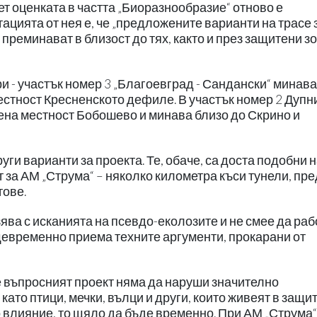
т оценката в частта „Биоразнообразие“ отново е
ацията от нея е, че „предложените варианти на трасе 
преминават в близост до тях, както и през защитени зо
и - участък номер 3 „Благоевград - Сандански“ минава
естност Кресненското дефиле. В участък номер 2 Дупни
на местност Бобошево и минава близо до Скрино и
ги варианти за проекта. Те, обаче, са доста подобни 
т за АМ „Струма“ – няколко километра къси тунели, пре
тове.
ва с исканията на псевдо-еколозите и не смее да раб
ъщевременно приема техните аргументи, прокарани от
е въпросният проект няма да наруши значително
ато птици, мечки, вълци и други, които живеят в защи
 влияние, то щяло да бъде временно. При АМ „Струма“