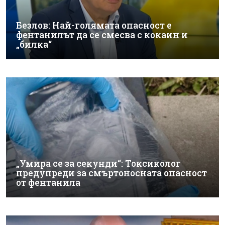
Безлов: Най-голямата опасност е
фентанилът да се смесва с кокаин и
„билка“
„Умира се за секунди“: Токсиколог
предупреди за смъртоносната опасност
от фентанила