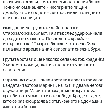
празничната заря, която осветявала целия балкан.
Точно илюминациите и неспирните пищни
джамбурета в бедното село насочили полицаите
към престъпниците.
Има данни, че групата е действала и в
Старозагорска област. Там пък след удар обичали
да ходят по казината. Последната кражба е
извършена на 10 март в балканското село Бяла
паланка по време на най-свирепата снежна буря.
Групата остави още няколко села без ток, крадейки
3 километра жици, включително и от уличното
осветление.
Окръжният съд в Сливен остави в ареста трима от
бандата - тартора Марин Г., на 33 г., и двама негови
съучастници. Марин е осъждан многократно за
кражби, но в момента е на свобода. Краде от дете,
като се разнообразява с отмъкването на домашни
животни и бензин.