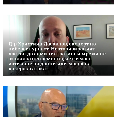
Д-р Християн Даскалов, експерт по
киберсигурност: Неоторизираният
достъп до административни мрежи не
означава непременно, че е имало
изтичане на данни или мащабна
хакерска атака