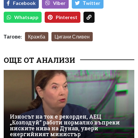
Facebook
Viber
Тwitter
Whatsapp
Pinterest
Тагове:
Кражба
Цигани Сливен
ОЩЕ ОТ АНАЛИЗИ
Износът на ток е рекорден, АЕЦ
„Козлодуй“ работи нормално въпреки
ниските нива на Дунав, увери
енергийният министър