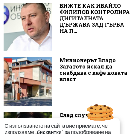
ВИЖТЕ КАК ИВАЙЛО
ФИЛИПОВ КОНТРОЛИРА
ДИГИТАЛНАТА
ДЪРЖАВА ЗАД ГЪРБА
НА П...
Милионерът Владо
Загатото искал да
снабдява с кафе новата
власт
След случая с
родилката от Варна:
С използването на сайта вие приемате, че
Още едно семейство
използваме „
" за подобряване на
бисквитки
разказа за бремен...