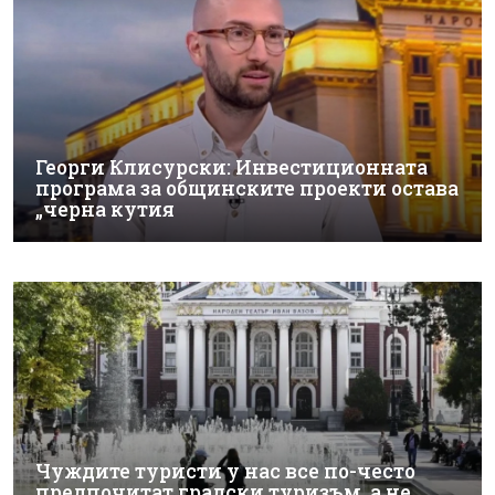
Георги Клисурски: Инвестиционната
програма за общинските проекти остава
„черна кутия
Чуждите туристи у нас все по-често
предпочитат градски туризъм, а не