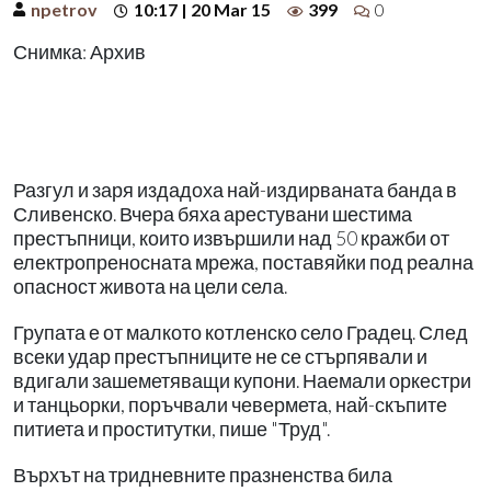
npetrov
10:17 | 20 Mar 15
399
0
Снимка: Архив
Разгул и заря издадоха най-издирваната банда в
Сливенско. Вчера бяха арестувани шестима
престъпници, които извършили над 50 кражби от
електропреносната мрежа, поставяйки под реална
опасност живота на цели села.
Групата е от малкото котленско село Градец. След
всеки удар престъпниците не се стърпявали и
вдигали зашеметяващи купони. Наемали оркестри
и танцьорки, поръчвали чевермета, най-скъпите
питиета и проститутки, пише "Труд".
Върхът на тридневните празненства била