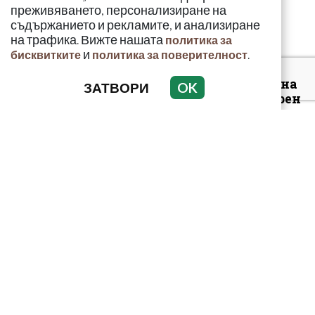
преживяването, персонализиране на
съдържанието и рекламите, и анализиране
на трафика. Вижте нашата
политика за
и
.
бисквитките
политика за поверителност
Луксозният майбах на
ЗАТВОРИ
OK
Митьо Очите опожарен
заради балони с райски
газ