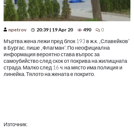
npetrov
20:39 | 19 Apr 20
490
0
Мъртва жена лежи пред блок 193 в ж.к. „Славейков“
в Бургас, пише „Флагман“. По неофициална
информация вероятно става въпрос за
самоубийство след скок от покрива на жилищната
страда. Малко след 16 ч. на място има полиция и
линейка. Тялото на жената е покрито.
Източник: