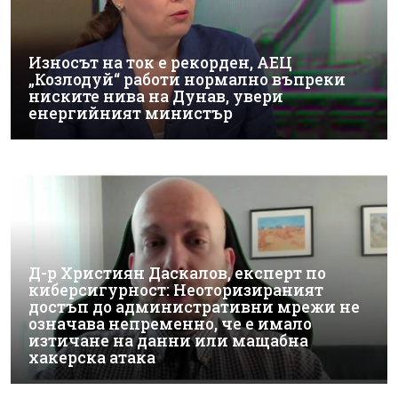
Износът на ток е рекорден, АЕЦ
„Козлодуй“ работи нормално въпреки
ниските нива на Дунав, увери
енергийният министър
Д-р Християн Даскалов, експерт по
киберсигурност: Неоторизираният
достъп до административни мрежи не
означава непременно, че е имало
изтичане на данни или мащабна
хакерска атака