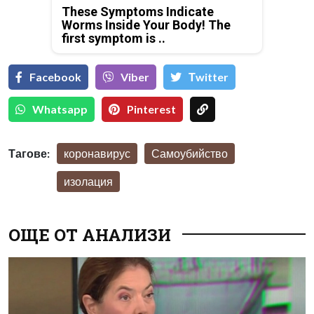
These Symptoms Indicate
Worms Inside Your Body! The
first symptom is ..
Facebook
Viber
Тwitter
Whatsapp
Pinterest
Тагове:
коронавирус
Самоубийство
изолация
ОЩЕ ОТ АНАЛИЗИ