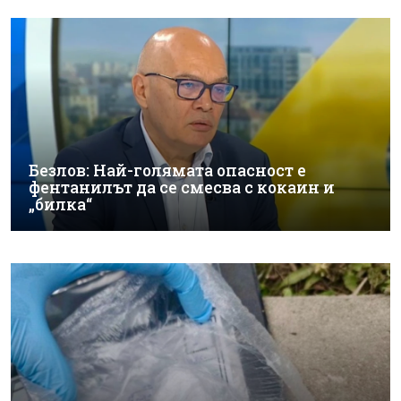
Безлов: Най-голямата опасност е
фентанилът да се смесва с кокаин и
„билка“