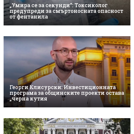
„Умира се за секунди“: Токсиколог
предупреди за смъртоносната опасност
от фентанила
Георги Клисурски: Инвестиционната
програма за общинските проекти остава
„черна кутия