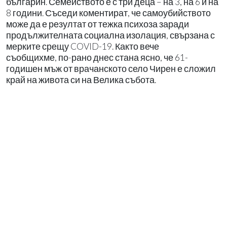
българин. Семейството е с три деца – на 3, на 6 и на
8 години. Съседи коментират, че самоубийството
може да е резултат от тежка психоза заради
продължителната социална изолация, свързана с
мерките срещу COVID-19. Както вече
съобщихме, по-рано днес стана ясно, че 61-
годишен мъж от врачанското село Чирен е сложил
край на живота си на Велика събота.