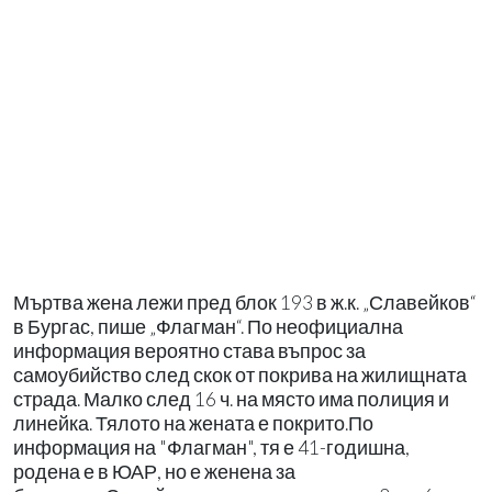
Мъртва жена лежи пред блок 193 в ж.к. „Славейков“
в Бургас, пише „Флагман“. По неофициална
информация вероятно става въпрос за
самоубийство след скок от покрива на жилищната
страда. Малко след 16 ч. на място има полиция и
линейка. Тялото на жената е покрито.По
информация на "Флагман", тя е 41-годишна,
родена е в ЮАР, но е женена за