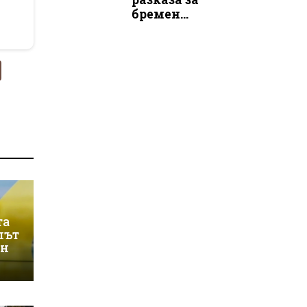
бремен...
та
лът
ин