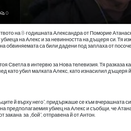
0
ството на 8-годишната Александра от Поморие Атанас
 убиеца на Алекс и за невинността на дъщеря си. Тя из
на обвиняемата са били дадени под заплаха от посоч
стоя Светла в интервю за Нова телевизия. Тя разказа ка
лед като убил малката Алекс, като изнасилил дъщеря 
ъците й върху него”, придържаше се към вчерашната си
а на предполагаемия убиец на Алекс и съобщи, че Атан
закана за „бой”, отправена й от Антон.