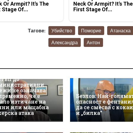
 Or Armpit? It's The
Neck Or Armpit? It's The
t Stage Of...
First Stage Of...
Тагове:
Убийство
Поморие
Атанаска
Александра
Антон
р Християн
скалов, експерт по
берсигурност:
оторизираният
стъп до
министративни
ежи не означава
пременно, че е
Безлов: Най-голяма
ало изтичане на
опасност е фентани
нни или мащабна
да се смесва с кока
керска атака
и „билка“