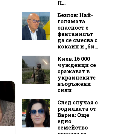
П...
Безлов: Най-
голямата
опасност е
фентанилът
да се смесва с
кокаин и „би...
Киев: 16 000
чужденци се
сражават в
украинските
въоръжени
сили
След случая с
родилката от
Варна: Още
едно
семейство
r
разказа за