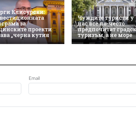
орги Клисурски:
вестиционната
Чуждите туристи у
ограма за
нас все по-често
щинските проекти
предпочитат градс
тава „черна кутия
туризъм, а не море
Email