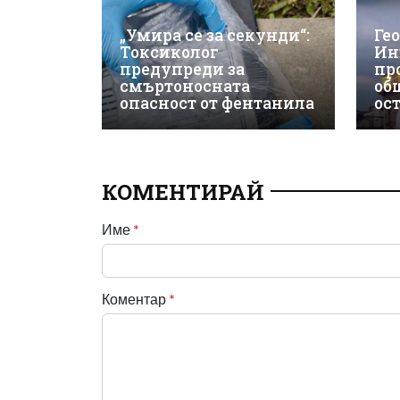
„Умира се за секунди“:
Ге
Токсиколог
Ин
предупреди за
пр
смъртоносната
об
опасност от фентанила
ос
КОМЕНТИРАЙ
Име
*
Коментар
*