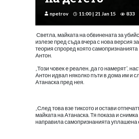
npetrov
11:00 | 21 Jan 15
833
Светла, майката на обвинената за убий
излезе пред съда вчера с нова версия за
теория спроред която самопризнанията 
Антон.
„Този човек е реален, да го намерят”, на
Антон идвал няколко пъти в дома им и с
Атанаска пред нея.
„След това взе тиксото и остави отпечат
майката на Атанаска. Тя показа и снимк
направила самопризнанията уплашена от 