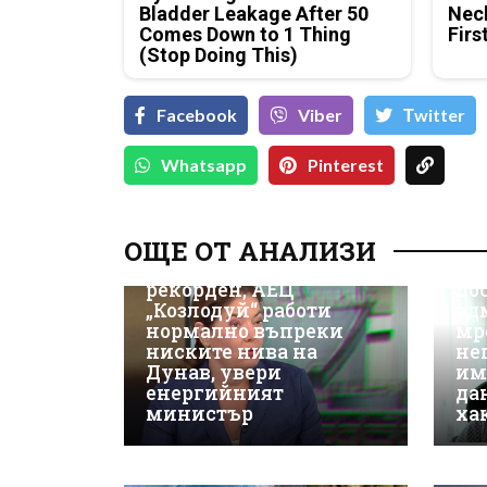
Bladder Leakage After 50
Neck
Comes Down to 1 Thing
Firs
(Stop Doing This)
Facebook
Viber
Тwitter
Whatsapp
Pinterest
Д-
Да
ОЩЕ ОТ АНАЛИЗИ
ки
Износът на ток е
Не
рекорден, АЕЦ
до
„Козлодуй“ работи
ад
нормално въпреки
мр
ниските нива на
не
Дунав, увери
им
енергийният
да
министър
ха