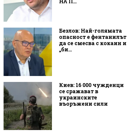
НА П...
Безлов: Най-голямата
опасност е фентанилът
да се смесва с кокаин и
„би...
Киев: 16 000 чужденци
се сражават в
украинските
въоръжени сили