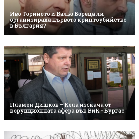
Иво Ториното и Вальо Бореца ли
организираха първото криптоубийство
в България?
Пламен Дишков – Кела изскача от
корупционната афера във ВиК - Бургас