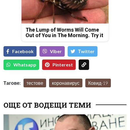
The Lump of Worms Will Come
Out of You in The Morning. Try it
Facebook
Viber
Тwitter
Whatsapp
Pinterest
Тагове:
тестове
коронавирус
Ковид-19
ОЩЕ ОТ ВОДЕЩИ ТЕМИ