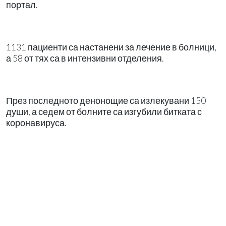
портал.
1131 пациенти са настанени за лечение в болници,
а 58 от тях са в интензивни отделения.
През последното денонощие са излекувани 150
души, а седем от болните са изгубили битката с
коронавируса.