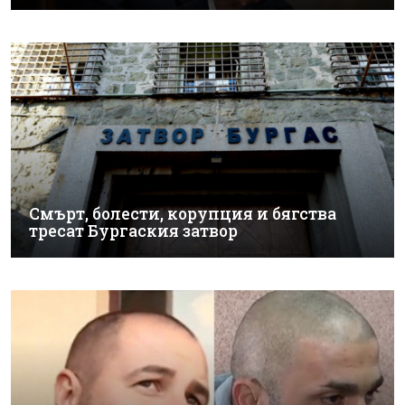
Смърт, болести, корупция и бягства
тресат Бургаския затвор