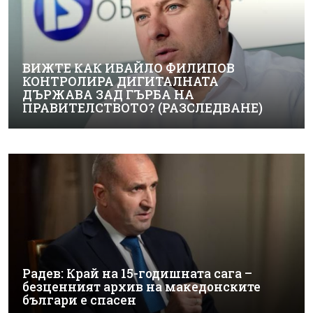
ВИЖТЕ КАК ИВАЙЛО ФИЛИПОВ
КОНТРОЛИРА ДИГИТАЛНАТА
ДЪРЖАВА ЗАД ГЪРБА НА
ПРАВИТЕЛСТВОТО? (РАЗСЛЕДВАНЕ)
Радев: Край на 15-годишната сага –
безценният архив на македонските
българи е спасен