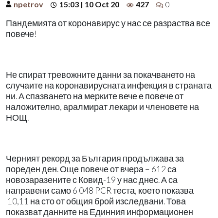
npetrov
15:03 | 10 Oct 20
427
0
Пандемията от коронавирус у нас се разраства все
повече!
Не спират тревожните данни за покачването на
случаите на коронавирусната инфекция в страната
ни. А спазването на мерките вече е повече от
наложително, аралмират лекари и членовете на
НОЩ.
Черният рекорд за България продължава за
пореден ден. Още повече от вчера – 612 са
новозаразените с Ковид-19 у нас днес. А са
направени само 6 048 PCR теста, което показва
10,11 на сто от общия брой изследвани. Това
показват данните на Единния информационен