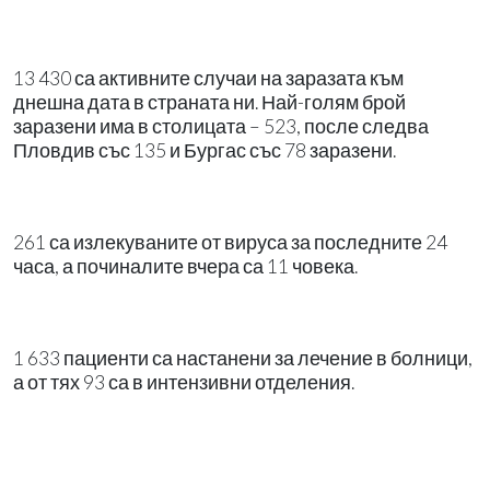
13 430 са активните случаи на заразата към
днешна дата в страната ни. Най-голям брой
заразени има в столицата – 523, после следва
Пловдив със 135 и Бургас със 78 заразени.
261 са излекуваните от вируса за последните 24
часа, а починалите вчера са 11 човека.
1 633 пациенти са настанени за лечение в болници,
а от тях 93 са в интензивни отделения.