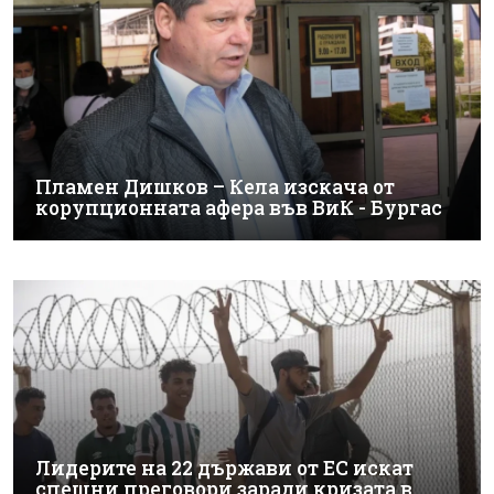
Пламен Дишков – Кела изскача от
корупционната афера във ВиК - Бургас
Лидерите на 22 държави от ЕС искат
спешни преговори заради кризата в