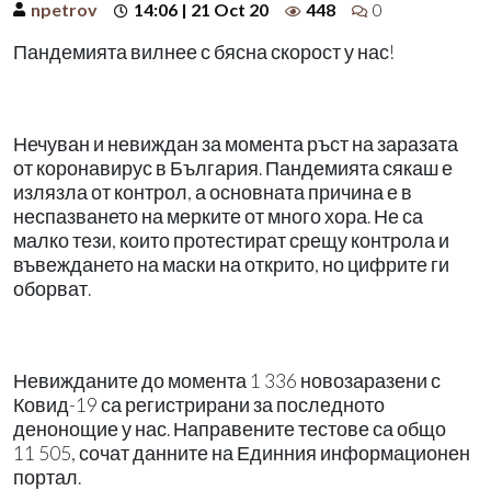
npetrov
14:06 | 21 Oct 20
448
0
Пандемията вилнее с бясна скорост у нас!
Нечуван и невиждан за момента ръст на заразата
от коронавирус в България. Пандемията сякаш е
излязла от контрол, а основната причина е в
неспазването на мерките от много хора. Не са
малко тези, които протестират срещу контрола и
въвеждането на маски на открито, но цифрите ги
оборват.
Невижданите до момента 1 336 новозаразени с
Ковид-19 са регистрирани за последното
денонощие у нас. Направените тестове са общо
11 505, сочат данните на Единния информационен
портал.