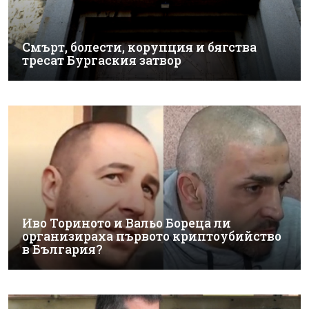
Смърт, болести, корупция и бягства
тресат Бургаския затвор
Иво Ториното и Вальо Бореца ли
организираха първото криптоубийство
в България?