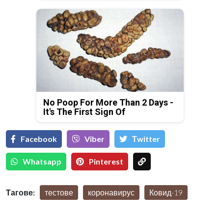
No Poop For More Than 2 Days -
It's The First Sign Of
Facebook
Viber
Тwitter
Whatsapp
Pinterest
Тагове:
тестове
коронавирус
Ковид-19