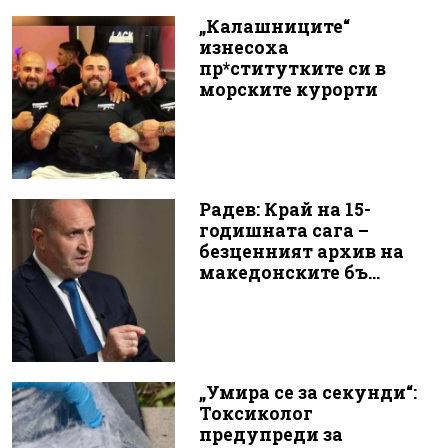
„Калашниците“
изнесоха
пр*ститутките си в
морските курорти
Радев: Край на 15-
годишната сага –
безценният архив на
македонските бъ...
„Умира се за секунди“:
Токсиколог
предупреди за