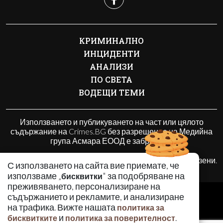
КРИМИНАЛНО
ИНЦИДЕНТИ
АНАЛИЗИ
ПО СВЕТА
ВОДЕЩИ ТЕМИ
Използването и публикуването на част или цялото
съдържание на Crimes.BG без разрешение на Медийна
група Асмара ЕООД е забранено.
© 2010 - 2026 | Crimes.BG. Всички права запазени.
С използването на сайта вие приемате, че
използваме „
" за подобряване на
бисквитки
преживяването, персонализиране на
РЕКЛАМА
съдържанието и рекламите, и анализиране
КОНТАКТИ
на трафика. Вижте нашата
политика за
и
.
бисквитките
политика за поверителност
ОБЩИ УСЛОВИЯ