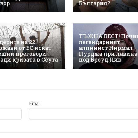
твор
България?
ТЪЖНА ВЕСТ! Почи
дерите на 22
легендарният
ржави от ЕС искат
алпинист Нирмал
ешни преговори
Пурджа при лавина
ради кризата в Сеута
под Броуд Пик
Email