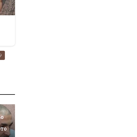
r
9
ьо
ото