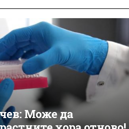
чев: Може да
растните хора отново!