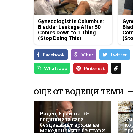
Gynecologist in Columbus:
Gyne
Bladder Leakage After 50
Blad
Comes Down to 1 Thing
Com
(Stop Doing This)
(Sto
Facebook
Viber
Тwitter
Whatsapp
Pinterest
ОЩЕ ОТ ВОДЕЩИ ТЕМИ
Радев: Край на 15-
годишната сага –
См
безценният архив на
ко
македонските българи
тр