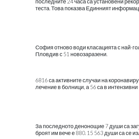
последните 24 часа са установени рекор
теста. Това показва Единният информац
София отново води класацията с най-гол
Пловдив с 51 новозаразени.
6816 са активните случаи на коронавирус
лечение в болници, а 56 са в интензивни
За последното денонощие 7 души са загу
броят им вече е 880. 15 563 души са се и