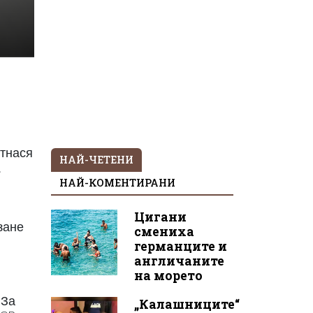
отнася
НАЙ-ЧЕТЕНИ
.
НАЙ-КОМЕНТИРАНИ
Цигани
зане
смениха
германците и
англичаните
на морето
 За
„Калашниците“