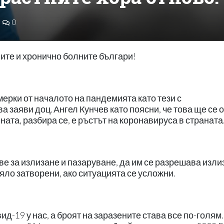
0
ите и хронично болните българи!
ерки от началото на пандемията като тези с
а заяви доц. Ангел Кунчев като поясни, че това ще се 
ната, разбира се, е ръстът на коронавируса в страната
е за излизане и пазаруване, да им се разрешава изли
яло затворени, ако ситуацията се усложни.
ид-19 у нас, а броят на заразените става все по-голям.