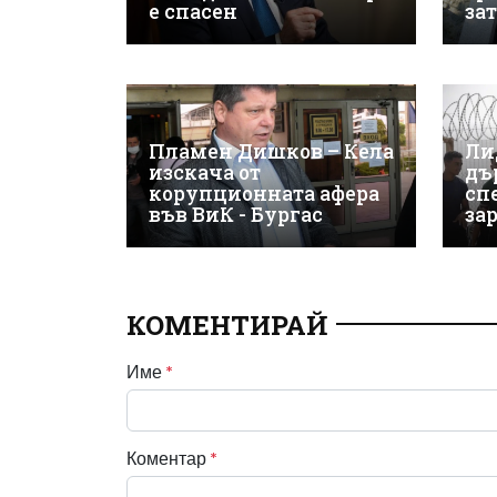
е спасен
за
Пламен Дишков – Кела
Ли
изскача от
дъ
корупционната афера
сп
във ВиК - Бургас
за
КОМЕНТИРАЙ
Име
*
Коментар
*