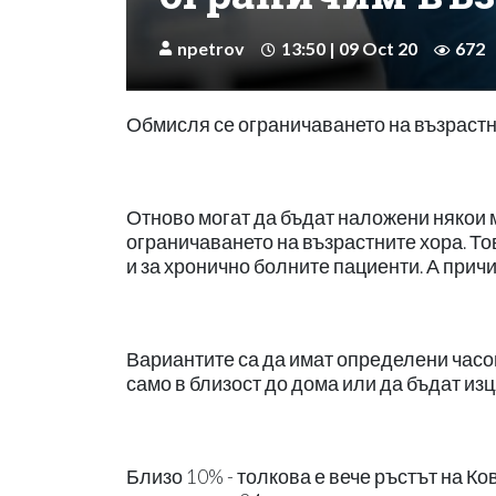
npetrov
13:50 | 09 Oct 20
672
Обмисля се ограничаването на възрастн
Отново могат да бъдат наложени някои м
ограничаването на възрастните хора. Тов
и за хронично болните пациенти. А причи
Вариантите са да имат определени часов
само в близост до дома или да бъдат изц
Близо 10% - толкова е вече ръстът на Ков