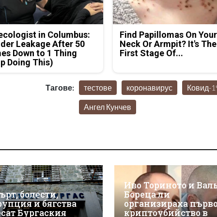
cologist in Columbus:
Find Papillomas On You
der Leakage After 50
Neck Or Armpit? It's The
es Down to 1 Thing
First Stage Of...
p Doing This)
Тагове:
тестове
коронавирус
Ковид-1
Ангел Кунчев
Иво Ториното и Вал
ърт, болести,
Бореца ли
рупция и бягства
организираха първ
есат Бургаския
криптоубийство в