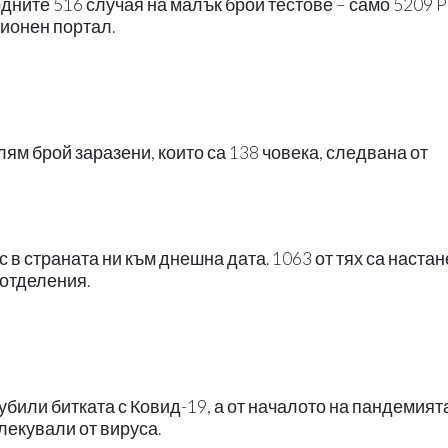
дните 516 случая на малък брой тестове – само 5209 
ионен портал.
ям брой заразени, които са 138 човека, следвана от
 в страната ни към днешна дата. 1063 от тях са настан
 отделения.
били битката с Ковид-19, а от началото на пандемият
злекували от вируса.