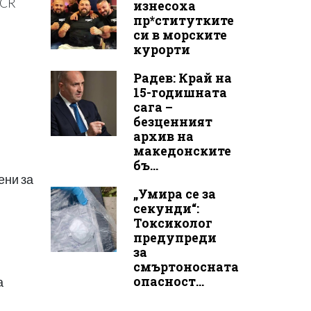
PCR
изнесоха
пр*ститутките
си в морските
курорти
Радев: Край на
15-годишната
сага –
безценният
архив на
македонските
бъ...
ени за
„Умира се за
секунди“:
Токсиколог
предупреди
за
смъртоносната
опасност...
а