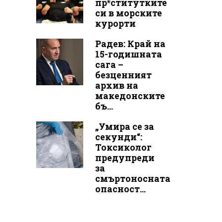
пр*ститутките
си в морските
курорти
Радев: Край на
15-годишната
сага –
безценният
архив на
македонските
бъ...
„Умира се за
секунди“:
Токсиколог
предупреди
за
смъртоносната
опасност...