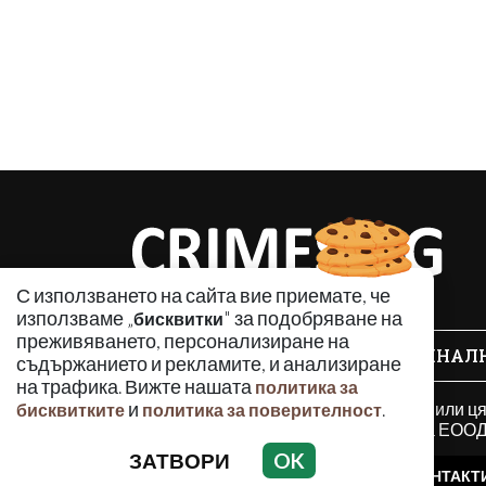
С използването на сайта вие приемате, че
използваме „
" за подобряване на
бисквитки
преживяването, персонализиране на
КРИМИНАЛ
съдържанието и рекламите, и анализиране
на трафика. Вижте нашата
политика за
Използването и публикуването на част или ц
и
.
бисквитките
политика за поверителност
разрешение на Медийна група Асмара ЕООД 
ЗАТВОРИ
OK
РЕКЛАМА
КОНТАКТ