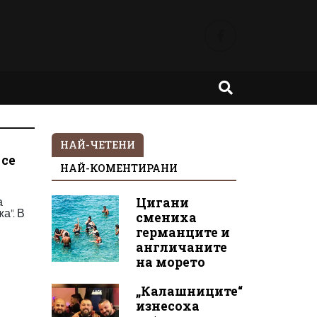
НАЙ-ЧЕТЕНИ
 се
НАЙ-КОМЕНТИРАНИ
а
Цигани
а". В
смениха
германците и
англичаните
на морето
„Калашниците“
изнесоха