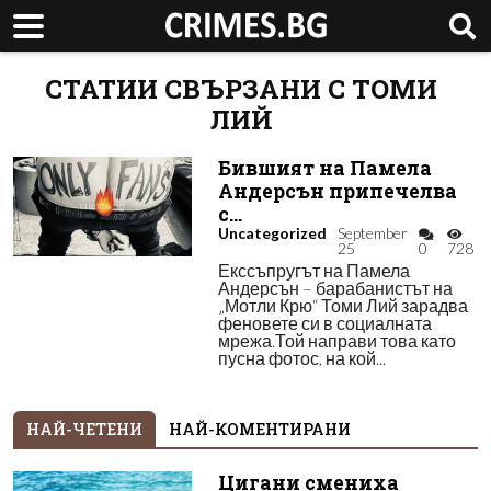
СТАТИИ СВЪРЗАНИ С ТОМИ
ЛИЙ
Бившият на Памела
Андерсън припечелва
с…
Uncategorized
September
25
0
728
Екссъпругът на Памела
Андерсън – барабанистът на
„Мотли Крю“ Томи Лий зарадва
феновете си в социалната
мрежа.Той направи това като
пусна фотос, на кой...
НАЙ-ЧЕТЕНИ
НАЙ-КОМЕНТИРАНИ
Цигани смениха