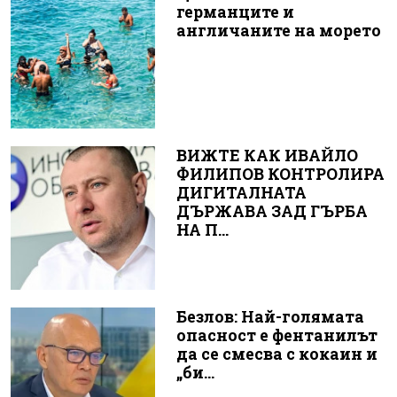
германците и
англичаните на морето
ВИЖТЕ КАК ИВАЙЛО
ФИЛИПОВ КОНТРОЛИРА
ДИГИТАЛНАТА
ДЪРЖАВА ЗАД ГЪРБА
НА П...
Безлов: Най-голямата
опасност е фентанилът
да се смесва с кокаин и
„би...