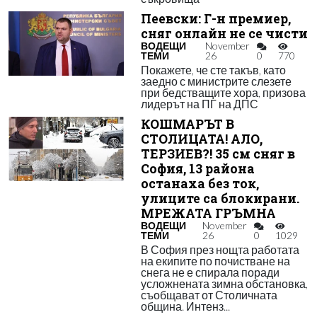
Пеевски: Г-н премиер,
сняг онлайн не се чисти
ВОДЕЩИ
November
ТЕМИ
26
0
770
Покажете, че сте такъв, като
заедно с министрите слезете
при бедстващите хора, призова
лидерът на ПГ на ДПС
КОШМАРЪТ В
СТОЛИЦАТА! АЛО,
ТЕРЗИЕВ?! 35 см сняг в
София, 13 района
останаха без ток,
улиците са блокирани.
МРЕЖАТА ГРЪМНА
ВОДЕЩИ
November
ТЕМИ
26
0
1029
В София през нощта работата
на екипите по почистване на
снега не е спирала поради
усложнената зимна обстановка,
съобщават от Столичната
община. Интенз...