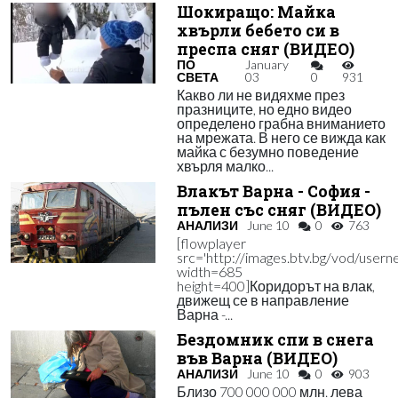
Шокиращо: Майка
хвърли бебето си в
преспа сняг (ВИДЕО)
ПО
January
СВЕТА
03
0
931
Какво ли не видяхме през
празниците, но едно видео
определено грабна вниманието
на мрежата. В него се вижда как
майка с безумно поведение
хвърля малко...
Влакът Варна - София -
пълен със сняг (ВИДЕО)
АНАЛИЗИ
June 10
0
763
[flowplayer
src='http://images.btv.bg/vod/user
width=685
height=400]Коридорът на влак,
движещ се в направление
Варна -...
Бездомник спи в снега
във Варна (ВИДЕО)
АНАЛИЗИ
June 10
0
903
Близо 700 000 000 млн. лева