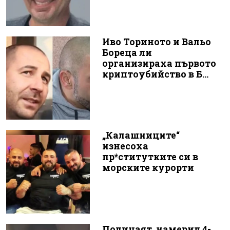
Иво Ториното и Вальо
Бореца ли
организираха първото
криптоубийство в Б...
„Калашниците“
изнесоха
пр*ститутките си в
морските курорти
Полицаят, намерил 4-