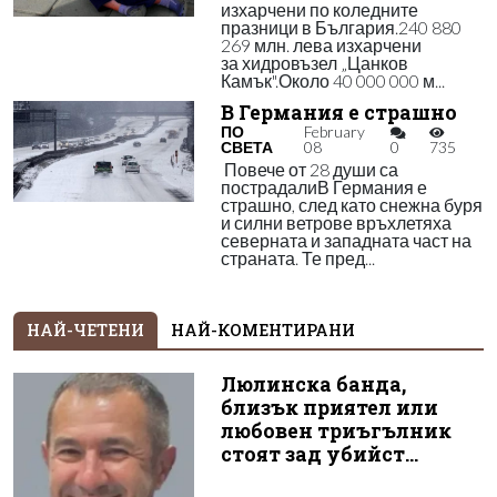
изхарчени по коледните
празници в България.240 880
269 млн. лева изхарчени
за хидровъзел „Цанков
Камък".Около 40 000 000 м...
В Германия е страшно
ПО
February
СВЕТА
08
0
735
Повече от 28 души са
пострадалиВ Германия е
страшно, след като снежна буря
и силни ветрове връхлетяха
северната и западната част на
страната. Те пред...
НАЙ-ЧЕТЕНИ
НАЙ-КОМЕНТИРАНИ
Люлинска банда,
близък приятел или
любовен триъгълник
стоят зад убийст...