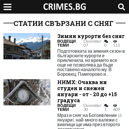
СТАТИИ СВЪРЗАНИ С СНЯГ
Зимни курорти без сняг
ВОДЕЩИ
December
ТЕМИ
07
0
511
Подготовката за зимния сезон в
българските курорти е
приключила, но времето все
още не позволява да бъде
поставено началото му. В
Боровец, Пампорово и...
НИМХ: Очаква ни
студен и снежен
януари - от - 20 до +15
градуса
ВОДЕЩИ
December
ТЕМИ
30
1
609
Мраз и сняг на Богоявление (6
януари), най-много валежи с
виелици ще има през второто
десетдневие