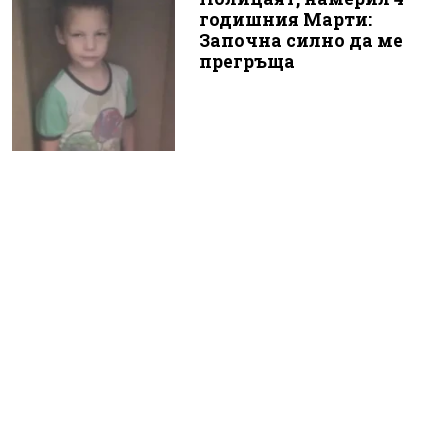
годишния Марти:
Започна силно да ме
прегръща