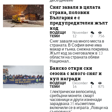
Сняг заваля в цялата
страна, половин
България е с
предупредителен жълт
код
ВОДЕЩИ
November
ТЕМИ
12
0
756
Сняг заваля на много места в
страната. В София вече има
макар и тънка, снежна покривка.
Жълт код за снеговалеж в 13
области на страната обяви
Национал...
Банско откри ски
сезона с много сняг и
куп награди
ВОДЕЩИ
December
ТЕМИ
16
1
875
Eлектрически велосипед,
сребърни монети, смарт
часовници и други изненади
зарадваха 35 късметлии,
включили се в играта „Ловци на
съкровища“