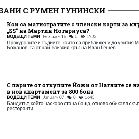
ЗАНИ С РУМЕН ГУНИНСКИ
Кои са магистратите с членски карти за кл
„SS” на Мартин Нотариуса?
ВОДЕЩИ ТЕМИ
February 16
0
1932
Прокурорите и съдиите, които са приближени до убития 
Божанов, са от най-близкия кръг на Иван Гешев
С парите от откупите Йожи от Наглите се н
в нов апартамент за 800 бона
ВОДЕЩИ ТЕМИ
January 07
0
1645
Бандитът, който наскоро стана баща, отново обикаля скъ
ресторанти