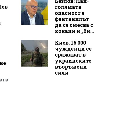
Безлов: Най-
Лев
голямата
опасност е
фентанилът
а,
да се смесва с
кокаин и „би...
Киев: 16 000
чужденци се
сражават в
украинските
не
въоръжени
сили
а на