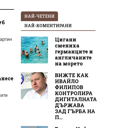
НАЙ-ЧЕТЕНИ
уб
НАЙ-КОМЕНТИРАНИ
Мартин
Цигани
смениха
германците и
англичаните
на морето
ВИЖТЕ КАК
анесе
ИВАЙЛО
ФИЛИПОВ
КОНТРОЛИРА
пите
ДИГИТАЛНАТА
ДЪРЖАВА
ЗАД ГЪРБА НА
П...