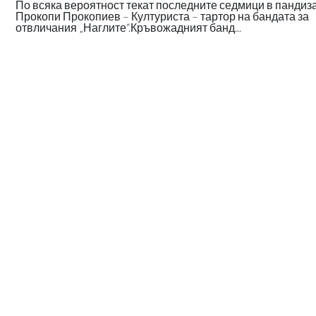
По всяка вероятност текат последните седмици в пандиз
Прокопи Прокопиев – Културиста – тартор на бандата за
отвличания „Наглите“.Кръвожадният банд...