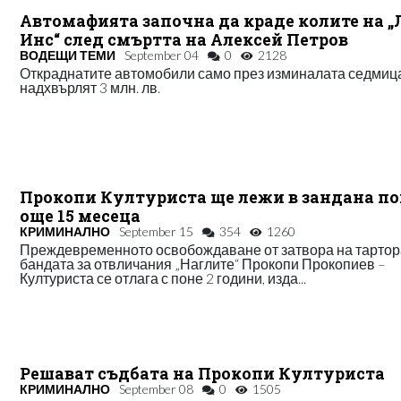
Автомафията започна да краде колите на „
Инс“ след смъртта на Алексей Петров
ВОДЕЩИ ТЕМИ
September 04
0
2128
Откраднатите автомобили само през изминалата седмиц
надхвърлят 3 млн. лв.
Прокопи Културиста ще лежи в зандана по
още 15 месеца
КРИМИНАЛНО
September 15
354
1260
Преждевременното освобождаване от затвора на тартор
бандата за отвличания „Наглите“ Прокопи Прокопиев –
Културиста се отлага с поне 2 години, изда...
Решават съдбата на Прокопи Културиста
КРИМИНАЛНО
September 08
0
1505