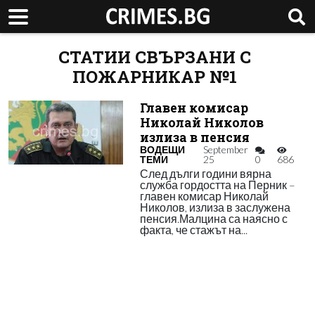
СТАТИИ СВЪРЗАНИ С
ПОЖАРНИКАР №1
Главен комисар
Николай Николов
излиза в пенсия
ВОДЕЩИ
September
ТЕМИ
25
0
686
След дълги години вярна
служба гордостта на Перник –
главен комисар Николай
Николов, излиза в заслужена
пенсия.Малцина са наясно с
факта, че стажът на...