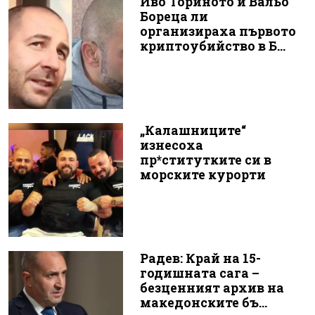
Иво Ториното и Вальо
Бореца ли
организираха първото
криптоубийство в Б...
„Калашниците“
изнесоха
пр*ститутките си в
морските курорти
Радев: Край на 15-
годишната сага –
безценният архив на
македонските бъ...